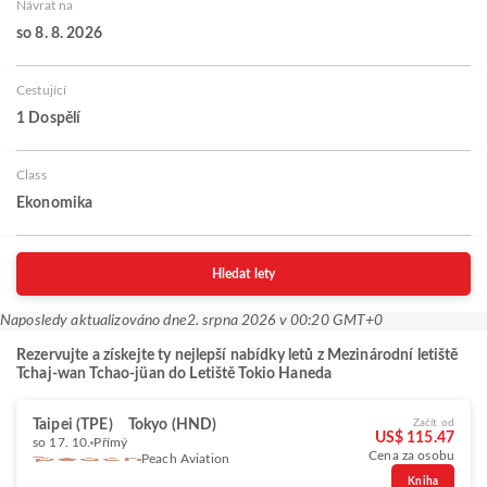
Návrat na
so 8. 8. 2026
Cestující
1 Dospělí
Class
Ekonomika
Hledat lety
Naposledy aktualizováno dne
2. srpna 2026 v 00:20 GMT+0
Rezervujte a získejte ty nejlepší nabídky letů z Mezinárodní letiště
Tchaj-wan Tchao-jüan do Letiště Tokio Haneda
Taipei (TPE)
Tokyo (HND)
Začít od
US$ 115.47
so 17. 10.
Přímý
Cena za osobu
Peach Aviation
Kniha