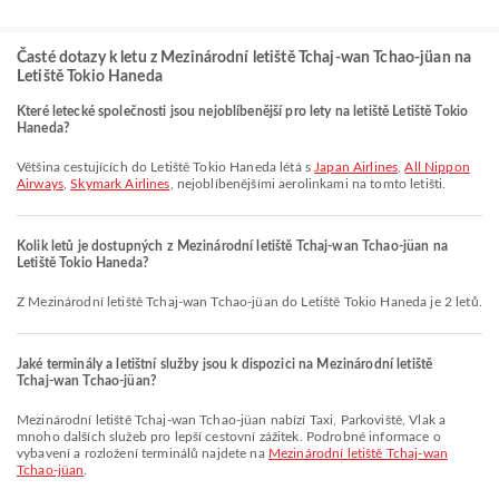
Časté dotazy k letu z Mezinárodní letiště Tchaj-wan Tchao-jüan na
Letiště Tokio Haneda
Které letecké společnosti jsou nejoblíbenější pro lety na letiště Letiště Tokio
Haneda?
Většina cestujících do Letiště Tokio Haneda létá s
Japan Airlines
,
All Nippon
Airways
,
Skymark Airlines
, nejoblíbenějšími aerolinkami na tomto letišti.
Kolik letů je dostupných z Mezinárodní letiště Tchaj-wan Tchao-jüan na
Letiště Tokio Haneda?
Z Mezinárodní letiště Tchaj-wan Tchao-jüan do Letiště Tokio Haneda je 2 letů.
Jaké terminály a letištní služby jsou k dispozici na Mezinárodní letiště
Tchaj-wan Tchao-jüan?
Mezinárodní letiště Tchaj-wan Tchao-jüan nabízí Taxi, Parkoviště, Vlak a
mnoho dalších služeb pro lepší cestovní zážitek. Podrobné informace o
vybavení a rozložení terminálů najdete na
Mezinárodní letiště Tchaj-wan
Tchao-jüan
.