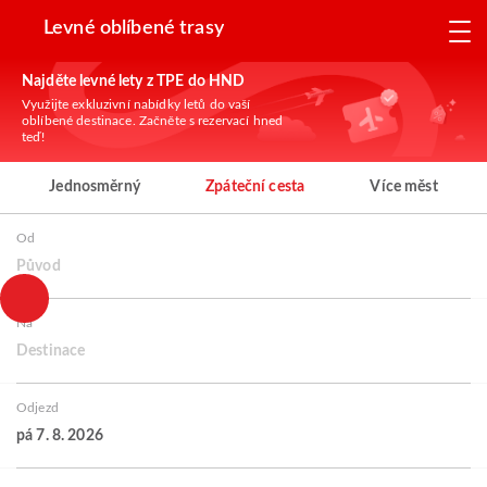
Levné oblíbené trasy
Najděte levné lety z TPE do HND
Využijte exkluzivní nabídky letů do vaší
oblíbené destinace. Začněte s rezervací hned
teď!
Jednosměrný
Zpáteční cesta
Více měst
Od
Původ
Na
Destinace
Odjezd
pá 7. 8. 2026