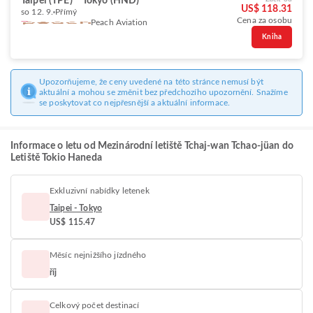
Taipei (TPE)
Tokyo (HND)
US$ 118.31
so 12. 9.
Přímý
Cena za osobu
Peach Aviation
Kniha
Upozorňujeme, že ceny uvedené na této stránce nemusí být
aktuální a mohou se změnit bez předchozího upozornění. Snažíme
se poskytovat co nejpřesnější a aktuální informace.
Informace o letu od Mezinárodní letiště Tchaj-wan Tchao-jüan do
Letiště Tokio Haneda
Exkluzivní nabídky letenek
Taipei - Tokyo
US$ 115.47
Měsíc nejnižšího jízdného
říj
Celkový počet destinací