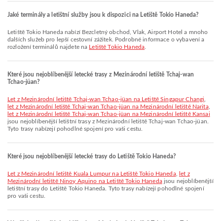
Jaké terminály a letištní služby jsou k dispozici na Letiště Tokio Haneda?
Letiště Tokio Haneda nabízí Bezcletný obchod, Vlak, Airport Hotel a mnoho
dalších služeb pro lepší cestovní zážitek. Podrobné informace o vybavení a
rozložení terminálů najdete na
Letiště Tokio Haneda
.
Které jsou nejoblíbenější letecké trasy z Mezinárodní letiště Tchaj-wan
Tchao-jüan?
let z Mezinárodní letiště Tchaj-wan Tchao-jüan na Letiště Singapur Changi
,
let z Mezinárodní letiště Tchaj-wan Tchao-jüan na Mezinárodní letiště Narita
,
let z Mezinárodní letiště Tchaj-wan Tchao-jüan na Mezinárodní letiště Kansai
jsou nejoblíbenější letištní trasy z Mezinárodní letiště Tchaj-wan Tchao-jüan.
Tyto trasy nabízejí pohodlné spojení pro vaši cestu.
Které jsou nejoblíbenější letecké trasy do Letiště Tokio Haneda?
let z Mezinárodní letiště Kuala Lumpur na Letiště Tokio Haneda
,
let z
Mezinárodní letiště Ninoy Aquino na Letiště Tokio Haneda
jsou nejoblíbenější
letištní trasy do Letiště Tokio Haneda. Tyto trasy nabízejí pohodlné spojení
pro vaši cestu.