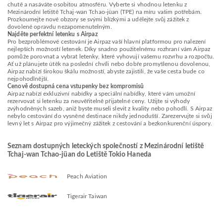
chutě a nasáváte osobitou atmosféru. Vyberte si vhodnou letenku z
Mezinárodní letiště Tchaj-wan Tchao-jüan (TPE) na míru vašim potřebám.
Prozkoumejte nové obzory se svými blízkými a udělejte svůj zážitek z
dovolené opravdu nezapomenutelným.
Najděte perfektní letenku s Airpaz
Pro bezproblémové cestování je Airpaz vaší hlavní platformou pro nalezení
nejlepších možností letenek. Díky snadno použitelnému rozhraní vám Airpaz
pomůže porovnat a vybrat letenky, které vyhovují vašemu rozvrhu a rozpočtu.
Ať už plánujete útěk na poslední chvíli nebo dobře promyšlenou dovolenou,
Airpaz nabízí širokou škálu možností, abyste zajistili, že vaše cesta bude co
nejpohodlnější.
Cenově dostupná cena vstupenky bez kompromisů
Airpaz nabízí exkluzivní nabídky a speciální nabídky, které vám umožní
rezervovat si letenku za neuvěřitelně přijatelné ceny. Užijte si výhody
zvýhodněných sazeb, aniž byste museli slevit z kvality nebo pohodlí. S Airpaz
nebylo cestování do vysněné destinace nikdy jednodušší. Zarezervujte si svůj
levný let s Airpaz pro výjimečný zážitek z cestování a bezkonkurenční úspory.
Seznam dostupných leteckých společností z Mezinárodní letiště
Tchaj-wan Tchao-jüan do Letiště Tokio Haneda
Peach Aviation
Tigerair Taiwan