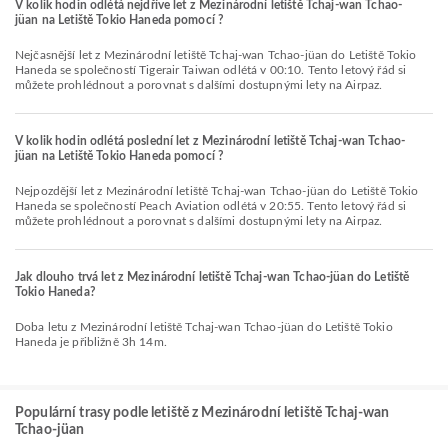
V kolik hodin odlétá nejdříve let z Mezinárodní letiště Tchaj-wan Tchao-
jüan na Letiště Tokio Haneda pomocí ?
Nejčasnější let z Mezinárodní letiště Tchaj-wan Tchao-jüan do Letiště Tokio
Haneda se společností Tigerair Taiwan odlétá v 00:10. Tento letový řád si
můžete prohlédnout a porovnat s dalšími dostupnými lety na Airpaz.
V kolik hodin odlétá poslední let z Mezinárodní letiště Tchaj-wan Tchao-
jüan na Letiště Tokio Haneda pomocí ?
Nejpozdější let z Mezinárodní letiště Tchaj-wan Tchao-jüan do Letiště Tokio
Haneda se společností Peach Aviation odlétá v 20:55. Tento letový řád si
můžete prohlédnout a porovnat s dalšími dostupnými lety na Airpaz.
Jak dlouho trvá let z Mezinárodní letiště Tchaj-wan Tchao-jüan do Letiště
Tokio Haneda?
Doba letu z Mezinárodní letiště Tchaj-wan Tchao-jüan do Letiště Tokio
Haneda je přibližně 3h 14m.
Populární trasy podle letiště z Mezinárodní letiště Tchaj-wan
Tchao-jüan