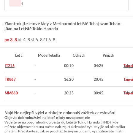
1
Zkontrolujte letové řády z Mezinárodní letiště Tchaj-wan Tchao-
jüan na Letiště Tokio Haneda
po 3. 8.
út 4. 8.
st 5. 8.
čt 6. 8.
Let č.
Model letadla
Odjíždí
Přijíždí
IT216
-
00:10
04:25
Taipei
TR867
-
16:20
20:45
Taipei
MM860
-
20:25
00:45
Taipei
Najděte nejlepší výlet a získejte dokonalý zážitek z cestování
Objevte dobrodružství, na které nikdy nezapomenete
Vydejte se na pozoruhodnou cestu do Letiště Tokio Haneda (HND), kde
můžete objevovat krásná města nabízející úchvatné výhledy již od okamžiku
přistání. Představte si, jak se procházíte živými ulicemi, vychutnáváte místní