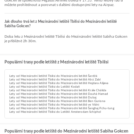
Gokcen se společností Pegasus Airlines odlétá v 17:55. Tento letový řád si
můžete prohlédnout a porovnat s dalšími dostupnými lety na Airpaz.
Jak dlouho trvá let z Mezinárodní letiště Tbilisi do Mezinárodní letiště
Sabiha Gokcen?
Doba letu z Mezinárodní letiště Tbilisi do Mezinárodní letiště Sabiha Gokcen
je přibližně 2h 30m.
Populární trasy podle letiště z Mezinárodní letiště Tbilisi
Lety od Mezinárodní letiště Tbilisi do Mezinárodní letiště Šardžá
Lety od Mezinárodní letiště Tbilisi do Mezinárodní letiště Abú Zabí
Lety od Mezinárodní letiště Tbilisi do Mezinárodní letiště Hejdara Alijeva
Lety od Mezinárodní letiště Tbilisi do Letiště Kodaň
Lety od Mezinárodní letiště Tbilisi do Mezinárodní letiště Krále Chálida
Lety od Mezinárodní letiště Tbilisi do Mezinárodní letiště Dauhá Hamad
Lety od Mezinárodní letiště Tbilisi do Mezinárodní letiště Dubaj
Lety od Mezinárodní letiště Tbilisi do Mezinárodní letiště Ben Guriona
Lety od Mezinárodní letiště Tbilisi do Mezinárodní letiště ve Vídni
Lety od Mezinárodní letiště Tbilisi do Mezinárodní letiště Šanghaj Pchu-tung
Lety od Mezinárodní letiště Tbilisi do Letiště Amsterodam Schiphol
Populární trasy podle letiště do Mezinárodní letiště Sabiha Gokcen