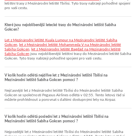
letištní trasy z Mezinárodní letiště Tbilisi. Tyto trasy nabízejí pohodlné spojení
pro vaši cestu.
Které jsou nejoblíbenější letecké trasy do Mezinárodní letiště Sabiha
Gokcen?
let z Mezinárodní letiště Kuala Lumpur na Mezinárodní letiště Sabiha
Gokcen
,
let z Mezinárodní letiště Mohammeda V na Mezinárodní letiště
Sabiha Gokcen
,
let z Mezinárodní letiště Bagdád na Mezinárodní letiště
Sabiha Gokcen
jsou nejoblíbenější letištní trasy do Mezinárodní letiště Sabiha
Gokcen. Tyto trasy nabízejí pohodlné spojení pro vaši cestu.
V kolik hodin odlétá nejdříve let z Mezinárodní letiště Tbilisi na
Mezinárodní letiště Sabiha Gokcen pomocí ?
Nejčasnější let z Mezinárodní letiště Tbilisi do Mezinárodní letiště Sabiha
Gokcen se společností Pegasus Airlines odlétá v 02:55. Tento letový řád si
můžete prohlédnout a porovnat s dalšími dostupnými lety na Airpaz.
V kolik hodin odlétá poslední let z Mezinárodní letiště Tbilisi na
Mezinárodní letiště Sabiha Gokcen pomocí ?
Nejpozdější let z Mezinárodní letiště Tbilisi do Mezinárodní letiště Sabiha