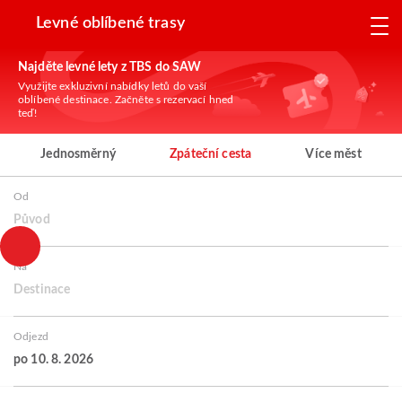
Levné oblíbené trasy
Najděte levné lety z TBS do SAW
Využijte exkluzivní nabídky letů do vaší
oblíbené destinace. Začněte s rezervací hned
teď!
Jednosměrný
Zpáteční cesta
Více měst
Od
Původ
Na
Destinace
Odjezd
po 10. 8. 2026