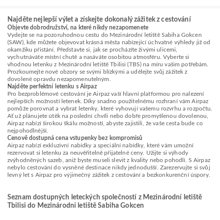
Najděte nejlepší výlet a získejte dokonalý zážitek z cestování
Objevte dobrodružství, na které nikdy nezapomenete
Vydejte se na pozoruhodnou cestu do Mezinárodní letiště Sabiha Gokcen
(SAW), kde můžete objevovat krásná města nabízející úchvatné výhledy již od
okamžiku přistání. Představte si, jak se procházíte živými ulicemi,
vychutnáváte místní chutě a nasáváte osobitou atmosféru. Vyberte si
vhodnou letenku z Mezinárodní letiště Tbilisi (TBS) na míru vašim potřebám.
Prozkoumejte nové obzory se svými blízkými a udělejte svůj zážitek z
dovolené opravdu nezapomenutelným.
Najděte perfektní letenku s Airpaz
Pro bezproblémové cestování je Airpaz vaší hlavní platformou pro nalezení
nejlepších možností letenek. Díky snadno použitelnému rozhraní vám Airpaz
pomůže porovnat a vybrat letenky, které vyhovují vašemu rozvrhu a rozpočtu.
Ať už plánujete útěk na poslední chvíli nebo dobře promyšlenou dovolenou,
Airpaz nabízí širokou škálu možností, abyste zajistili, že vaše cesta bude co
nejpohodlnější.
Cenově dostupná cena vstupenky bez kompromisů
Airpaz nabízí exkluzivní nabídky a speciální nabídky, které vám umožní
rezervovat si letenku za neuvěřitelně přijatelné ceny. Užijte si výhody
zvýhodněných sazeb, aniž byste museli slevit z kvality nebo pohodlí. S Airpaz
nebylo cestování do vysněné destinace nikdy jednodušší. Zarezervujte si svůj
levný let s Airpaz pro výjimečný zážitek z cestování a bezkonkurenční úspory.
Seznam dostupných leteckých společností z Mezinárodní letiště
Tbilisi do Mezinárodní letiště Sabiha Gokcen