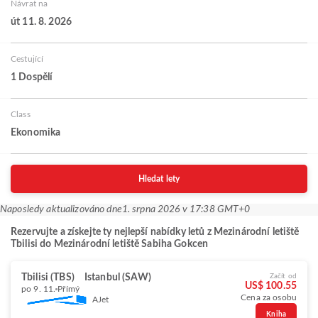
Návrat na
út 11. 8. 2026
Cestující
1 Dospělí
Class
Ekonomika
Hledat lety
Naposledy aktualizováno dne
1. srpna 2026 v 17:38 GMT+0
Rezervujte a získejte ty nejlepší nabídky letů z Mezinárodní letiště
Tbilisi do Mezinárodní letiště Sabiha Gokcen
Tbilisi (TBS)
Istanbul (SAW)
Začít od
US$ 100.55
po 9. 11.
Přímý
Cena za osobu
AJet
Kniha