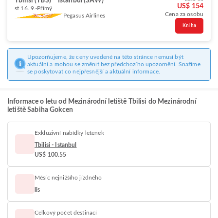
Tbilisi (TBS)
Istanbul (SAW)
US$ 154
st 16. 9.
Přímý
Cena za osobu
Pegasus Airlines
Kniha
Upozorňujeme, že ceny uvedené na této stránce nemusí být
aktuální a mohou se změnit bez předchozího upozornění. Snažíme
se poskytovat co nejpřesnější a aktuální informace.
Informace o letu od Mezinárodní letiště Tbilisi do Mezinárodní
letiště Sabiha Gokcen
Exkluzivní nabídky letenek
Tbilisi - Istanbul
US$ 100.55
Měsíc nejnižšího jízdného
lis
Celkový počet destinací