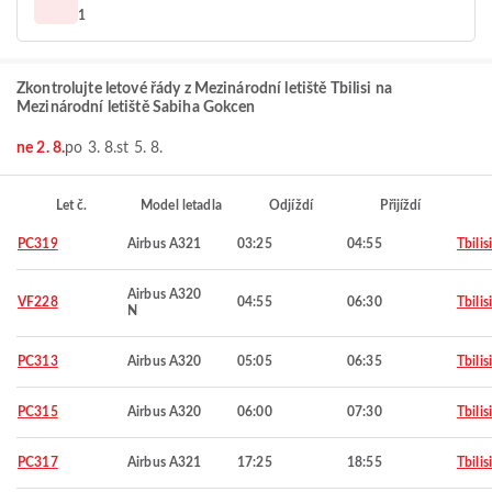
1
Zkontrolujte letové řády z Mezinárodní letiště Tbilisi na
Mezinárodní letiště Sabiha Gokcen
ne 2. 8.
po 3. 8.
st 5. 8.
Let č.
Model letadla
Odjíždí
Přijíždí
PC319
Airbus A321
03:25
04:55
Tbilisi
Airbus A320
VF228
04:55
06:30
Tbilisi
N
PC313
Airbus A320
05:05
06:35
Tbilisi
PC315
Airbus A320
06:00
07:30
Tbilisi
PC317
Airbus A321
17:25
18:55
Tbilisi