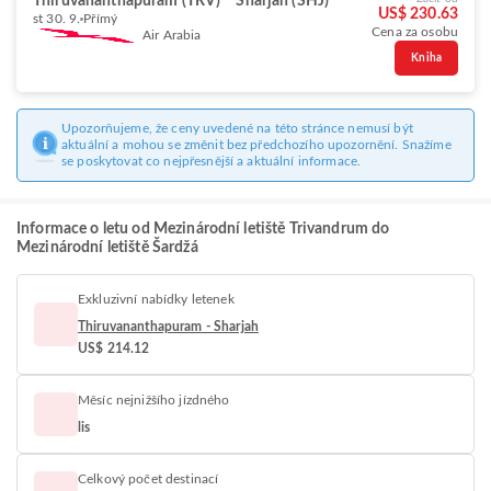
Thiruvananthapuram (TRV)
Sharjah (SHJ)
US$ 230.63
st 30. 9.
Přímý
Cena za osobu
Air Arabia
Kniha
Upozorňujeme, že ceny uvedené na této stránce nemusí být
aktuální a mohou se změnit bez předchozího upozornění. Snažíme
se poskytovat co nejpřesnější a aktuální informace.
Informace o letu od Mezinárodní letiště Trivandrum do
Mezinárodní letiště Šardžá
Exkluzivní nabídky letenek
Thiruvananthapuram - Sharjah
US$ 214.12
Měsíc nejnižšího jízdného
lis
Celkový počet destinací