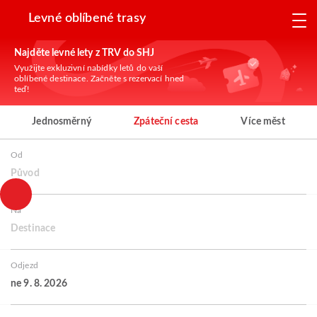
Levné oblíbené trasy
Najděte levné lety z TRV do SHJ
Využijte exkluzivní nabídky letů do vaší
oblíbené destinace. Začněte s rezervací hned
teď!
Jednosměrný
Zpáteční cesta
Více měst
Od
Původ
Na
Destinace
Odjezd
ne 9. 8. 2026