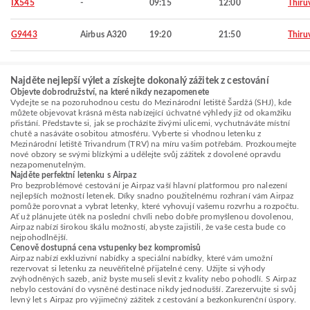
IX545
-
09:15
12:00
Thiru
G9443
Airbus A320
19:20
21:50
Thiru
Najděte nejlepší výlet a získejte dokonalý zážitek z cestování
Objevte dobrodružství, na které nikdy nezapomenete
Vydejte se na pozoruhodnou cestu do Mezinárodní letiště Šardžá (SHJ), kde
můžete objevovat krásná města nabízející úchvatné výhledy již od okamžiku
přistání. Představte si, jak se procházíte živými ulicemi, vychutnáváte místní
chutě a nasáváte osobitou atmosféru. Vyberte si vhodnou letenku z
Mezinárodní letiště Trivandrum (TRV) na míru vašim potřebám. Prozkoumejte
nové obzory se svými blízkými a udělejte svůj zážitek z dovolené opravdu
nezapomenutelným.
Najděte perfektní letenku s Airpaz
Pro bezproblémové cestování je Airpaz vaší hlavní platformou pro nalezení
nejlepších možností letenek. Díky snadno použitelnému rozhraní vám Airpaz
pomůže porovnat a vybrat letenky, které vyhovují vašemu rozvrhu a rozpočtu.
Ať už plánujete útěk na poslední chvíli nebo dobře promyšlenou dovolenou,
Airpaz nabízí širokou škálu možností, abyste zajistili, že vaše cesta bude co
nejpohodlnější.
Cenově dostupná cena vstupenky bez kompromisů
Airpaz nabízí exkluzivní nabídky a speciální nabídky, které vám umožní
rezervovat si letenku za neuvěřitelně přijatelné ceny. Užijte si výhody
zvýhodněných sazeb, aniž byste museli slevit z kvality nebo pohodlí. S Airpaz
nebylo cestování do vysněné destinace nikdy jednodušší. Zarezervujte si svůj
levný let s Airpaz pro výjimečný zážitek z cestování a bezkonkurenční úspory.