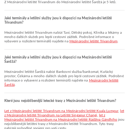
Z Mezinárodní letiště Trivandrum do Mezinárodní letiště Šardžá je 5 letů.
Jaké terminály a letištní služby jsou k dispozici na Mezinárodní letiště
Trivandrum?
Mezinárodní letiště Trivandrum nabízí Taxi, Dětský pokoj, Klinika a lékárny a
mnoho dalších služeb pro lepší cestovní zážitek. Podrobné informace o
vybavení a rozložení terminálů najdete na
Mezinárodní letiště Trivandrum
.
Jaké terminály a letištní služby jsou k dispozici na Mezinárodní letiště
Šardžá?
Mezinárodní letiště Šardžá nabízí Bankovní služba/bankomat, Kuřácký
prostor, Čekárna a mnoho dalších služeb pro lepší cestovní zážitek. Podrobné
informace o vybavení a rozložení terminálů najdete na
Mezinárodní letiště
Šardžá
.
Které jsou nejoblíbenější letecké trasy z Mezinárodní letiště Trivandrum?
let z Mezinárodní letiště Trivandrum na Mezinárodní letiště Kuala Lumpur
,
let
z Mezinárodní letiště Trivandrum na Letiště Singapur Changi
,
let z
Mezinárodní letiště Trivandrum na Mezinárodní letiště Rádžíva Gándhího
jsou
nejoblíbenější letištní trasy z Mezinárodní letiště Trivandrum. Tyto trasy
nabízejí pohodlné spojení pro vaši cestu.