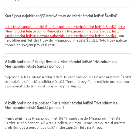
Které jsou nejoblíbenější letecké trasy do Mezinárodní letiště Šardžá?
let z Mezinárodní letiště Bandaranaike na Mezinárodní letiště Šardžá
,
let z
Mezinárodní letiště Jomo Kenyatta na Mezinárodní letiště Šardžá
,
let z
Mezinárodní letiště Hazrata Šáhdžalála na Mezinárodní letiště Šardžá
jsou
nejoblíbenější letištní trasy do Mezinárodní letiště Šardžá. Tyto trasy nabízejí
pohodlné spojení pro vaši cestu.
V kolik hodin odlétá nejdříve let z Mezinárodní letiště Trivandrum na
Mezinárodní letiště Šardžá pomocí ?
Nejčasnější let z Mezinárodní letiště Trivandrum do Mezinárodní letiště Šardžá
se společností IndiGo odlétá v 01:05. Tento letový řád si můžete prohlédnout
a porovnat s dalšími dostupnými lety na Airpaz.
V kolik hodin odlétá poslední let z Mezinárodní letiště Trivandrum na
Mezinárodní letiště Šardžá pomocí ?
Nejpozdější let z Mezinárodní letiště Trivandrum do Mezinárodní letiště
Šardžá se společností Air Arabia odlétá v 19:20. Tento letový řád si můžete
prohlédnout a porovnat s dalšími dostupnými lety na Airpaz.