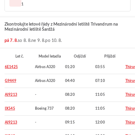
1
Zkontrolujte letové řády z Mezinárodní letiště Trivandrum na
Mezinárodní letiště Šardžá
pá 7. 8.
so 8. 8.
ne 9. 8.
po 10. 8.
Let č.
Model letadla
Odjíždí
Přijíždí
6E1425
Airbus A320
01:20
03:55
Thiru
G9449
Airbus A320
04:40
07:10
Thiru
AI9213
-
08:20
11:05
Thiru
IX545
Boeing 737
08:20
11:05
Thiru
AI9213
-
09:15
12:00
Thiru