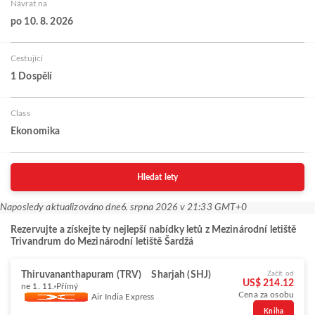
Návrat na
po 10. 8. 2026
Cestující
1 Dospělí
Class
Ekonomika
Hledat lety
Naposledy aktualizováno dne
6. srpna 2026 v 21:33 GMT+0
Rezervujte a získejte ty nejlepší nabídky letů z Mezinárodní letiště
Trivandrum do Mezinárodní letiště Šardžá
Thiruvananthapuram (TRV)
Sharjah (SHJ)
Začít od
US$ 214.12
ne 1. 11.
Přímý
Cena za osobu
Air India Express
Kniha