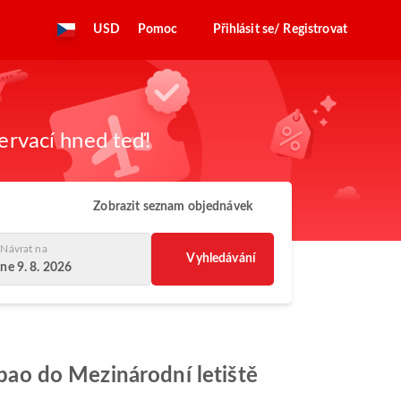
USD
Pomoc
Přihlásit se/ Registrovat
zervací hned teď!
Zobrazit seznam objednávek
Návrat na
Vyhledávání
ne 9. 8. 2026
apao do Mezinárodní letiště