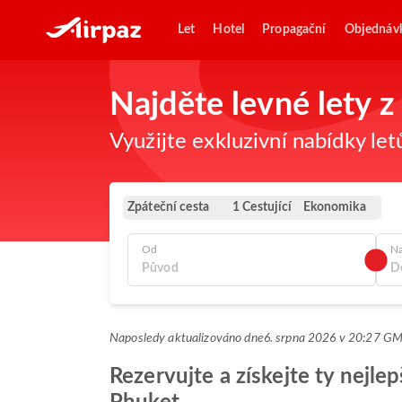
Let
Hotel
Propagační
Objednáv
Najděte levné lety
Využijte exkluzivní nabídky let
Zpáteční cesta
Ekonomika
1 Cestující
Od
N
Naposledy aktualizováno dne
6. srpna 2026 v 20:27 G
Rezervujte a získejte ty nejle