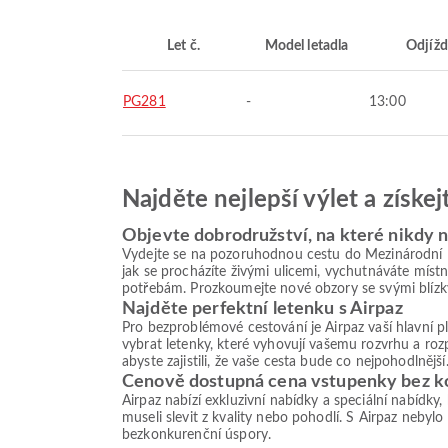
Let č.
Model letadla
Odjížd
PG281
-
13:00
Najděte nejlepší výlet a získe
Objevte dobrodružství, na které nikdy
Vydejte se na pozoruhodnou cestu do Mezinárodní let
jak se procházíte živými ulicemi, vychutnáváte míst
potřebám. Prozkoumejte nové obzory se svými blízk
Najděte perfektní letenku s Airpaz
Pro bezproblémové cestování je Airpaz vaší hlavní 
vybrat letenky, které vyhovují vašemu rozvrhu a roz
abyste zajistili, že vaše cesta bude co nejpohodlnější
Cenově dostupná cena vstupenky bez 
Airpaz nabízí exkluzivní nabídky a speciální nabídky
museli slevit z kvality nebo pohodlí. S Airpaz nebylo
bezkonkurenční úspory.