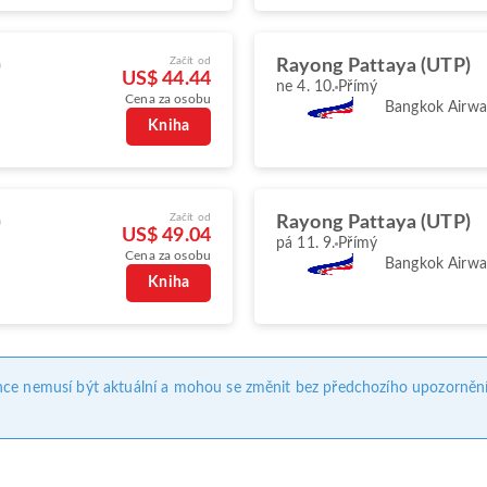
Začít od
)
Rayong Pattaya (UTP)
US$ 44.44
ne 4. 10.
Přímý
Cena za osobu
Bangkok Airwa
Kniha
Začít od
)
Rayong Pattaya (UTP)
US$ 49.04
pá 11. 9.
Přímý
Cena za osobu
Bangkok Airwa
Kniha
nce nemusí být aktuální a mohou se změnit bez předchozího upozornění