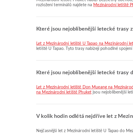
Mezinárodní letiště Phuket nabízí Bezcletný obchod, Kuřácký prostor, Dětský pokoj a mnoho dalších služeb pro lepší cestovní zážitek. Podrobné informace o vybavení a
rozložení terminálů najdete na
Mezinárodní letiště 
Které jsou nejoblíbenější letecké trasy 
let z Mezinárodní letiště U Tapao na Mezinárodní le
letiště U Tapao. Tyto trasy nabízejí pohodlné spojení
Které jsou nejoblíbenější letecké trasy
let z Mezinárodní letiště Don Mueang na Mezinárodn
na Mezinárodní letiště Phuket
jsou nejoblíbenější let
V kolik hodin odlétá nejdříve let z Mezi
Nejčasnější let z Mezinárodní letiště U Tapao do Mezinárodní letiště Phuket se společností Bangkok Airways odlétá v 13:00. Tento letový řád si můžete prohlédnout a porovnat