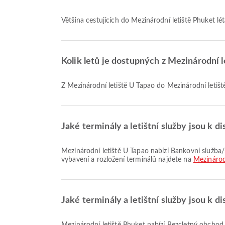
Většina cestujících do Mezinárodní letiště Phuket lé
Kolik letů je dostupných z Mezinárodní 
Z Mezinárodní letiště U Tapao do Mezinárodní letiště
Jaké terminály a letištní služby jsou k d
Mezinárodní letiště U Tapao nabízí Bankovní služba/bankomat, Dětský pokoj, Kyvadlový autobus a mnoho dalších služeb pro lepší cestovní zážitek. Podrobné informace o
vybavení a rozložení terminálů najdete na
Mezinárod
Jaké terminály a letištní služby jsou k d