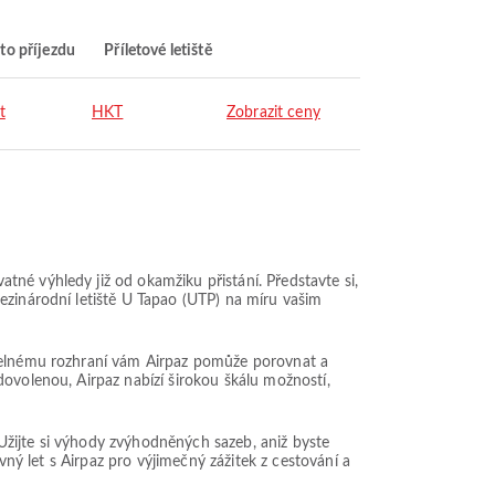
to příjezdu
Příletové letiště
t
HKT
Zobrazit ceny
né výhledy již od okamžiku přistání. Představte si,
ezinárodní letiště U Tapao (UTP) na míru vašim
itelnému rozhraní vám Airpaz pomůže porovnat a
dovolenou, Airpaz nabízí širokou škálu možností,
. Užijte si výhody zvýhodněných sazeb, aniž byste
vný let s Airpaz pro výjimečný zážitek z cestování a