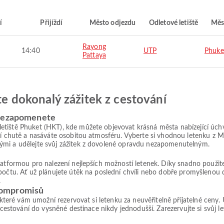
í
Přijíždí
Město odjezdu
Odletové letiště
Měs
Rayong
14:40
UTP
Phuke
Pattaya
jte dokonalý zážitek z cestování
 nezapomenete
iště Phuket (HKT), kde můžete objevovat krásná města nabízející úchvat
ní chutě a nasáváte osobitou atmosféru. Vyberte si vhodnou letenku z M
ými a udělejte svůj zážitek z dovolené opravdu nezapomenutelným.
platformou pro nalezení nejlepších možností letenek. Díky snadno použ
počtu. Ať už plánujete útěk na poslední chvíli nebo dobře promyšlenou 
.
kompromisů
, které vám umožní rezervovat si letenku za neuvěřitelně přijatelné ceny
 cestování do vysněné destinace nikdy jednodušší. Zarezervujte si svůj le