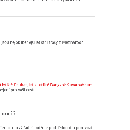
i
jsou nejoblíbenější letištní trasy z Mezinárodní
 letiště Phuket
,
let z Letiště Bangkok Suvarnabhumi
ojení pro vaši cestu.
omocí ?