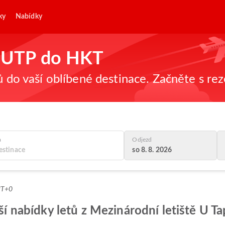
ky
Nabídky
 z UTP do HKT
ů do vaší oblíbené destinace. Začněte s re
a
Odjezd
so 8. 8. 2026
MT+0
pší nabídky letů z Mezinárodní letiště U T