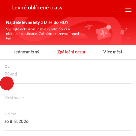
Levné oblíbené trasy
Najděte levné lety z UTH do HDY
Využijte exkluzivní nabídky letů do vaší
oblíbené destinace. Začněte s rezervací hned
teď!
Jednosměrný
Zpáteční cesta
Více měst
Od
Původ
Na
Destinace
Odjezd
so 8. 8. 2026