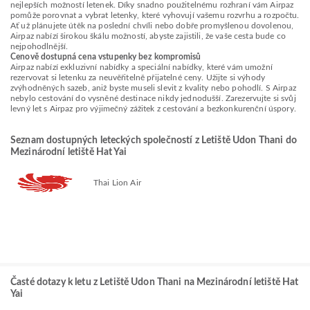
nejlepších možností letenek. Díky snadno použitelnému rozhraní vám Airpaz
pomůže porovnat a vybrat letenky, které vyhovují vašemu rozvrhu a rozpočtu.
Ať už plánujete útěk na poslední chvíli nebo dobře promyšlenou dovolenou,
Airpaz nabízí širokou škálu možností, abyste zajistili, že vaše cesta bude co
nejpohodlnější.
Cenově dostupná cena vstupenky bez kompromisů
Airpaz nabízí exkluzivní nabídky a speciální nabídky, které vám umožní
rezervovat si letenku za neuvěřitelně přijatelné ceny. Užijte si výhody
zvýhodněných sazeb, aniž byste museli slevit z kvality nebo pohodlí. S Airpaz
nebylo cestování do vysněné destinace nikdy jednodušší. Zarezervujte si svůj
levný let s Airpaz pro výjimečný zážitek z cestování a bezkonkurenční úspory.
Seznam dostupných leteckých společností z Letiště Udon Thani do
Mezinárodní letiště Hat Yai
Thai Lion Air
Časté dotazy k letu z Letiště Udon Thani na Mezinárodní letiště Hat
Yai