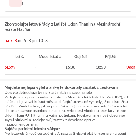
1
Zkontrolujte letové řády z Letiště Udon Thani na Mezinárodní
letiště Hat Yai
pá 7. 8.
ne 9. 8.
po 10. 8.
Let č.
Model letadla
Odjíždí
Přijíždí
SL599
-
16:30
18:50
Udon
Najděte nejlepší výlet a získejte dokonalý zážitek z cestování
Objevte dobrodružství, na které nikdy nezapomenete
Vydejte se na pozoruhodnou cestu do Mezinárodní letiště Hat Yai (HDY), kde
můžete objevovat krásná města nabízející úchvatné výhledy již od okamžiku
přistání. Představte si, jak se procházíte živými ulicemi, vychutnáváte místní
chutě a nasáváte osobitou atmosféru. Vyberte si vhodnou letenku z Letiště
Udon Thani (UTH) na míru vašim potřebám. Prozkoumejte nové obzory se
svými blízkými a udělejte svůj zážitek z dovolené opravdu
nezapomenutelným.
Najděte perfektní letenku s Airpaz
Pro bezproblémové cestování je Airpaz vaší hlavní platformou pro nalezení