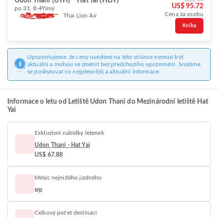
Udon Thani (UTH)
Hat Yai (HDY)
US$ 95.72
po 31. 8.
Přímý
Cena za osobu
Thai Lion Air
Kniha
Upozorňujeme, že ceny uvedené na této stránce nemusí být
aktuální a mohou se změnit bez předchozího upozornění. Snažíme
se poskytovat co nejpřesnější a aktuální informace.
Informace o letu od Letiště Udon Thani do Mezinárodní letiště Hat
Yai
Exkluzivní nabídky letenek
Udon Thani - Hat Yai
US$ 67.88
Měsíc nejnižšího jízdného
srp
Celkový počet destinací