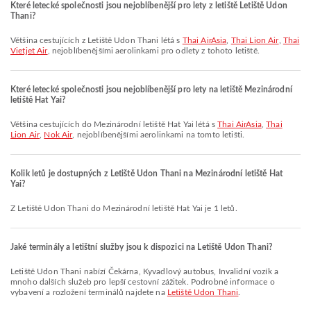
Které letecké společnosti jsou nejoblíbenější pro lety z letiště Letiště Udon
Thani?
Většina cestujících z Letiště Udon Thani létá s
Thai AirAsia
,
Thai Lion Air
,
Thai
Vietjet Air
, nejoblíbenějšími aerolinkami pro odlety z tohoto letiště.
Které letecké společnosti jsou nejoblíbenější pro lety na letiště Mezinárodní
letiště Hat Yai?
Většina cestujících do Mezinárodní letiště Hat Yai létá s
Thai AirAsia
,
Thai
Lion Air
,
Nok Air
, nejoblíbenějšími aerolinkami na tomto letišti.
Kolik letů je dostupných z Letiště Udon Thani na Mezinárodní letiště Hat
Yai?
Z Letiště Udon Thani do Mezinárodní letiště Hat Yai je 1 letů.
Jaké terminály a letištní služby jsou k dispozici na Letiště Udon Thani?
Letiště Udon Thani nabízí Čekárna, Kyvadlový autobus, Invalidní vozík a
mnoho dalších služeb pro lepší cestovní zážitek. Podrobné informace o
vybavení a rozložení terminálů najdete na
Letiště Udon Thani
.