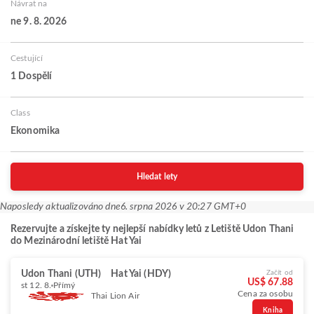
Návrat na
ne 9. 8. 2026
Cestující
1 Dospělí
Class
Ekonomika
Hledat lety
Naposledy aktualizováno dne
6. srpna 2026 v 20:27 GMT+0
Rezervujte a získejte ty nejlepší nabídky letů z Letiště Udon Thani
do Mezinárodní letiště Hat Yai
Udon Thani (UTH)
Hat Yai (HDY)
Začít od
US$ 67.88
st 12. 8.
Přímý
Cena za osobu
Thai Lion Air
Kniha