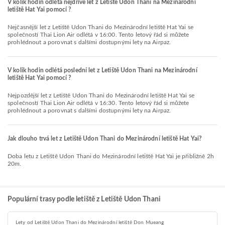
V kolik hodin odlétá nejdříve let z Letiště Udon Thani na Mezinárodní
letiště Hat Yai pomocí ?
Nejčasnější let z Letiště Udon Thani do Mezinárodní letiště Hat Yai se
společností Thai Lion Air odlétá v 16:00. Tento letový řád si můžete
prohlédnout a porovnat s dalšími dostupnými lety na Airpaz.
V kolik hodin odlétá poslední let z Letiště Udon Thani na Mezinárodní
letiště Hat Yai pomocí ?
Nejpozdější let z Letiště Udon Thani do Mezinárodní letiště Hat Yai se
společností Thai Lion Air odlétá v 16:30. Tento letový řád si můžete
prohlédnout a porovnat s dalšími dostupnými lety na Airpaz.
Jak dlouho trvá let z Letiště Udon Thani do Mezinárodní letiště Hat Yai?
Doba letu z Letiště Udon Thani do Mezinárodní letiště Hat Yai je přibližně 2h
20m.
Populární trasy podle letiště z Letiště Udon Thani
Lety od Letiště Udon Thani do Mezinárodní letiště Don Mueang