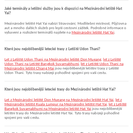
Jaké terminály a letištní služby jsou k dispozici na Mezinárodní letiště Hat
Yai?
Mezinárodní letiště Hat Yai nabízí Stravování, Modlitební místnost, Půjčovna
aut a mnoho dalších služeb pro lepší cestovní zážitek. Podrobné informace o
vybavení a rozložení terminálů najdete na
Mezinárodní letiště Hat Yai
.
Které jsou nejoblíbenější letecké trasy z Letiště Udon Thani?
let z Letiště Udon Thani na Mezinárodní letiště Don Mueang
,
let z Letiště
Udon Thani na Letiště Bangkok Suvarnabhumi
,
let z Letiště Udon Thani na
Mezinárodní letiště Chiang Mai
jsou nejoblíbenější letištní trasy z Letiště
Udon Thani. Tyto trasy nabízejí pohodlné spojení pro vaši cestu.
Které jsou nejoblíbenější letecké trasy do Mezinárodní letiště Hat Yai?
let z Mezinárodní letiště Don Mueang na Mezinárodní letiště Hat Yai
,
let z
Mezinárodní letiště Kuala Lumpur na Mezinárodní letiště Hat Yai
,
let z Letiště
Bangkok Suvarnabhumi na Mezinárodní letiště Hat Yai
jsou nejoblíbenější
letištní trasy do Mezinárodní letiště Hat Yai. Tyto trasy nabízejí pohodlné
spojení pro vaši cestu.