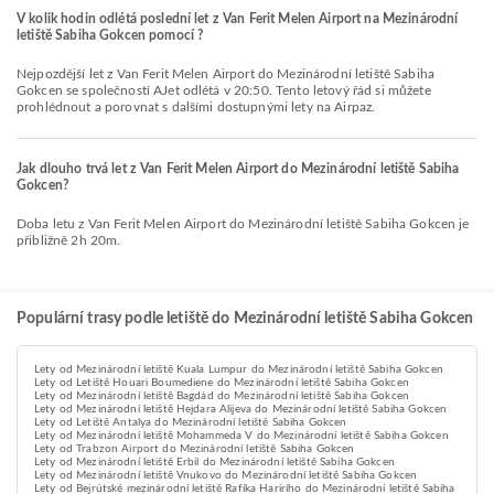
V kolik hodin odlétá poslední let z Van Ferit Melen Airport na Mezinárodní
letiště Sabiha Gokcen pomocí ?
Nejpozdější let z Van Ferit Melen Airport do Mezinárodní letiště Sabiha
Gokcen se společností AJet odlétá v 20:50. Tento letový řád si můžete
prohlédnout a porovnat s dalšími dostupnými lety na Airpaz.
Jak dlouho trvá let z Van Ferit Melen Airport do Mezinárodní letiště Sabiha
Gokcen?
Doba letu z Van Ferit Melen Airport do Mezinárodní letiště Sabiha Gokcen je
přibližně 2h 20m.
Populární trasy podle letiště do Mezinárodní letiště Sabiha Gokcen
Lety od Mezinárodní letiště Kuala Lumpur do Mezinárodní letiště Sabiha Gokcen
Lety od Letiště Houari Boumediene do Mezinárodní letiště Sabiha Gokcen
Lety od Mezinárodní letiště Bagdád do Mezinárodní letiště Sabiha Gokcen
Lety od Mezinárodní letiště Hejdara Alijeva do Mezinárodní letiště Sabiha Gokcen
Lety od Letiště Antalya do Mezinárodní letiště Sabiha Gokcen
Lety od Mezinárodní letiště Mohammeda V do Mezinárodní letiště Sabiha Gokcen
Lety od Trabzon Airport do Mezinárodní letiště Sabiha Gokcen
Lety od Mezinárodní letiště Erbil do Mezinárodní letiště Sabiha Gokcen
Lety od Mezinárodní letiště Vnukovo do Mezinárodní letiště Sabiha Gokcen
Lety od Bejrútské mezinárodní letiště Rafíka Harírího do Mezinárodní letiště Sabiha