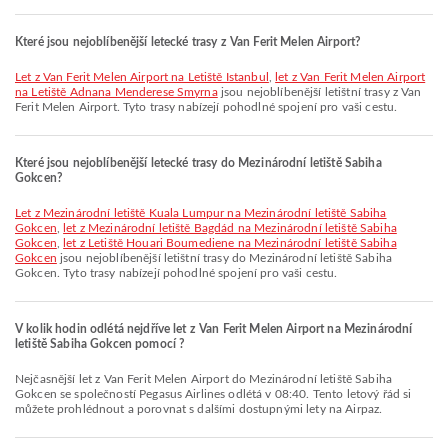
Které jsou nejoblíbenější letecké trasy z Van Ferit Melen Airport?
let z Van Ferit Melen Airport na Letiště Istanbul
,
let z Van Ferit Melen Airport
na Letiště Adnana Menderese Smyrna
jsou nejoblíbenější letištní trasy z Van
Ferit Melen Airport. Tyto trasy nabízejí pohodlné spojení pro vaši cestu.
Které jsou nejoblíbenější letecké trasy do Mezinárodní letiště Sabiha
Gokcen?
let z Mezinárodní letiště Kuala Lumpur na Mezinárodní letiště Sabiha
Gokcen
,
let z Mezinárodní letiště Bagdád na Mezinárodní letiště Sabiha
Gokcen
,
let z Letiště Houari Boumediene na Mezinárodní letiště Sabiha
Gokcen
jsou nejoblíbenější letištní trasy do Mezinárodní letiště Sabiha
Gokcen. Tyto trasy nabízejí pohodlné spojení pro vaši cestu.
V kolik hodin odlétá nejdříve let z Van Ferit Melen Airport na Mezinárodní
letiště Sabiha Gokcen pomocí ?
Nejčasnější let z Van Ferit Melen Airport do Mezinárodní letiště Sabiha
Gokcen se společností Pegasus Airlines odlétá v 08:40. Tento letový řád si
můžete prohlédnout a porovnat s dalšími dostupnými lety na Airpaz.