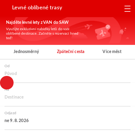
Levné oblíbené trasy
Najděte levné lety z VAN do SAW
Využijte exkluzivní nabídky letů do vaší
oblíbené destinace. Začněte s rezervací hned
teď!
Jednosměrný
Zpáteční cesta
Více měst
Od
Původ
Na
Destinace
Odjezd
ne 9. 8. 2026