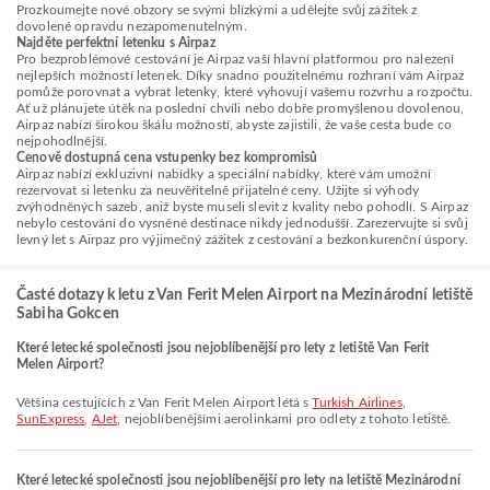
Prozkoumejte nové obzory se svými blízkými a udělejte svůj zážitek z
dovolené opravdu nezapomenutelným.
Najděte perfektní letenku s Airpaz
Pro bezproblémové cestování je Airpaz vaší hlavní platformou pro nalezení
nejlepších možností letenek. Díky snadno použitelnému rozhraní vám Airpaz
pomůže porovnat a vybrat letenky, které vyhovují vašemu rozvrhu a rozpočtu.
Ať už plánujete útěk na poslední chvíli nebo dobře promyšlenou dovolenou,
Airpaz nabízí širokou škálu možností, abyste zajistili, že vaše cesta bude co
nejpohodlnější.
Cenově dostupná cena vstupenky bez kompromisů
Airpaz nabízí exkluzivní nabídky a speciální nabídky, které vám umožní
rezervovat si letenku za neuvěřitelně přijatelné ceny. Užijte si výhody
zvýhodněných sazeb, aniž byste museli slevit z kvality nebo pohodlí. S Airpaz
nebylo cestování do vysněné destinace nikdy jednodušší. Zarezervujte si svůj
levný let s Airpaz pro výjimečný zážitek z cestování a bezkonkurenční úspory.
Časté dotazy k letu z Van Ferit Melen Airport na Mezinárodní letiště
Sabiha Gokcen
Které letecké společnosti jsou nejoblíbenější pro lety z letiště Van Ferit
Melen Airport?
Většina cestujících z Van Ferit Melen Airport létá s
Turkish Airlines
,
SunExpress
,
AJet
, nejoblíbenějšími aerolinkami pro odlety z tohoto letiště.
Které letecké společnosti jsou nejoblíbenější pro lety na letiště Mezinárodní