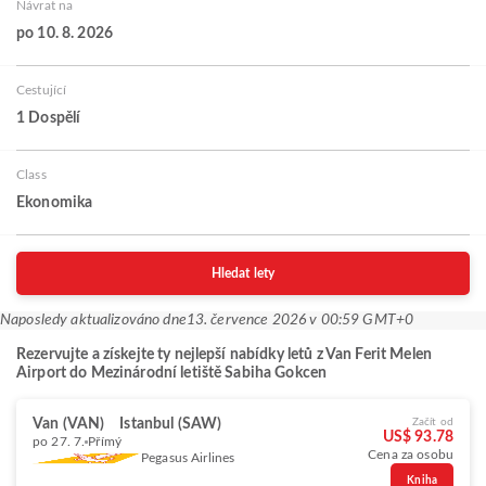
Návrat na
po 10. 8. 2026
Cestující
1 Dospělí
Class
Ekonomika
Hledat lety
Naposledy aktualizováno dne
13. července 2026 v 00:59 GMT+0
Rezervujte a získejte ty nejlepší nabídky letů z Van Ferit Melen
Airport do Mezinárodní letiště Sabiha Gokcen
Van (VAN)
Istanbul (SAW)
Začít od
US$ 93.78
po 27. 7.
Přímý
Cena za osobu
Pegasus Airlines
Kniha