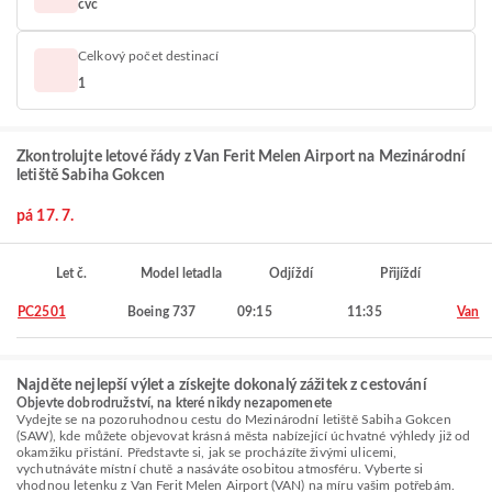
čvc
Celkový počet destinací
1
Zkontrolujte letové řády z Van Ferit Melen Airport na Mezinárodní
letiště Sabiha Gokcen
pá 17. 7.
Let č.
Model letadla
Odjíždí
Přijíždí
PC2501
Boeing 737
09:15
11:35
Van
Najděte nejlepší výlet a získejte dokonalý zážitek z cestování
Objevte dobrodružství, na které nikdy nezapomenete
Vydejte se na pozoruhodnou cestu do Mezinárodní letiště Sabiha Gokcen
(SAW), kde můžete objevovat krásná města nabízející úchvatné výhledy již od
okamžiku přistání. Představte si, jak se procházíte živými ulicemi,
vychutnáváte místní chutě a nasáváte osobitou atmosféru. Vyberte si
vhodnou letenku z Van Ferit Melen Airport (VAN) na míru vašim potřebám.