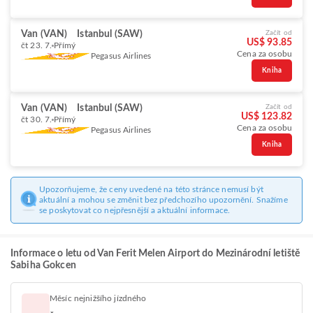
Van (VAN)
Istanbul (SAW)
Začít od
US$ 93.85
čt 23. 7.
Přímý
Cena za osobu
Pegasus Airlines
Kniha
Van (VAN)
Istanbul (SAW)
Začít od
US$ 123.82
čt 30. 7.
Přímý
Cena za osobu
Pegasus Airlines
Kniha
Upozorňujeme, že ceny uvedené na této stránce nemusí být
aktuální a mohou se změnit bez předchozího upozornění. Snažíme
se poskytovat co nejpřesnější a aktuální informace.
Informace o letu od Van Ferit Melen Airport do Mezinárodní letiště
Sabiha Gokcen
Měsíc nejnižšího jízdného