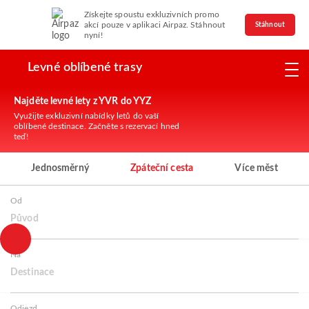
Získejte spoustu exkluzivních promo
akcí pouze v aplikaci Airpaz. Stáhnout
Stáhnout
nyní!
Levné oblíbené trasy
Najděte levné lety z YVR do YYZ
Využijte exkluzivní nabídky letů do vaší
oblíbené destinace. Začněte s rezervací hned
teď!
Jednosměrný
Zpáteční cesta
Více měst
Od
Původ
Na
Destinace
Odjezd