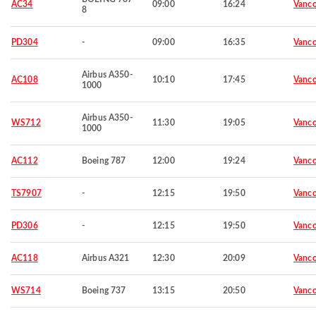
AC34
09:00
16:24
Vanco
8
PD304
-
09:00
16:35
Vanco
Airbus A350-
AC108
10:10
17:45
Vanco
1000
Airbus A350-
WS712
11:30
19:05
Vanco
1000
AC112
Boeing 787
12:00
19:24
Vanco
TS7907
-
12:15
19:50
Vanco
PD306
-
12:15
19:50
Vanco
AC118
Airbus A321
12:30
20:09
Vanco
WS714
Boeing 737
13:15
20:50
Vanco