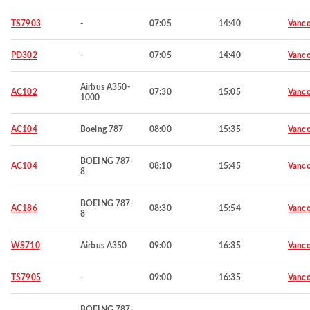
TS7903
-
07:05
14:40
Vanco
PD302
-
07:05
14:40
Vanco
Airbus A350-
AC102
07:30
15:05
Vanco
1000
AC104
Boeing 787
08:00
15:35
Vanco
BOEING 787-
AC104
08:10
15:45
Vanco
8
BOEING 787-
AC186
08:30
15:54
Vanco
8
WS710
Airbus A350
09:00
16:35
Vanco
TS7905
-
09:00
16:35
Vanco
BOEING 787-