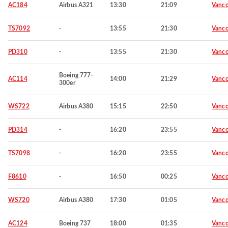
AC184
Airbus A321
13:30
21:09
Vanco
TS7092
-
13:55
21:30
Vanco
PD310
-
13:55
21:30
Vanco
Boeing 777-
AC114
14:00
21:29
Vanco
300er
WS722
Airbus A380
15:15
22:50
Vanco
PD314
-
16:20
23:55
Vanco
TS7098
-
16:20
23:55
Vanco
F8610
-
16:50
00:25
Vanco
WS720
Airbus A380
17:30
01:05
Vanco
AC124
Boeing 737
18:00
01:35
Vanco