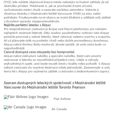
(YYZ), kde můžete objevovat krásná města nabízející úchvatné výhledy již od
okamžiku přistání. Představte si, jak se procházíte živými ulicemi,
vychutnáváte místní chutě a nasáváte osobitou atmosféru. Vyberte si
vhodnou letenku z Mezinárodní letiště Vancouver (YVR) na míru vašim
potřebám. Prozkoumejte nové obzory se svými blízkými a udělejte svůj zážitek
z dovolené opravdu nezapomenutelným.
Najděte perfektní letenku s Airpaz
Pro bezproblémové cestování je Airpaz vaší hlavní platformou pro nalezení
nejlepších možností letenek. Díky snadno použitelnému rozhraní vám Airpaz
pomůže porovnat a vybrat letenky, které vyhovují vašemu rozvrhu a rozpočtu.
Ať už plánujete útěk na poslední chvíli nebo dobře promyšlenou dovolenou,
Airpaz nabízí širokou škálu možností, abyste zajistili, že vaše cesta bude co
nejpohodlnější.
Cenově dostupná cena vstupenky bez kompromisů
Airpaz nabízí exkluzivní nabídky a speciální nabídky, které vám umožní
rezervovat si letenku za neuvěřitelně přijatelné ceny. Užijte si výhody
zvýhodněných sazeb, aniž byste museli slevit z kvality nebo pohodlí. S Airpaz
nebylo cestování do vysněné destinace nikdy jednodušší. Zarezervujte si svůj
levný let s Airpaz pro výjimečný zážitek z cestování a bezkonkurenční úspory.
Seznam dostupných leteckých společností z Mezinárodní letiště
Vancouver do Mezinárodní letiště Toronto Pearson
Flair Airlines
Air Canada