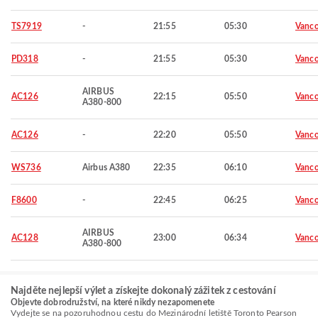
TS7919
-
21:55
05:30
Vanco
PD318
-
21:55
05:30
Vanco
AIRBUS
AC126
22:15
05:50
Vanco
A380-800
AC126
-
22:20
05:50
Vanco
WS736
Airbus A380
22:35
06:10
Vanco
F8600
-
22:45
06:25
Vanco
AIRBUS
AC128
23:00
06:34
Vanco
A380-800
Najděte nejlepší výlet a získejte dokonalý zážitek z cestování
Objevte dobrodružství, na které nikdy nezapomenete
Vydejte se na pozoruhodnou cestu do Mezinárodní letiště Toronto Pearson