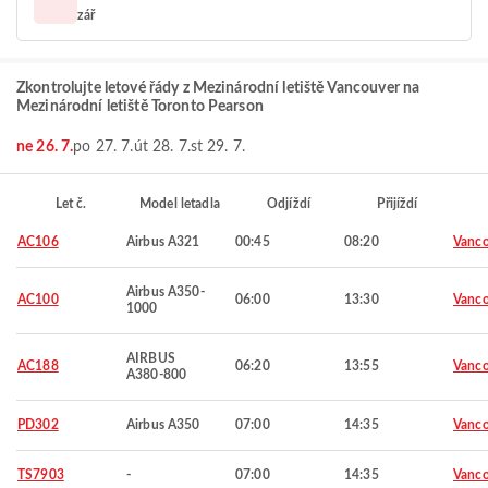
zář
Zkontrolujte letové řády z Mezinárodní letiště Vancouver na
Mezinárodní letiště Toronto Pearson
ne 26. 7.
po 27. 7.
út 28. 7.
st 29. 7.
Let č.
Model letadla
Odjíždí
Přijíždí
AC106
Airbus A321
00:45
08:20
Vanco
Airbus A350-
AC100
06:00
13:30
Vanco
1000
AIRBUS
AC188
06:20
13:55
Vanco
A380-800
PD302
Airbus A350
07:00
14:35
Vanco
TS7903
-
07:00
14:35
Vanco