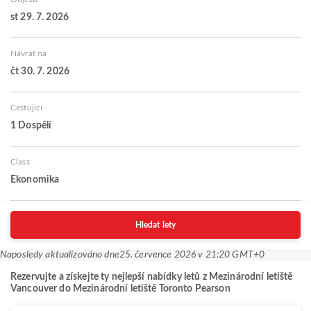
st 29. 7. 2026
Návrat na
čt 30. 7. 2026
Cestující
1 Dospělí
Class
Ekonomika
Hledat lety
Naposledy aktualizováno dne
25. července 2026 v 21:20 GMT+0
Rezervujte a získejte ty nejlepší nabídky letů z Mezinárodní letiště
Vancouver do Mezinárodní letiště Toronto Pearson