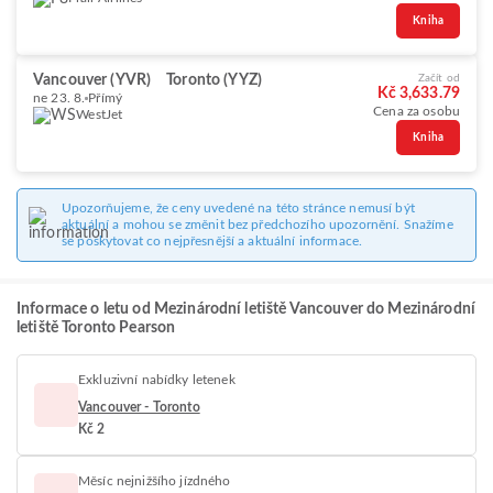
Kniha
Vancouver (YVR)
Toronto (YYZ)
Začít od
Kč 3,633.79
ne 23. 8.
Přímý
Cena za osobu
WestJet
Kniha
Upozorňujeme, že ceny uvedené na této stránce nemusí být
aktuální a mohou se změnit bez předchozího upozornění. Snažíme
se poskytovat co nejpřesnější a aktuální informace.
Informace o letu od Mezinárodní letiště Vancouver do Mezinárodní
letiště Toronto Pearson
Exkluzivní nabídky letenek
Vancouver - Toronto
Kč 2
Měsíc nejnižšího jízdného