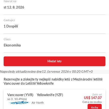
Návrat na
st 12. 8. 2026
Cestující
1 Dospělí
Class
Ekonomika
Hledat lety
Naposledy aktualizováno dne
12. července 2026 v 00:20 GMT+0
Rezervujte a získejte ty nejlepší nabídky letů z Mezinárodní letiště
Vancouver do Letiště Yellowknife
Vancouver (YVR)
Yellowknife (YZF)
Začít od
US$ 147.07
so 3. 10.
Přímý
Cena za osobu
Air North
Kniha