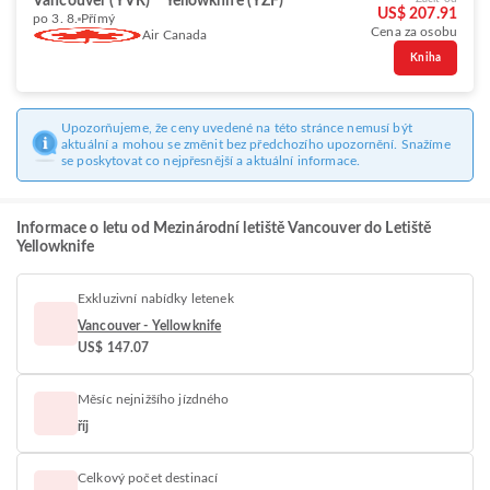
Vancouver (YVR)
Yellowknife (YZF)
US$ 207.91
po 3. 8.
Přímý
Cena za osobu
Air Canada
Kniha
Upozorňujeme, že ceny uvedené na této stránce nemusí být
aktuální a mohou se změnit bez předchozího upozornění. Snažíme
se poskytovat co nejpřesnější a aktuální informace.
Informace o letu od Mezinárodní letiště Vancouver do Letiště
Yellowknife
Exkluzivní nabídky letenek
Vancouver - Yellowknife
US$ 147.07
Měsíc nejnižšího jízdného
říj
Celkový počet destinací