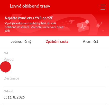
Levné oblíbené trasy
Najděte levné lety z YVR do YZF
Využijte exkluzivní nabídky letů do vaší
oblíbené destinace. Začněte s rezervací hned
teď!
Jednosměrný
Zpáteční cesta
Více měst
Od
Původ
Na
Destinace
Odjezd
út 11. 8. 2026