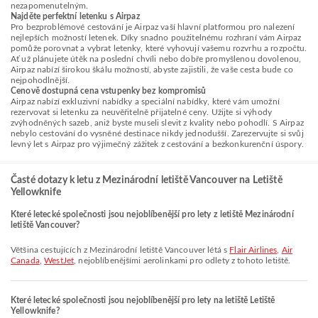
nezapomenutelným.
Najděte perfektní letenku s Airpaz
Pro bezproblémové cestování je Airpaz vaší hlavní platformou pro nalezení
nejlepších možností letenek. Díky snadno použitelnému rozhraní vám Airpaz
pomůže porovnat a vybrat letenky, které vyhovují vašemu rozvrhu a rozpočtu.
Ať už plánujete útěk na poslední chvíli nebo dobře promyšlenou dovolenou,
Airpaz nabízí širokou škálu možností, abyste zajistili, že vaše cesta bude co
nejpohodlnější.
Cenově dostupná cena vstupenky bez kompromisů
Airpaz nabízí exkluzivní nabídky a speciální nabídky, které vám umožní
rezervovat si letenku za neuvěřitelně přijatelné ceny. Užijte si výhody
zvýhodněných sazeb, aniž byste museli slevit z kvality nebo pohodlí. S Airpaz
nebylo cestování do vysněné destinace nikdy jednodušší. Zarezervujte si svůj
levný let s Airpaz pro výjimečný zážitek z cestování a bezkonkurenční úspory.
Časté dotazy k letu z Mezinárodní letiště Vancouver na Letiště
Yellowknife
Které letecké společnosti jsou nejoblíbenější pro lety z letiště Mezinárodní
letiště Vancouver?
Většina cestujících z Mezinárodní letiště Vancouver létá s
Flair Airlines
,
Air
Canada
,
WestJet
, nejoblíbenějšími aerolinkami pro odlety z tohoto letiště.
Které letecké společnosti jsou nejoblíbenější pro lety na letiště Letiště
Yellowknife?