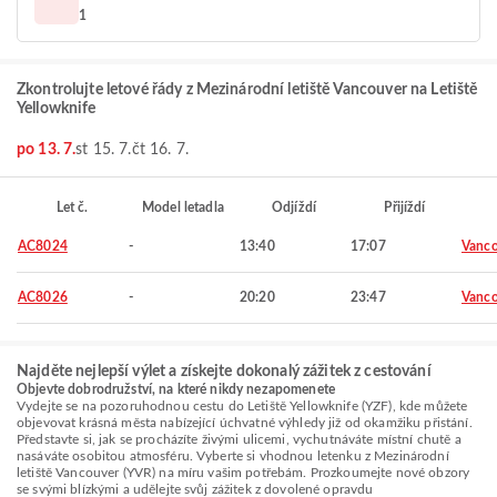
1
Zkontrolujte letové řády z Mezinárodní letiště Vancouver na Letiště
Yellowknife
po 13. 7.
st 15. 7.
čt 16. 7.
Let č.
Model letadla
Odjíždí
Přijíždí
AC8024
-
13:40
17:07
Vanco
AC8026
-
20:20
23:47
Vanco
Najděte nejlepší výlet a získejte dokonalý zážitek z cestování
Objevte dobrodružství, na které nikdy nezapomenete
Vydejte se na pozoruhodnou cestu do Letiště Yellowknife (YZF), kde můžete
objevovat krásná města nabízející úchvatné výhledy již od okamžiku přistání.
Představte si, jak se procházíte živými ulicemi, vychutnáváte místní chutě a
nasáváte osobitou atmosféru. Vyberte si vhodnou letenku z Mezinárodní
letiště Vancouver (YVR) na míru vašim potřebám. Prozkoumejte nové obzory
se svými blízkými a udělejte svůj zážitek z dovolené opravdu