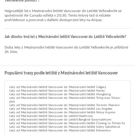
Yellowknife pomocí ?
Nejpozdější let z Mezinárodní letiště Vancouver do Letiště Yellowknife se
společností Air Canada odlétá v 20:30. Tento letový řád si můžete
prohlédnout a porovnat s dalšími dostupnými lety na Airpaz.
Jak dlouho trvá let z Mezinárodní letiště Vancouver do Letiště Yellowknife?
Doba letu z Mezinárodní letiště Vancouver do Letiště Yellowknife je přibližně
2h 30m.
Populární trasy podle letiště z Mezinárodní letiště Vancouver
Lety od Mezinárodní letiště Vancouver do Mezinárodní letiště Calgary
Lety od Mezinárodní letiště Vancouver do Mezinárodní letiště Narita
Lety od Mezinárodní letiště Vancouver do Mezinárodní letiště Hongkong
Lety od Mezinárodní letiště Vancouver do Mezinárodní letiště Tchaj-wan Tchao-
jüan
Lety od Mezinárodní letiště Vancouver do Mezinárodní letiště Toronto Pearson
Lety od Mezinárodní letiště Vancouver do Mezinárodní letiště Los Angeles
Lety od Mezinárodní letiště Vancouver do Mezinárodní letiště Ninoy Aquino
Lety od Mezinárodní letiště Vancouver do Letiště Heathrow
Lety od Mezinárodní letiště Vancouver do Letiště Bangkok Suvarnabhumi
Lety od Mezinárodní letiště Vancouver do Mezinárodní letiště Čcheng-tu Tchien-fu
Lety od Mezinárodní letiště Vancouver do Mezinárodní letiště Indiry Gándhíové
Lety od Mezinárodní letiště Vancouver do Mezinárodní letiště Edmonton