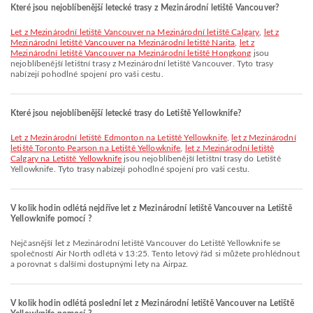
Které jsou nejoblíbenější letecké trasy z Mezinárodní letiště Vancouver?
let z Mezinárodní letiště Vancouver na Mezinárodní letiště Calgary
,
let z
Mezinárodní letiště Vancouver na Mezinárodní letiště Narita
,
let z
Mezinárodní letiště Vancouver na Mezinárodní letiště Hongkong
jsou
nejoblíbenější letištní trasy z Mezinárodní letiště Vancouver. Tyto trasy
nabízejí pohodlné spojení pro vaši cestu.
Které jsou nejoblíbenější letecké trasy do Letiště Yellowknife?
let z Mezinárodní letiště Edmonton na Letiště Yellowknife
,
let z Mezinárodní
letiště Toronto Pearson na Letiště Yellowknife
,
let z Mezinárodní letiště
Calgary na Letiště Yellowknife
jsou nejoblíbenější letištní trasy do Letiště
Yellowknife. Tyto trasy nabízejí pohodlné spojení pro vaši cestu.
V kolik hodin odlétá nejdříve let z Mezinárodní letiště Vancouver na Letiště
Yellowknife pomocí ?
Nejčasnější let z Mezinárodní letiště Vancouver do Letiště Yellowknife se
společností Air North odlétá v 13:25. Tento letový řád si můžete prohlédnout
a porovnat s dalšími dostupnými lety na Airpaz.
V kolik hodin odlétá poslední let z Mezinárodní letiště Vancouver na Letiště