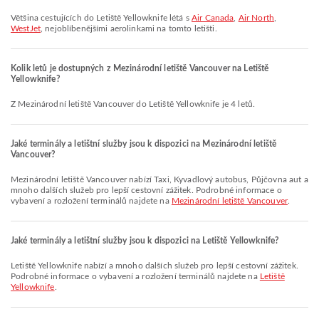
Většina cestujících do Letiště Yellowknife létá s
Air Canada
,
Air North
,
WestJet
, nejoblíbenějšími aerolinkami na tomto letišti.
Kolik letů je dostupných z Mezinárodní letiště Vancouver na Letiště
Yellowknife?
Z Mezinárodní letiště Vancouver do Letiště Yellowknife je 4 letů.
Jaké terminály a letištní služby jsou k dispozici na Mezinárodní letiště
Vancouver?
Mezinárodní letiště Vancouver nabízí Taxi, Kyvadlový autobus, Půjčovna aut a
mnoho dalších služeb pro lepší cestovní zážitek. Podrobné informace o
vybavení a rozložení terminálů najdete na
Mezinárodní letiště Vancouver
.
Jaké terminály a letištní služby jsou k dispozici na Letiště Yellowknife?
Letiště Yellowknife nabízí a mnoho dalších služeb pro lepší cestovní zážitek.
Podrobné informace o vybavení a rozložení terminálů najdete na
Letiště
Yellowknife
.