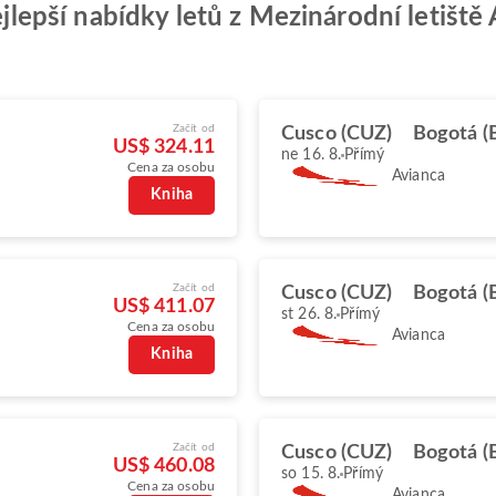
nejlepší nabídky letů z Mezinárodní letišt
Začít od
Cusco (CUZ)
Bogotá 
US$ 324.11
ne 16. 8.
Přímý
Cena za osobu
Avianca
Kniha
Začít od
Cusco (CUZ)
Bogotá 
US$ 411.07
st 26. 8.
Přímý
Cena za osobu
Avianca
Kniha
Začít od
Cusco (CUZ)
Bogotá 
US$ 460.08
so 15. 8.
Přímý
Cena za osobu
Avianca