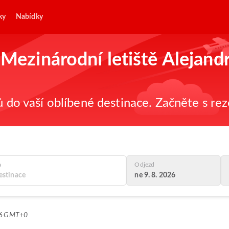
ky
Nabídky
 Mezinárodní letiště Alejand
ů do vaší oblíbené destinace. Začněte s re
a
Odjezd
ne 9. 8. 2026
:26 GMT+0