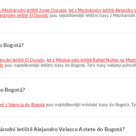
na Mezinárodní letiště Jorge Cháveze
,
let z Mezinárodní letiště Alejandro 
inárodní letiště El Dorado
jsou nejoblíbenější letištní trasy z Mezinárodní
do Bogotá?
árodní letiště El Dorado
,
let z Mezinárodní letiště Rafael Núñez na Mezi
do
jsou nejoblíbenější letištní trasy do Bogotá. Tyto trasy nabízejí pohodl
do Bogotá?
let z Valencia do Bogotá
jsou nejoblíbenější městské trasy do Bogotá. Tyt
národní letiště Alejandro Velasco Astete do Bogotá?