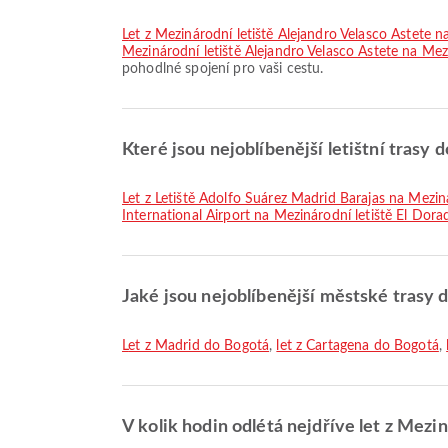
let z Mezinárodní letiště Alejandro Velasco Astete 
Mezinárodní letiště Alejandro Velasco Astete na Mez
pohodlné spojení pro vaši cestu.
Které jsou nejoblíbenější letištní trasy 
let z Letiště Adolfo Suárez Madrid Barajas na Mezin
International Airport na Mezinárodní letiště El Dora
Jaké jsou nejoblíbenější městské trasy 
let z Madrid do Bogotá
,
let z Cartagena do Bogotá
,
V kolik hodin odlétá nejdříve let z Mezi