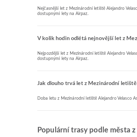
Nejčasnější let z Mezinárodní letiště Alejandro Velasco Astete do Bogotá se společností Avianca odlétá v 17:10. Tento letový řád si můžete prohlédnout a porovnat s dalšími
dostupnými lety na Airpaz.
V kolik hodin odlétá nejnovější let z Me
Nejpozdější let z Mezinárodní letiště Alejandro Velasco Astete do Bogotá se společností Avianca odlétá v 17:10. Tento letový řád si můžete prohlédnout a porovnat s dalšími
dostupnými lety na Airpaz.
Jak dlouho trvá let z Mezinárodní letiš
Doba letu z Mezinárodní letiště Alejandro Velasco 
Populární trasy podle města z