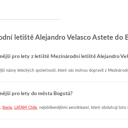
odní letiště Alejandro Velasco Astete do
nější pro lety z letiště Mezinárodní letiště Alejandro Ve
jší názvy leteckých společností, které vás mohou dopravit z Mezinárodní
enější pro lety do města Bogotá?
a
,
Iberia
,
LATAM Chile
, nejoblíbenějšími aerolinkami, které obsluhují toto