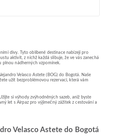
ími divy. Tyto oblíbené destinace nabízejí pro
stu aktivit, z nichž každá slibuje, že ve vás zanechá
estu plnou nádherných vzpomínek.
 Alejandro Velasco Astete (BOG) do Bogotá. Naše
ůžete užít bezproblémovou rezervaci, která vám
. Užijte si výhody zvýhodněných sazeb, aniž byste
vný let s Airpaz pro výjimečný zážitek z cestování a
ndro Velasco Astete do Bogotá