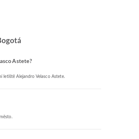
 Bogotá
lasco Astete?
 letiště Alejandro Velasco Astete.
 město.