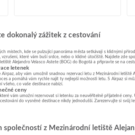
jte dokonalý zážitek z cestování
ch místech, kde se pulzující panoráma města setkávají s klidnými přírodn
vzrušení, které vám buší srdce, nebo o klidné útočiště. Najdete zde spou
í letiště Alejandro Velasco Astete (BOG) do Bogotá a připravte se na c
vace letenek
e Airpaz, aby vám umožnil snadnou rezervaci letu z Mezinárodní letiště
roces a pomáhá vám rychle najít ty nejlepší možnosti letu. S Airpaz si m
í všeho, co vaše destinace nabízí.
imečné ceny
, které vám umožní rezervovat si letenku za neuvěřitelně přijatelné ceny
 cestování do vysněné destinace nikdy jednodušší. Zarezervujte si svůj le
společností z Mezinárodní letiště Aleja