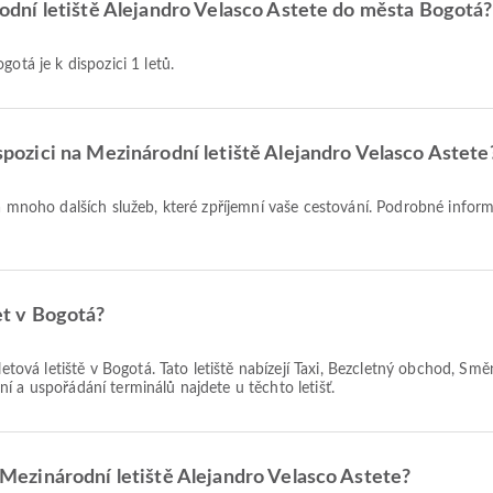
národní letiště Alejandro Velasco Astete do města Bogotá?
gotá je k dispozici 1 letů.
ispozici na Mezinárodní letiště Alejandro Velasco Astete
í a mnoho dalších služeb, které zpříjemní vaše cestování. Podrobné infor
let v Bogotá?
íletová letiště v Bogotá. Tato letiště nabízejí Taxi, Bezcletný obchod, S
í a uspořádání terminálů najdete u těchto letišť.
z Mezinárodní letiště Alejandro Velasco Astete?