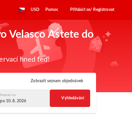
USD
Pomoc
Přihlásit se/ Registrovat
ro Velasco Astete do
zervací hned teď!
Zobrazit seznam objednávek
Návrat na
Vyhledávání
po 10. 8. 2026