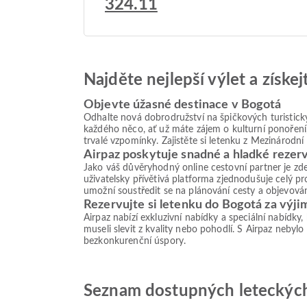
324.11
Najděte nejlepší výlet a získe
Objevte úžasné destinace v Bogotá
Odhalte nová dobrodružství na špičkových turistický
každého něco, ať už máte zájem o kulturní ponoření, 
trvalé vzpomínky. Zajistěte si letenku z Mezinárodn
Airpaz poskytuje snadné a hladké rezer
Jako váš důvěryhodný online cestovní partner je zd
uživatelsky přívětivá platforma zjednodušuje celý p
umožní soustředit se na plánování cesty a objevován
Rezervujte si letenku do Bogotá za výj
Airpaz nabízí exkluzivní nabídky a speciální nabídky
museli slevit z kvality nebo pohodlí. S Airpaz nebylo
bezkonkurenční úspory.
Seznam dostupných leteckých 