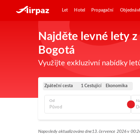
Let
Hotel
Propagační
Objednáv
Najděte levné lety z
Bogotá
Využijte exkluzivní nabídky let
Zpáteční cesta
Ekonomika
1 Cestující
Od
N
Naposledy aktualizováno dne
13. července 2026 v 00