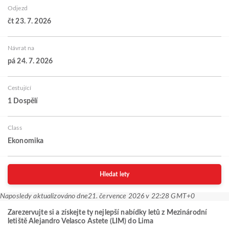
Odjezd
čt 23. 7. 2026
Návrat na
pá 24. 7. 2026
Cestující
1 Dospělí
Class
Ekonomika
Hledat lety
Naposledy aktualizováno dne
21. července 2026 v 22:28 GMT+0
Zarezervujte si a získejte ty nejlepší nabídky letů z Mezinárodní
letiště Alejandro Velasco Astete (LIM) do Lima