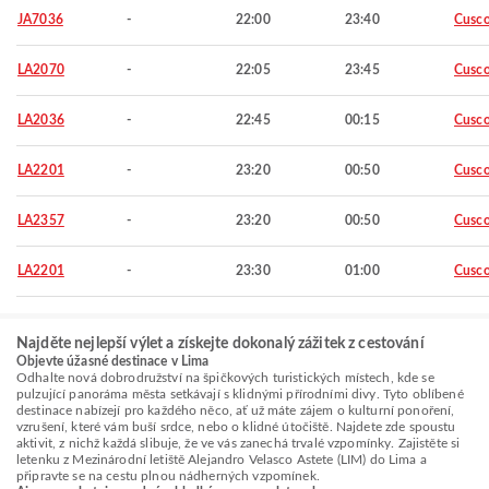
JA7036
-
22:00
23:40
Cusc
LA2070
-
22:05
23:45
Cusc
LA2036
-
22:45
00:15
Cusc
LA2201
-
23:20
00:50
Cusc
LA2357
-
23:20
00:50
Cusc
LA2201
-
23:30
01:00
Cusc
Najděte nejlepší výlet a získejte dokonalý zážitek z cestování
Objevte úžasné destinace v Lima
Odhalte nová dobrodružství na špičkových turistických místech, kde se
pulzující panoráma města setkávají s klidnými přírodními divy. Tyto oblíbené
destinace nabízejí pro každého něco, ať už máte zájem o kulturní ponoření,
vzrušení, které vám buší srdce, nebo o klidné útočiště. Najdete zde spoustu
aktivit, z nichž každá slibuje, že ve vás zanechá trvalé vzpomínky. Zajistěte si
letenku z Mezinárodní letiště Alejandro Velasco Astete (LIM) do Lima a
připravte se na cestu plnou nádherných vzpomínek.