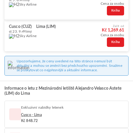
st 5. 8.
Přímý
Cena za osobu
Sky Airline
Kniha
Cusco (CUZ)
Lima (LIM)
Začít od
Kč 1,269.61
st 23. 9.
Přímý
Cena za osobu
Sky Airline
Kniha
Upozorňujeme, že ceny uvedené na této stránce nemusí být
aktuální a mohou se změnit bez předchozího upozornění. Snažíme
se poskytovat co nejpřesnější a aktuální informace.
Informace o letu z Mezinárodní letiště Alejandro Velasco Astete
(LIM) do Lima
Exkluzivní nabídky letenek
Cusco - Lima
Kč 848.72