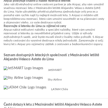
Airpaz poskytuje snadné a hladké rezervace letenek
Jako váš důvěryhodný online cestovní partner je zde Airpaz, aby vám umožnil
snadnou rezervaci letu z Mezinárodní letiště Alejandro Velasco Astete (LIM)
do Lima. Naše uživatelsky přívětivá platforma zjednodušuje celý proces a
pomáhá vám rychle najít ty nejlepší možnosti letu. S Airpaz si můžete užít
bezproblémovou rezervaci, která vám umožní soustředit se na plánování cesty
a objevování všeho, co vaše destinace nabízí.
Rezervujte si letenku do Lima za výjimečné ceny
Airpaz nabízí exkluzivní nabídky a speciální nabídky, které vám umožní
rezervovat si letenku za neuvěřitelně přijatelné ceny. Užijte si výhody
zvýhodněných sazeb, aniž byste museli slevit z kvality nebo pohodlí. S Airpaz
nebylo cestování do vysněné destinace nikdy jednodušší. Zarezervujte si svůj
levný let s Airpaz pro výjimečný zážitek z cestování a bezkonkurenční úspory.
Seznam dostupných leteckých společností z Mezinárodní letiště
Alejandro Velasco Astete do Lima
JetSMART
Sky Airline
LATAM Chile
Časté dotazy k letu z Mezinárodní letiště Alejandro Velasco Astete