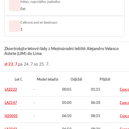
Měsíc nejnižšího jízdného
čvc
Celkový počet destinací
1
Zkontrolujte letové řády z Mezinárodní letiště Alejandro Velasco
Astete (LIM) do Lima
st 22. 7.
pá 24. 7.
so 25. 7.
Let č.
Model letadla
Odjíždí
Přijíždí
LA2222
-
00:05
01:35
Cusc
LA2167
-
05:00
06:30
Cusc
H25002
-
06:50
08:35
Cusc