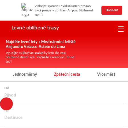
Získejte spoustu exkluzivních promo
akcí pouze v aplikaci Airpaz. Stáhnout
Stáhnout
nyní!
Levné oblíbené trasy
Najděte levné lety z Mezinárodní letiště
Alejandro Velasco Astete do Lima
Využijte exkluzivní nabídky letů do vaší
oblíbené destinace. Začněte s rezervací hned
teď!
Jednosměrný
Zpáteční cesta
Více měst
Od
Původ
Na
Destinace