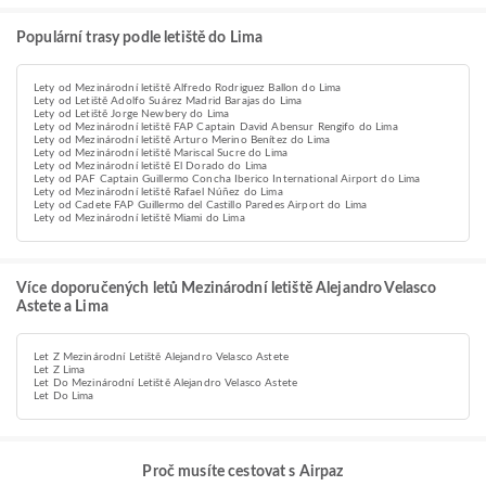
Populární trasy podle letiště do Lima
Lety od Mezinárodní letiště Alfredo Rodriguez Ballon do Lima
Lety od Letiště Adolfo Suárez Madrid Barajas do Lima
Lety od Letiště Jorge Newbery do Lima
Lety od Mezinárodní letiště FAP Captain David Abensur Rengifo do Lima
Lety od Mezinárodní letiště Arturo Merino Benítez do Lima
Lety od Mezinárodní letiště Mariscal Sucre do Lima
Lety od Mezinárodní letiště El Dorado do Lima
Lety od PAF Captain Guillermo Concha Iberico International Airport do Lima
Lety od Mezinárodní letiště Rafael Núñez do Lima
Lety od Cadete FAP Guillermo del Castillo Paredes Airport do Lima
Lety od Mezinárodní letiště Miami do Lima
Více doporučených letů Mezinárodní letiště Alejandro Velasco
Astete a Lima
Let Z Mezinárodní Letiště Alejandro Velasco Astete
Let Z Lima
Let Do Mezinárodní Letiště Alejandro Velasco Astete
Let Do Lima
Proč musíte cestovat s Airpaz