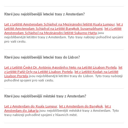
Které jsou nejoblíbenější letecké trasy z Amsterdam?
let z Letiště Amsterodam Schiphol na Mezinárodní letiště Kuala Lumpur
,
let z
Letiště Amsterodam Schiphol na Letiště Bangkok Suvarnabhumi
,
let z Letiště
Amsterodam Schiphol na Mezinárodní letiště Sukarno-Hatta
jsou
nejoblíbenější letištní trasy z Amsterdam. Tyto trasy nabízejí pohodlné spojení
pro vaši cestu.
Které jsou nejoblíbenější letecké trasy do Lisbon?
let z Letiště České Dr. António Agostinho Neto na Letiště Lisabon Portela
,
let
z Letiště Paříž Orly na Letiště Lisabon Portela
,
let z Letiště Kodaň na Letiště
Lisabon Portela
jsou nejoblíbenější letištní trasy do Lisbon. Tyto trasy nabízejí
pohodlné spojení pro vaši cestu.
Které jsou nejoblíbenější městské trasy z Amsterdam?
let z Amsterdam do Kuala Lumpur
,
let z Amsterdam do Bangkok
,
let z
Amsterdam do Jakarta
jsou nejoblíbenější městské trasy z Amsterdam. Tyto
trasy nabízejí pohodlné spojení z hlavních měst.