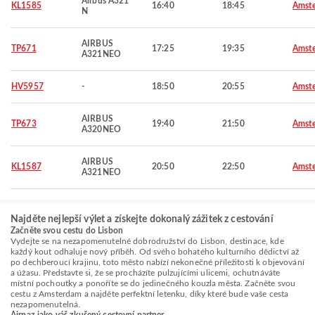
Airbus A321
KL1585
16:40
18:45
Amst
N
AIRBUS
TP671
17:25
19:35
Amst
A321NEO
HV5957
-
18:50
20:55
Amst
AIRBUS
TP673
19:40
21:50
Amst
A320NEO
AIRBUS
KL1587
20:50
22:50
Amst
A321NEO
Najděte nejlepší výlet a získejte dokonalý zážitek z cestování
Začněte svou cestu do Lisbon
Vydejte se na nezapomenutelné dobrodružství do Lisbon, destinace, kde
každý kout odhaluje nový příběh. Od svého bohatého kulturního dědictví až
po dechberoucí krajinu, toto město nabízí nekonečné příležitosti k objevování
a úžasu. Představte si, že se procházíte pulzujícími ulicemi, ochutnáváte
místní pochoutky a ponoříte se do jedinečného kouzla města. Začněte svou
cestu z Amsterdam a najděte perfektní letenku, díky které bude vaše cesta
nezapomenutelná.