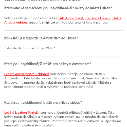
Které letecké společnosti jsou nejoblíbenější pro lety do města Lisbon?
Většina cestujících do Lisbon létá s
TAP Air Portugal
,
Transavia France
,
TAAG
Angola Airlines
, nejoblíbenější aerolinkou obsluhující tuto destinaci.
Kolik letů je k dispozici z Amsterdam do Lisbon?
Z Amsterdam do Lisbon je 13 letů.
Která jsou nejoblíbenější letiště pro odlety v Amsterdam?
Letiště Amsterodam Schiphol
jsou nejoblíbenější odletová letiště v
Amsterdam. Tato letiště nabízejí Modlitební místnost, Směnárenská služba,
Stravování a mnoho dalších služeb pro lepší cestovní zážitek. Můžete si
prohlédnout podrobnosti o vybavení a rozložení terminálů.
Která jsou nejoblíbenější letiště pro přílet v Lisbon?
Letiště Lisabon Portela
jsou nejoblíbenější příletová letiště v Lisbon. Tato
letiště nabízejí Klinika a lékárny, Airport Hotel, Taxi a mnoho dalších služeb
pro lepší cestovatelský zážitek. Podrobné informace o vybavení a uspořádání
terminálů najdete u těchto letišť.