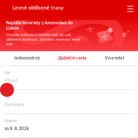
Levné oblíbené trasy
Najděte levné lety z Amsterdam do
Lisbon
Využijte exkluzivní nabídky letů do vaší
oblíbené destinace. Začněte s rezervací hned
teď!
Jednosměrný
Zpáteční cesta
Více měst
Od
Původ
Na
Destinace
Odjezd
so 8. 8. 2026