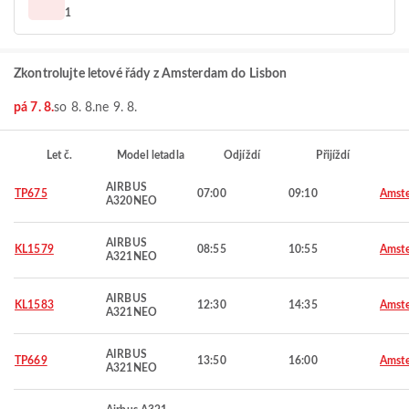
1
Zkontrolujte letové řády z Amsterdam do Lisbon
pá 7. 8.
so 8. 8.
ne 9. 8.
Let č.
Model letadla
Odjíždí
Přijíždí
AIRBUS
TP675
07:00
09:10
Amst
A320NEO
AIRBUS
KL1579
08:55
10:55
Amst
A321NEO
AIRBUS
KL1583
12:30
14:35
Amst
A321NEO
AIRBUS
TP669
13:50
16:00
Amst
A321NEO