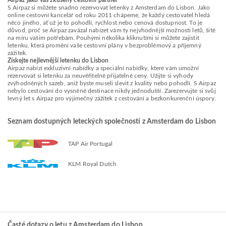
Airpaz jako váš zkušený cestovní partner
S Airpaz si můžete snadno rezervovat letenky z Amsterdam do Lisbon. Jako
online cestovní kancelář od roku 2011 chápeme, že každý cestovatel hledá
něco jiného, ať už je to pohodlí, rychlost nebo cenová dostupnost. To je
důvod, proč se Airpaz zavázal nabízet vám ty nejvhodnější možnosti letů, šité
na míru vašim potřebám. Pouhými několika kliknutími si můžete zajistit
letenku, která promění vaše cestovní plány v bezproblémový a příjemný
zážitek.
Získejte nejlevnější letenku do Lisbon
Airpaz nabízí exkluzivní nabídky a speciální nabídky, které vám umožní
rezervovat si letenku za neuvěřitelně přijatelné ceny. Užijte si výhody
zvýhodněných sazeb, aniž byste museli slevit z kvality nebo pohodlí. S Airpaz
nebylo cestování do vysněné destinace nikdy jednodušší. Zarezervujte si svůj
levný let s Airpaz pro výjimečný zážitek z cestování a bezkonkurenční úspory.
Seznam dostupných leteckých společností z Amsterdam do Lisbon
TAP Air Portugal
KLM Royal Dutch
Časté dotazy o letu z Amsterdam do Lisbon