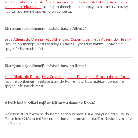
Letiště Kodaň na Letiště Řím Fiumicino
,
let z Letiště Stockholm Arlanda na
Letiště Řím Fiumicino
jsou nejoblíbenější letištní trasy do Rome. Tyto trasy
nabízejí pohodlné spojení pro vaši cestu.
Které jsou nejoblíbenější městské trasy z Athens?
let z Athens do Vienna
,
let z Athens do Copenhagen
,
let z Athens do Helsinki
jsou nejoblíbenější městské trasy z Athens. Tyto trasy nabízejí pohodlné
spojení z hlavních měst.
Které jsou nejoblíbenější městské trasy do Rome?
let z Dhaka do Rome
,
let z Copenhagen do Rome
,
let z Stockholm do Rome
jsou nejoblíbenější městské trasy do Rome. Tyto trasy nabízejí pohodlné
spojení z hlavních měst.
V kolik hodin odlétá nejčasnější let z Athens do Rome?
Nejčasnější let z Athens do Rome se společností ITA Airways odlétá v 06:05.
Tento letový řád si můžete prohlédnout a porovnat s dalšími dostupnými lety
na Airpaz.