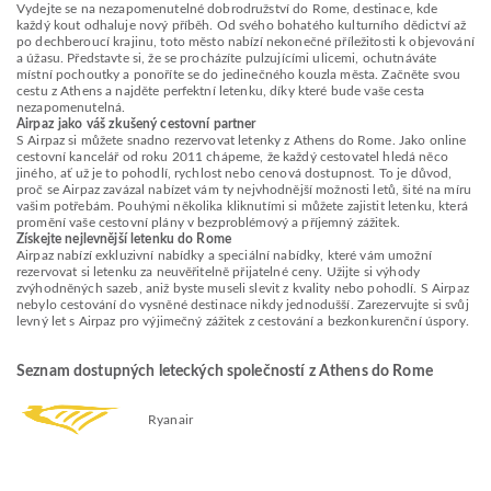
Vydejte se na nezapomenutelné dobrodružství do Rome, destinace, kde
každý kout odhaluje nový příběh. Od svého bohatého kulturního dědictví až
po dechberoucí krajinu, toto město nabízí nekonečné příležitosti k objevování
a úžasu. Představte si, že se procházíte pulzujícími ulicemi, ochutnáváte
místní pochoutky a ponoříte se do jedinečného kouzla města. Začněte svou
cestu z Athens a najděte perfektní letenku, díky které bude vaše cesta
nezapomenutelná.
Airpaz jako váš zkušený cestovní partner
S Airpaz si můžete snadno rezervovat letenky z Athens do Rome. Jako online
cestovní kancelář od roku 2011 chápeme, že každý cestovatel hledá něco
jiného, ať už je to pohodlí, rychlost nebo cenová dostupnost. To je důvod,
proč se Airpaz zavázal nabízet vám ty nejvhodnější možnosti letů, šité na míru
vašim potřebám. Pouhými několika kliknutími si můžete zajistit letenku, která
promění vaše cestovní plány v bezproblémový a příjemný zážitek.
Získejte nejlevnější letenku do Rome
Airpaz nabízí exkluzivní nabídky a speciální nabídky, které vám umožní
rezervovat si letenku za neuvěřitelně přijatelné ceny. Užijte si výhody
zvýhodněných sazeb, aniž byste museli slevit z kvality nebo pohodlí. S Airpaz
nebylo cestování do vysněné destinace nikdy jednodušší. Zarezervujte si svůj
levný let s Airpaz pro výjimečný zážitek z cestování a bezkonkurenční úspory.
Seznam dostupných leteckých společností z Athens do Rome
Ryanair