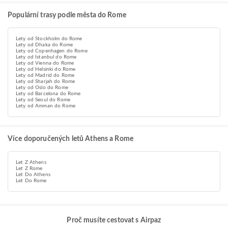
Populární trasy podle města do Rome
Lety od Stockholm do Rome
Lety od Dhaka do Rome
Lety od Copenhagen do Rome
Lety od Istanbul do Rome
Lety od Vienna do Rome
Lety od Helsinki do Rome
Lety od Madrid do Rome
Lety od Sharjah do Rome
Lety od Oslo do Rome
Lety od Barcelona do Rome
Lety od Seoul do Rome
Lety od Amman do Rome
Více doporučených letů Athens a Rome
Let Z Athens
Let Z Rome
Let Do Athens
Let Do Rome
Proč musíte cestovat s Airpaz