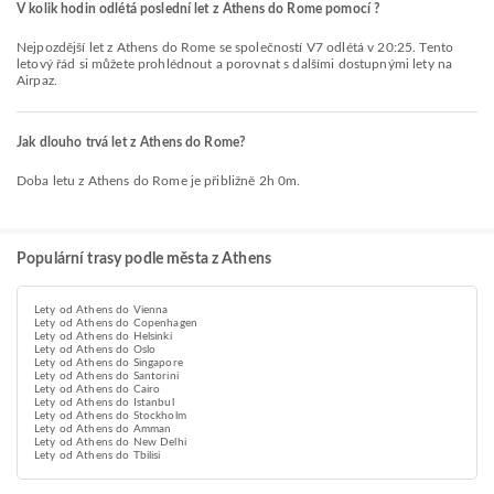
V kolik hodin odlétá poslední let z Athens do Rome pomocí ?
Nejpozdější let z Athens do Rome se společností V7 odlétá v 20:25. Tento
letový řád si můžete prohlédnout a porovnat s dalšími dostupnými lety na
Airpaz.
Jak dlouho trvá let z Athens do Rome?
Doba letu z Athens do Rome je přibližně 2h 0m.
Populární trasy podle města z Athens
Lety od Athens do Vienna
Lety od Athens do Copenhagen
Lety od Athens do Helsinki
Lety od Athens do Oslo
Lety od Athens do Singapore
Lety od Athens do Santorini
Lety od Athens do Cairo
Lety od Athens do Istanbul
Lety od Athens do Stockholm
Lety od Athens do Amman
Lety od Athens do New Delhi
Lety od Athens do Tbilisi