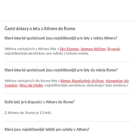
Časté dotazy o letu z Athens do Rome
Které letecké společnosti jsou nejoblíbenější pro lety z města Athens?
Většina cestujících z Athens létá s
Sky Express
,
Aegean Airlines
,
Ryanair
,
nejoblíbenější aerolinkou pro odlety z tohoto města.
Které letecké společnosti jsou nejoblíbenější pro lety do města Rome?
Většina cestujících do Rome létá s
Biman Bangladesh Airlines
,
Norwegian Air
Sweden
,
Wizz Air Malta
, nejoblíbenější aerolinkou obsluhující tuto destinaci.
Kolik letů je k dispozici z Athens do Rome?
Z Athens do Rome je 13 letů.
Která jsou nejoblíbenější letiště pro odlety v Athens?