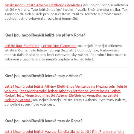
Mezinárodní letiště Athény Elefthérios Venizélos
jsou nejoblíbenější odletová
letiště v Athens. Tato letiště nabízejí Invalidní vozík, Směnárenská služba, Taxi
a mnoho dalších služeb pro lepší cestovní zážitek. Můžete si prohlédnout
podrobnosti o vybavení a rozložení terminálů.
Která jsou nejoblíbenější letiště pro přílet v Rome?
Letiště Řím Fiumicino
,
Letiště Řím Ciampino
jsou nejoblíbenější příletová
letiště v Rome. Tato letiště nabízejí Bezcletný obchod, Taxi, Parkoviště a
mnoho dalších služeb pro lepší cestovatelský zážitek. Podrobné informace o
vybavení a uspořádání terminálů najdete u těchto letišť.
Které jsou nejoblíbenější letecké trasy z Athens?
let z Mezinárodní letiště Athény Elefthérios Venizélos na Mezinárodní letiště
ve Vídni
,
let z Mezinárodní letiště Athény Elefthérios Venizélos na Letiště
Kodaň
,
let z Mezinárodní letiště Athény Elefthérios Venizélos na Letiště
Helsinky-Vantaa
jsou nejoblíbenější letištní trasy z Athens. Tyto trasy nabízejí
pohodlné spojení pro vaši cestu.
Které jsou nejoblíbenější letecké trasy do Rome?
let z Mezinárodní letiště Hazrata Šáhdžalála na Letiště Řím Fiumicino
,
let z