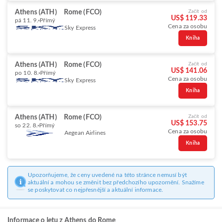
Athens (ATH)
Rome (FCO)
Začít od
US$ 119.33
pá 11. 9.
Přímý
Cena za osobu
Sky Express
Kniha
Athens (ATH)
Rome (FCO)
Začít od
US$ 141.06
po 10. 8.
Přímý
Cena za osobu
Sky Express
Kniha
Athens (ATH)
Rome (FCO)
Začít od
US$ 153.75
so 22. 8.
Přímý
Cena za osobu
Aegean Airlines
Kniha
Upozorňujeme, že ceny uvedené na této stránce nemusí být
aktuální a mohou se změnit bez předchozího upozornění. Snažíme
se poskytovat co nejpřesnější a aktuální informace.
Informace o letu z Athens do Rome