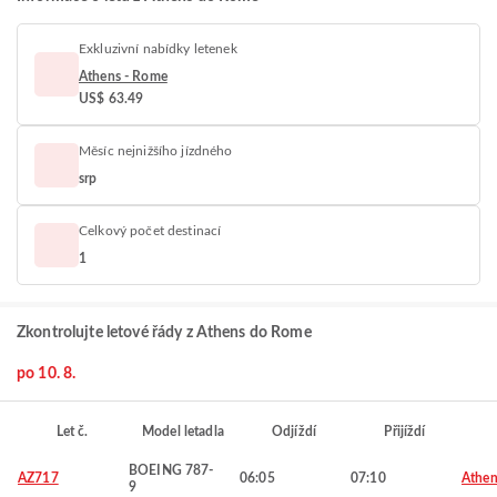
Exkluzivní nabídky letenek
Athens - Rome
US$ 63.49
Měsíc nejnižšího jízdného
srp
Celkový počet destinací
1
Zkontrolujte letové řády z Athens do Rome
po 10. 8.
Let č.
Model letadla
Odjíždí
Přijíždí
BOEING 787-
AZ717
06:05
07:10
Athen
9