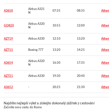
Airbus A321
A3650
07:35
08:35
Athen
N
Airbus A320
GQ820
10:55
12:00
Athen
N
AZ719
Airbus A330
12:10
13:20
Athen
AZ715
Boeing 777
13:20
14:25
Athen
Airbus A320
A3654
16:30
17:35
Athen
N
AZ721
Airbus A330
19:30
20:40
Athen
A3652
-
20:25
21:30
Athen
Najděte nejlepší výlet a získejte dokonalý zážitek z cestování
Začněte svou cestu do Rome