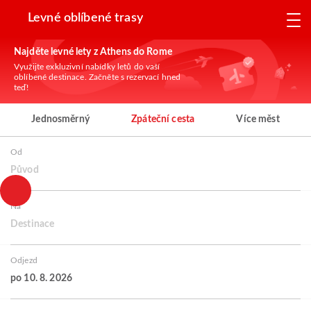
Levné oblíbené trasy
Najděte levné lety z Athens do Rome
Využijte exkluzivní nabídky letů do vaší
oblíbené destinace. Začněte s rezervací hned
teď!
Jednosměrný
Zpáteční cesta
Více měst
Od
Původ
Na
Destinace
Odjezd
po 10. 8. 2026