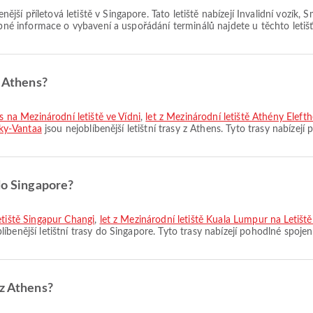
enější příletová letiště v Singapore. Tato letiště nabízejí Invalidní voz
obné informace o vybavení a uspořádání terminálů najdete u těchto letišť
z Athens?
os na Mezinárodní letiště ve Vídni
,
let z Mezinárodní letiště Athény Elefth
nky-Vantaa
jsou nejoblíbenější letištní trasy z Athens. Tyto trasy nabízejí
do Singapore?
etiště Singapur Changi
,
let z Mezinárodní letiště Kuala Lumpur na Letišt
líbenější letištní trasy do Singapore. Tyto trasy nabízejí pohodlné spojen
 z Athens?