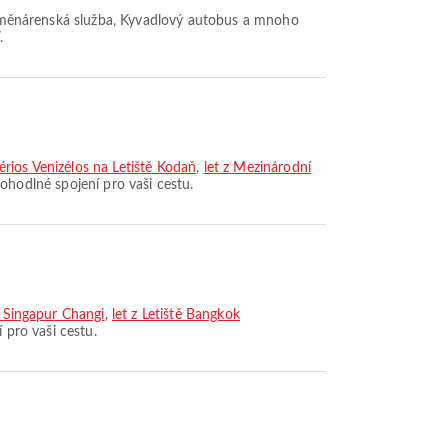
ík, Směnárenská služba, Kyvadlový autobus a mnoho
.
érios Venizélos na Letiště Kodaň
,
let z Mezinárodní
 pohodlné spojení pro vaši cestu.
ě Singapur Changi
,
let z Letiště Bangkok
í pro vaši cestu.