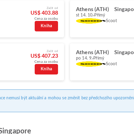
Začít od
Athens (ATH)
Singapo
US$ 403.88
st 14. 10.
Přímý
Cena za osobu
Scoot
Kniha
Začít od
Athens (ATH)
Singapo
US$ 407.23
po 14. 9.
Přímý
Cena za osobu
Scoot
Kniha
nce nemusí být aktuální a mohou se změnit bez předchozího upozornění
 Singapore