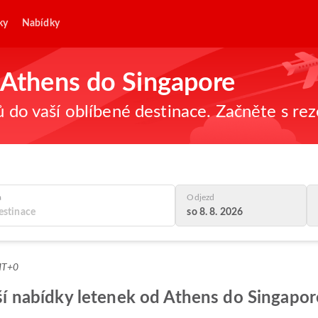
ky
Nabídky
z Athens do Singapore
ů do vaší oblíbené destinace. Začněte s re
a
Odjezd
so 8. 8. 2026
MT+0
epší nabídky letenek od Athens do Singapor