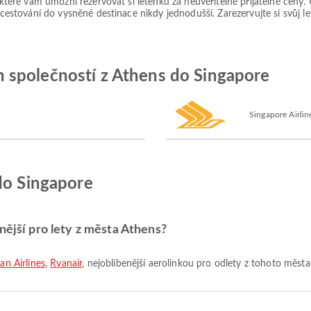
, které vám umožní rezervovat si letenku za neuvěřitelně přijatelné ceny
 cestování do vysněné destinace nikdy jednodušší. Zarezervujte si svůj le
 společností z Athens do Singapore
Singapore Airlin
do Singapore
nější pro lety z města Athens?
an Airlines
,
Ryanair
, nejoblíbenější aerolinkou pro odlety z tohoto města