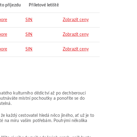
to příjezdu
Příletové letiště
pore
SIN
Zobrazit ceny
pore
SIN
Zobrazit ceny
pore
SIN
Zobrazit ceny
atého kulturního dědictví až po dechberoucí
ochutnáváte místní pochoutky a ponoříte se do
telná.
e každý cestovatel hledá něco jiného, ať už je to
šité na míru vašim potřebám. Pouhými několika