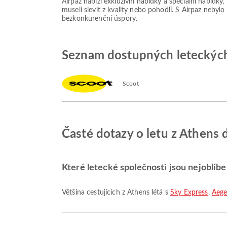
Airpaz nabízí exkluzivní nabídky a speciální nabídky
museli slevit z kvality nebo pohodlí. S Airpaz nebylo
bezkonkurenční úspory.
Seznam dostupných leteckých
Scoot
Časté dotazy o letu z Athens 
Které letecké společnosti jsou nejoblíbe
Většina cestujících z Athens létá s
Sky Express
,
Aege