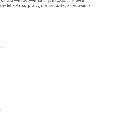
. Užijte si výhody zvýhodněných sazeb, aniž byste
vný let s Airpaz pro výjimečný zážitek z cestování a
es
.