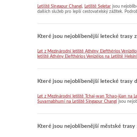
Letiště Singapur Changi
,
Letiště Seletar
jsou nejoblíb
dalších služeb pro lepší cestovatelský zážitek. Podr
Které jsou nejoblíbenější letecké trasy 
let z Mezinárodní letiště Athény Elefthérios Venizél
letiště Athény Elefthérios Venizélos na Letiště Helsi
Které jsou nejoblíbenější letecké trasy 
let z Mezinárodní letiště Tchaj-wan Tchao-jüan na L
Suvarnabhumi na Letiště Singapur Changi
jsou nejob
Které jsou nejoblíbenější městské trasy