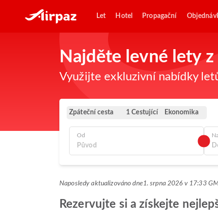
Let
Hotel
Propagační
Objednáv
Najděte levné lety 
Využijte exkluzivní nabídky let
Zpáteční cesta
Ekonomika
1 Cestující
Od
N
Naposledy aktualizováno dne
1. srpna 2026 v 17:33 G
Rezervujte si a získejte nejl