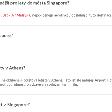
enější pro lety do města Singapore?
a
,
Batik Air Malaysia
, nejoblíbenější aerolinkou obsluhující tuto destinaci.
gapore?
ety v Athens?
 nejoblíbenější odletová letiště v Athens. Tato letiště nabízejí Airport 
nout podrobnosti o vybavení a rozložení terminálů.
let v Singapore?