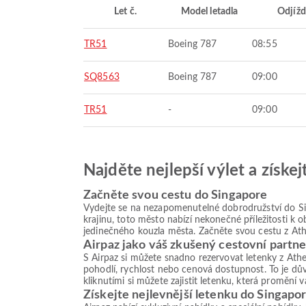
Let č.
Model letadla
Odjížd
TR51
Boeing 787
08:55
SQ8563
Boeing 787
09:00
TR51
-
09:00
Najděte nejlepší výlet a získe
Začněte svou cestu do Singapore
Vydejte se na nezapomenutelné dobrodružství do Si
krajinu, toto město nabízí nekonečné příležitosti k 
jedinečného kouzla města. Začněte svou cestu z Ath
Airpaz jako váš zkušený cestovní partne
S Airpaz si můžete snadno rezervovat letenky z Athe
pohodlí, rychlost nebo cenová dostupnost. To je dův
kliknutími si můžete zajistit letenku, která promění
Získejte nejlevnější letenku do Singapo