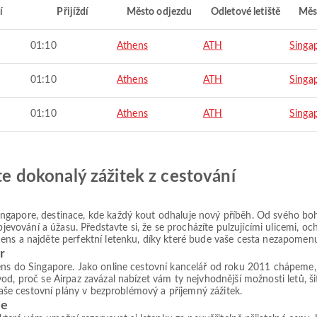
í
Přijíždí
Město odjezdu
Odletové letiště
Měs
01:10
Athens
ATH
Singa
01:10
Athens
ATH
Singa
01:10
Athens
ATH
Singa
jte dokonalý zážitek z cestování
ngapore, destinace, kde každý kout odhaluje nový příběh. Od svého boh
objevování a úžasu. Představte si, že se procházíte pulzujícími ulicemi, 
ens a najděte perfektní letenku, díky které bude vaše cesta nezapomenu
r
ns do Singapore. Jako online cestovní kancelář od roku 2011 chápeme, ž
od, proč se Airpaz zavázal nabízet vám ty nejvhodnější možnosti letů, 
 vaše cestovní plány v bezproblémový a příjemný zážitek.
re