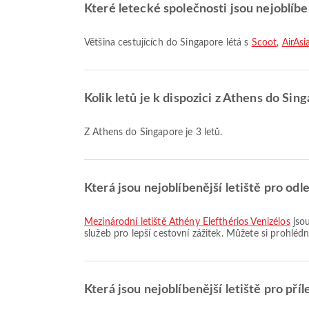
Které letecké společnosti jsou nejoblíb
Většina cestujících do Singapore létá s
Scoot
,
AirAsi
Kolik letů je k dispozici z Athens do Sin
Z Athens do Singapore je 3 letů.
Která jsou nejoblíbenější letiště pro odl
Mezinárodní letiště Athény Elefthérios Venizélos
jsou
služeb pro lepší cestovní zážitek. Můžete si prohléd
Která jsou nejoblíbenější letiště pro pří