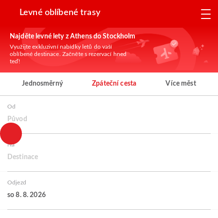
Levné oblíbené trasy
Najděte levné lety z Athens do Stockholm
Využijte exkluzivní nabídky letů do vaší
oblíbené destinace. Začněte s rezervací hned
teď!
Jednosměrný
Zpáteční cesta
Více měst
Od
Původ
Na
Destinace
Odjezd
so 8. 8. 2026