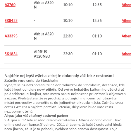
Airbus A320
A3760
10:10
12:55
Athen
N
SK8423
-
10:10
12:55
Athen
Airbus A320
A33395
22:30
01:10
Athen
N
AIRBUS
SK1834
22:30
01:10
Athen
A320NEO
Najděte nejlepší výlet a získejte dokonalý zážitek z cestování
Začněte svou cestu do Stockholm
Vydejte se na nezapomenutelné dobrodružství do Stockholm, destinace, kde
každý kout odhaluje nový příběh. Od svého bohatého kulturního dědictví až
po dechberoucí krajinu, toto město nabízí nekonečné příležitosti k objevování
a úžasu. Představte si, že se procházíte pulzujícími ulicemi, ochutnáváte
místní pochoutky a ponoříte se do jedinečného kouzla města. Začněte svou
cestu z Athens a najděte perfektní letenku, díky které bude vaše cesta
nezapomenutelná.
Airpaz jako váš zkušený cestovní partner
S Airpaz si můžete snadno rezervovat letenky z Athens do Stockholm. Jako
online cestovní kancelář od roku 2011 chápeme, že každý cestovatel hledá
něco jiného, ať už je to pohodlí, rychlost nebo cenová dostupnost. To je