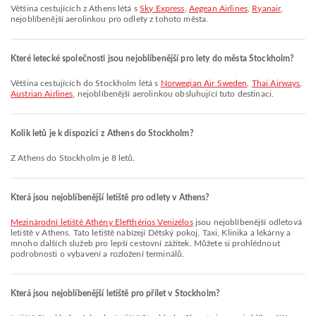
Většina cestujících z Athens létá s
Sky Express
,
Aegean Airlines
,
Ryanair
,
nejoblíbenější aerolinkou pro odlety z tohoto města.
Které letecké společnosti jsou nejoblíbenější pro lety do města Stockholm?
Většina cestujících do Stockholm létá s
Norwegian Air Sweden
,
Thai Airways
,
Austrian Airlines
, nejoblíbenější aerolinkou obsluhující tuto destinaci.
Kolik letů je k dispozici z Athens do Stockholm?
Z Athens do Stockholm je 8 letů.
Která jsou nejoblíbenější letiště pro odlety v Athens?
Mezinárodní letiště Athény Elefthérios Venizélos
jsou nejoblíbenější odletová
letiště v Athens. Tato letiště nabízejí Dětský pokoj, Taxi, Klinika a lékárny a
mnoho dalších služeb pro lepší cestovní zážitek. Můžete si prohlédnout
podrobnosti o vybavení a rozložení terminálů.
Která jsou nejoblíbenější letiště pro přílet v Stockholm?