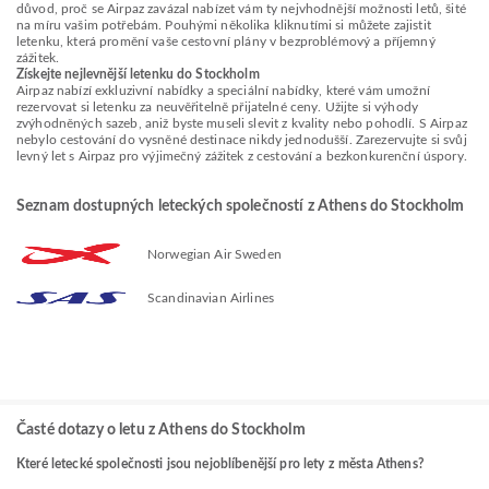
důvod, proč se Airpaz zavázal nabízet vám ty nejvhodnější možnosti letů, šité
na míru vašim potřebám. Pouhými několika kliknutími si můžete zajistit
letenku, která promění vaše cestovní plány v bezproblémový a příjemný
zážitek.
Získejte nejlevnější letenku do Stockholm
Airpaz nabízí exkluzivní nabídky a speciální nabídky, které vám umožní
rezervovat si letenku za neuvěřitelně přijatelné ceny. Užijte si výhody
zvýhodněných sazeb, aniž byste museli slevit z kvality nebo pohodlí. S Airpaz
nebylo cestování do vysněné destinace nikdy jednodušší. Zarezervujte si svůj
levný let s Airpaz pro výjimečný zážitek z cestování a bezkonkurenční úspory.
Seznam dostupných leteckých společností z Athens do Stockholm
Norwegian Air Sweden
Scandinavian Airlines
Časté dotazy o letu z Athens do Stockholm
Které letecké společnosti jsou nejoblíbenější pro lety z města Athens?