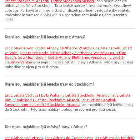
Letiště Stockholm Arlanda
,
Letiště Stockholm Skavsta
jsou nejoblíbenější
příletová letiště v Stockholm. Tato letiště nabízejí Invalidní vozík, Kyvadlový
autobus, Parkoviště a mnoho dalších služeb pro lepší cestovatelský zážitek.
Podrobné informace o vybavení a uspořádání terminálů najdete u těchto
letišť.
Které jsou nejoblíbenější letecké trasy z Athens?
let z Mezinárodní letiště Athény Elefthérios Venizélos na Mezinárodní letiště
ve Vídni
,
let z Mezinárodní letiště Athény Elefthérios Venizélos na Letiště
Kodaň
,
let z Mezinárodní letiště Athény Elefthérios Venizélos na Letiště
Helsinky-Vantaa
jsou nejoblíbenější letištní trasy z Athens. Tyto trasy nabízejí
pohodlné spojení pro vaši cestu.
Které jsou nejoblíbenější letecké trasy do Stockholm?
let z Letiště Václava Havla Praha na Letiště Stockholm Arlanda
,
let z Letiště
Řím Fiumicino na Letiště Stockholm Arlanda
,
let z Letiště Bangkok
Suvarnabhumi na Letiště Stockholm Arlanda
jsou nejoblíbenější letištní trasy
do Stockholm. Tyto trasy nabízejí pohodlné spojení pro vaši cestu.
Které jsou nejoblíbenější městské trasy z Athens?
let z Athens do Vienna
,
let z Athens do Copenhagen
,
let z Athens do Helsinki