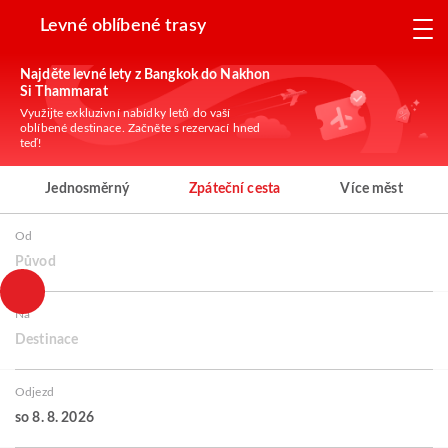
Levné oblíbené trasy
Najděte levné lety z Bangkok do Nakhon
Si Thammarat
Využijte exkluzivní nabídky letů do vaší
oblíbené destinace. Začněte s rezervací hned
teď!
Jednosměrný
Zpáteční cesta
Více měst
Od
Původ
Na
Destinace
Odjezd
so 8. 8. 2026