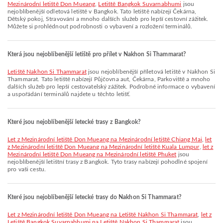
Mezinárodní letiště Don Mueang
,
Letiště Bangkok Suvarnabhumi
jsou
nejoblíbenější odletová letiště v Bangkok. Tato letiště nabízejí Čekárna,
Dětský pokoj, Stravování a mnoho dalších služeb pro lepší cestovní zážitek.
Můžete si prohlédnout podrobnosti o vybavení a rozložení terminálů.
Která jsou nejoblíbenější letiště pro přílet v Nakhon Si Thammarat?
Letiště Nakhon Si Thammarat
jsou nejoblíbenější příletová letiště v Nakhon Si
Thammarat. Tato letiště nabízejí Půjčovna aut, Čekárna, Parkoviště a mnoho
dalších služeb pro lepší cestovatelský zážitek. Podrobné informace o vybavení
a uspořádání terminálů najdete u těchto letišť.
Které jsou nejoblíbenější letecké trasy z Bangkok?
let z Mezinárodní letiště Don Mueang na Mezinárodní letiště Chiang Mai
,
let
z Mezinárodní letiště Don Mueang na Mezinárodní letiště Kuala Lumpur
,
let z
Mezinárodní letiště Don Mueang na Mezinárodní letiště Phuket
jsou
nejoblíbenější letištní trasy z Bangkok. Tyto trasy nabízejí pohodlné spojení
pro vaši cestu.
Které jsou nejoblíbenější letecké trasy do Nakhon Si Thammarat?
let z Mezinárodní letiště Don Mueang na Letiště Nakhon Si Thammarat
,
let z
Letiště Bangkok Suvarnabhumi na Letiště Nakhon Si Thammarat
jsou