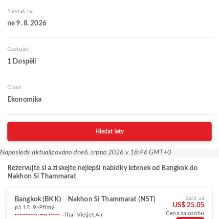
Návrat na
ne 9. 8. 2026
Cestující
1 Dospělí
Class
Ekonomika
Hledat lety
Naposledy aktualizováno dne
6. srpna 2026 v 18:46 GMT+0
Rezervujte si a získejte nejlepší nabídky letenek od Bangkok do
Nakhon Si Thammarat
Bangkok (BKK)
Nakhon Si Thammarat (NST)
Začít od
US$ 25.05
pá 18. 9.
Přímý
Cena za osobu
Thai Vietjet Air