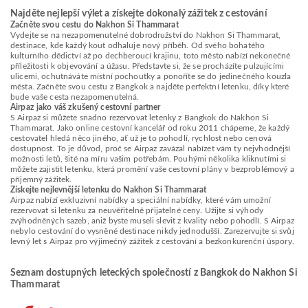
Najděte nejlepší výlet a získejte dokonalý zážitek z cestování
Začněte svou cestu do Nakhon Si Thammarat
Vydejte se na nezapomenutelné dobrodružství do Nakhon Si Thammarat,
destinace, kde každý kout odhaluje nový příběh. Od svého bohatého
kulturního dědictví až po dechberoucí krajinu, toto město nabízí nekonečné
příležitosti k objevování a úžasu. Představte si, že se procházíte pulzujícími
ulicemi, ochutnáváte místní pochoutky a ponoříte se do jedinečného kouzla
města. Začněte svou cestu z Bangkok a najděte perfektní letenku, díky které
bude vaše cesta nezapomenutelná.
Airpaz jako váš zkušený cestovní partner
S Airpaz si můžete snadno rezervovat letenky z Bangkok do Nakhon Si
Thammarat. Jako online cestovní kancelář od roku 2011 chápeme, že každý
cestovatel hledá něco jiného, ať už je to pohodlí, rychlost nebo cenová
dostupnost. To je důvod, proč se Airpaz zavázal nabízet vám ty nejvhodnější
možnosti letů, šité na míru vašim potřebám. Pouhými několika kliknutími si
můžete zajistit letenku, která promění vaše cestovní plány v bezproblémový a
příjemný zážitek.
Získejte nejlevnější letenku do Nakhon Si Thammarat
Airpaz nabízí exkluzivní nabídky a speciální nabídky, které vám umožní
rezervovat si letenku za neuvěřitelně přijatelné ceny. Užijte si výhody
zvýhodněných sazeb, aniž byste museli slevit z kvality nebo pohodlí. S Airpaz
nebylo cestování do vysněné destinace nikdy jednodušší. Zarezervujte si svůj
levný let s Airpaz pro výjimečný zážitek z cestování a bezkonkurenční úspory.
Seznam dostupných leteckých společností z Bangkok do Nakhon Si
Thammarat