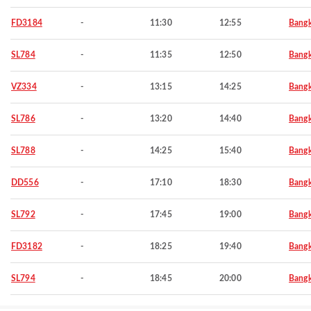
FD3184
-
11:30
12:55
Bang
SL784
-
11:35
12:50
Bang
VZ334
-
13:15
14:25
Bang
SL786
-
13:20
14:40
Bang
SL788
-
14:25
15:40
Bang
DD556
-
17:10
18:30
Bang
SL792
-
17:45
19:00
Bang
FD3182
-
18:25
19:40
Bang
SL794
-
18:45
20:00
Bang