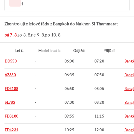
1
Zkontrolujte letové řády z Bangkok do Nakhon Si Thammarat
pá 7. 8.
so 8. 8.
ne 9. 8.
po 10. 8.
Let č.
Model letadla
Odjíždí
Přijíždí
DD550
-
06:00
07:20
Bang
VZ330
-
06:35
07:50
Bang
FD3188
-
06:50
08:05
Bang
SL782
-
07:00
08:20
Bang
FD3180
-
09:55
11:15
Bang
FD4231
-
10:25
12:00
Bang