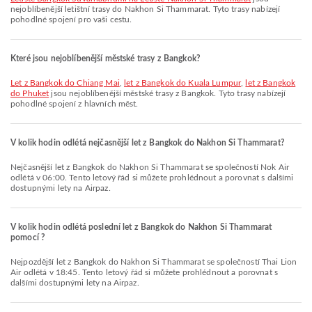
nejoblíbenější letištní trasy do Nakhon Si Thammarat. Tyto trasy nabízejí
pohodlné spojení pro vaši cestu.
Které jsou nejoblíbenější městské trasy z Bangkok?
let z Bangkok do Chiang Mai
,
let z Bangkok do Kuala Lumpur
,
let z Bangkok
do Phuket
jsou nejoblíbenější městské trasy z Bangkok. Tyto trasy nabízejí
pohodlné spojení z hlavních měst.
V kolik hodin odlétá nejčasnější let z Bangkok do Nakhon Si Thammarat?
Nejčasnější let z Bangkok do Nakhon Si Thammarat se společností Nok Air
odlétá v 06:00. Tento letový řád si můžete prohlédnout a porovnat s dalšími
dostupnými lety na Airpaz.
V kolik hodin odlétá poslední let z Bangkok do Nakhon Si Thammarat
pomocí ?
Nejpozdější let z Bangkok do Nakhon Si Thammarat se společností Thai Lion
Air odlétá v 18:45. Tento letový řád si můžete prohlédnout a porovnat s
dalšími dostupnými lety na Airpaz.