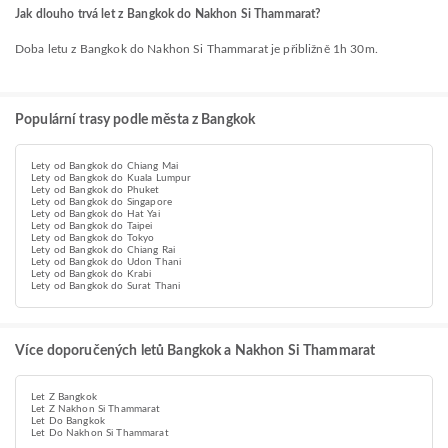
Jak dlouho trvá let z Bangkok do Nakhon Si Thammarat?
Doba letu z Bangkok do Nakhon Si Thammarat je přibližně 1h 30m.
Populární trasy podle města z Bangkok
Lety od Bangkok do Chiang Mai
Lety od Bangkok do Kuala Lumpur
Lety od Bangkok do Phuket
Lety od Bangkok do Singapore
Lety od Bangkok do Hat Yai
Lety od Bangkok do Taipei
Lety od Bangkok do Tokyo
Lety od Bangkok do Chiang Rai
Lety od Bangkok do Udon Thani
Lety od Bangkok do Krabi
Lety od Bangkok do Surat Thani
Více doporučených letů Bangkok a Nakhon Si Thammarat
Let Z Bangkok
Let Z Nakhon Si Thammarat
Let Do Bangkok
Let Do Nakhon Si Thammarat