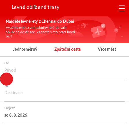
Levné oblíbené trasy
Najděte levné lety z Chennai do Dubai
Využijte exkluzivní nabídky letů do vaší
oblíbené destinace. Začněte s rezervací hned
teď!
Jednosměrný
Zpáteční cesta
Více měst
Od
Původ
Na
Destinace
Odjezd
so 8. 8. 2026