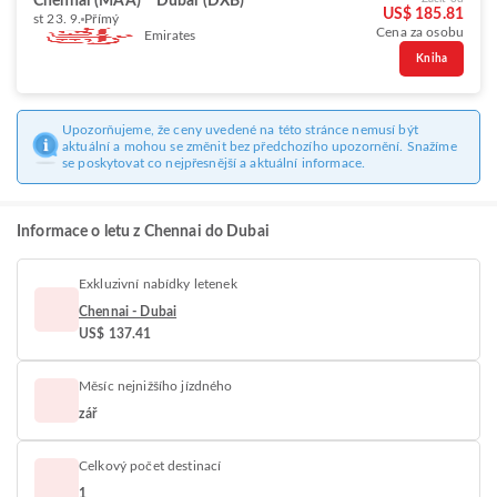
Chennai (MAA)
Dubai (DXB)
US$ 185.81
st 23. 9.
Přímý
Cena za osobu
Emirates
Kniha
Upozorňujeme, že ceny uvedené na této stránce nemusí být
aktuální a mohou se změnit bez předchozího upozornění. Snažíme
se poskytovat co nejpřesnější a aktuální informace.
Informace o letu z Chennai do Dubai
Exkluzivní nabídky letenek
Chennai - Dubai
US$ 137.41
Měsíc nejnižšího jízdného
zář
Celkový počet destinací
1