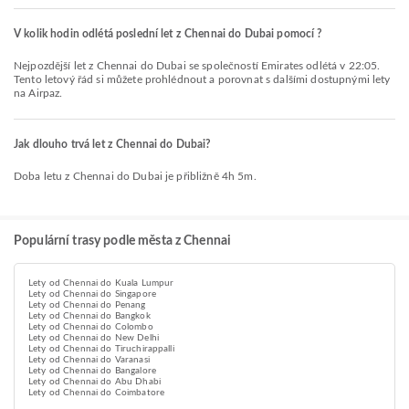
V kolik hodin odlétá poslední let z Chennai do Dubai pomocí ?
Nejpozdější let z Chennai do Dubai se společností Emirates odlétá v 22:05.
Tento letový řád si můžete prohlédnout a porovnat s dalšími dostupnými lety
na Airpaz.
Jak dlouho trvá let z Chennai do Dubai?
Doba letu z Chennai do Dubai je přibližně 4h 5m.
Populární trasy podle města z Chennai
Lety od Chennai do Kuala Lumpur
Lety od Chennai do Singapore
Lety od Chennai do Penang
Lety od Chennai do Bangkok
Lety od Chennai do Colombo
Lety od Chennai do New Delhi
Lety od Chennai do Tiruchirappalli
Lety od Chennai do Varanasi
Lety od Chennai do Bangalore
Lety od Chennai do Abu Dhabi
Lety od Chennai do Coimbatore