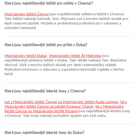
Která jsou nejoblíbenější letiště pro odlety v Chennai?
Mezinárodní letiště Čennaí
jsou nejoblíbenější odletová letiště v Chennai.
Tato letiště nabízejí Salonek, Taxi, Půjčovna aut a mnoho dalších služeb pro
lepší cestovní zážitek. Můžete si prohlédnout podrobnosti o vybavení a
rozložení terminálů.
Která jsou nejoblíbenější letiště pro přílet v Dubai?
Mezinárodní letiště Dubaj
,
Mezinárodní letiště Ál Maktúma
jsou
nejoblíbenější příletová letiště v Dubai. Tato letiště nabízejí Taxi, Bezcletný
obchod, Vlak a mnoho dalších služeb pro lepší cestovatelský zážitek.
Podrobné informace o vybavení a uspořádání terminálů najdete u těchto
letišť.
Které jsou nejoblíbenější letecké trasy z Chennai?
let z Mezinárodní letiště Čennaí na Mezinárodní letiště Kuala Lumpur
,
let z
Mezinárodní letiště Čennaí na Letiště Singapur Changi
,
let z Mezinárodní
letiště Čennaí na Mezinárodní letiště Penang
jsou nejoblíbenější letištní trasy
z Chennai. Tyto trasy nabízejí pohodlné spojení pro vaši cestu.
Které jsou nejoblíbenější letecké trasy do Dubai?