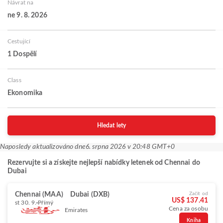
Návrat na
ne 9. 8. 2026
Cestující
1 Dospělí
Class
Ekonomika
Hledat lety
Naposledy aktualizováno dne
6. srpna 2026 v 20:48 GMT+0
Rezervujte si a získejte nejlepší nabídky letenek od Chennai do
Dubai
Chennai (MAA)
Dubai (DXB)
Začít od
US$ 137.41
st 30. 9.
Přímý
Cena za osobu
Emirates
Kniha