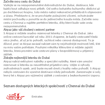
Začněte svou cestu do Dubai
Vydejte se na nezapomenutelné dobrodružství do Dubai, destinace, kde
každý kout odhaluje nový příběh. Od svého bohatého kulturního dědictví až
po dechberoucí krajinu, toto město nabízí nekonečné příležitosti k objevování
a úžasu. Představte si, že se procházíte pulzujícími ulicemi, ochutnáváte
místní pochoutky a ponoříte se do jedinečného kouzla města. Začněte svou
cestu z Chennai a najděte perfektní letenku, díky které bude vaše cesta
nezapomenutelná.
Airpaz jako váš zkušený cestovní partner
S Airpaz si můžete snadno rezervovat letenky z Chennai do Dubai. Jako
online cestovní kancelář od roku 2011 chápeme, že každý cestovatel hledá
něco jiného, ať už je to pohodlí, rychlost nebo cenová dostupnost. To je
důvod, proč se Airpaz zavázal nabízet vám ty nejvhodnější možnosti letů, šité
na míru vašim potřebám. Pouhými několika kliknutími si můžete zajistit
letenku, která promění vaše cestovní plány v bezproblémový a příjemný
zážitek.
Získejte nejlevnější letenku do Dubai
Airpaz nabízí exkluzivní nabídky a speciální nabídky, které vám umožní
rezervovat si letenku za neuvěřitelně přijatelné ceny. Užijte si výhody
zvýhodněných sazeb, aniž byste museli slevit z kvality nebo pohodlí. S Airpaz
nebylo cestování do vysněné destinace nikdy jednodušší. Zarezervujte si svůj
levný let s Airpaz pro výjimečný zážitek z cestování a bezkonkurenční úspory.
Seznam dostupných leteckých společností z Chennai do Dubai
Emirates