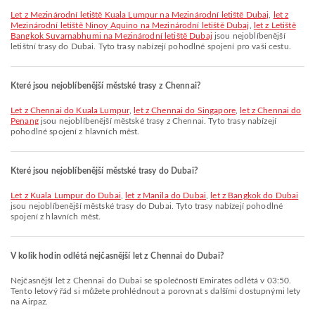
let z Mezinárodní letiště Kuala Lumpur na Mezinárodní letiště Dubaj
,
let z
Mezinárodní letiště Ninoy Aquino na Mezinárodní letiště Dubaj
,
let z Letiště
Bangkok Suvarnabhumi na Mezinárodní letiště Dubaj
jsou nejoblíbenější
letištní trasy do Dubai. Tyto trasy nabízejí pohodlné spojení pro vaši cestu.
Které jsou nejoblíbenější městské trasy z Chennai?
let z Chennai do Kuala Lumpur
,
let z Chennai do Singapore
,
let z Chennai do
Penang
jsou nejoblíbenější městské trasy z Chennai. Tyto trasy nabízejí
pohodlné spojení z hlavních měst.
Které jsou nejoblíbenější městské trasy do Dubai?
let z Kuala Lumpur do Dubai
,
let z Manila do Dubai
,
let z Bangkok do Dubai
jsou nejoblíbenější městské trasy do Dubai. Tyto trasy nabízejí pohodlné
spojení z hlavních měst.
V kolik hodin odlétá nejčasnější let z Chennai do Dubai?
Nejčasnější let z Chennai do Dubai se společností Emirates odlétá v 03:50.
Tento letový řád si můžete prohlédnout a porovnat s dalšími dostupnými lety
na Airpaz.