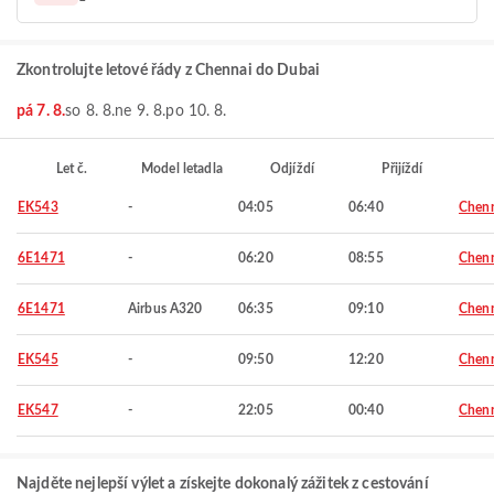
Zkontrolujte letové řády z Chennai do Dubai
pá 7. 8.
so 8. 8.
ne 9. 8.
po 10. 8.
Let č.
Model letadla
Odjíždí
Přijíždí
EK543
-
04:05
06:40
Chen
6E1471
-
06:20
08:55
Chen
6E1471
Airbus A320
06:35
09:10
Chen
EK545
-
09:50
12:20
Chen
EK547
-
22:05
00:40
Chen
Najděte nejlepší výlet a získejte dokonalý zážitek z cestování