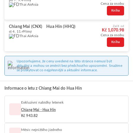
po 7. 9.
Přímý
Cena za osobu
Thai AirAsia
Kniha
Chiang Mai (CNX)
Hua Hin (HHQ)
Začít od
Kč 1,070.98
st 4. 11.
Přímý
Cena za osobu
Thai AirAsia
Kniha
Upozorňujeme, že ceny uvedené na této stránce nemusí být
aktuální a mohou se změnit bez předchozího upozornění. Snažíme
se poskytovat co nejpřesnější a aktuální informace.
Informace o letu z Chiang Mai do Hua Hin
Exkluzivní nabídky letenek
Chiang Mai - Hua Hin
Kč 943.82
Měsíc nejnižšího jízdného