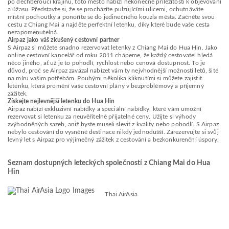
po dechberoucí krajinu, toto město nabízí nekonečné příležitosti k objevování
a úžasu. Představte si, že se procházíte pulzujícími ulicemi, ochutnáváte
místní pochoutky a ponoříte se do jedinečného kouzla města. Začněte svou
cestu z Chiang Mai a najděte perfektní letenku, díky které bude vaše cesta
nezapomenutelná.
Airpaz jako váš zkušený cestovní partner
S Airpaz si můžete snadno rezervovat letenky z Chiang Mai do Hua Hin. Jako
online cestovní kancelář od roku 2011 chápeme, že každý cestovatel hledá
něco jiného, ať už je to pohodlí, rychlost nebo cenová dostupnost. To je
důvod, proč se Airpaz zavázal nabízet vám ty nejvhodnější možnosti letů, šité
na míru vašim potřebám. Pouhými několika kliknutími si můžete zajistit
letenku, která promění vaše cestovní plány v bezproblémový a příjemný
zážitek.
Získejte nejlevnější letenku do Hua Hin
Airpaz nabízí exkluzivní nabídky a speciální nabídky, které vám umožní
rezervovat si letenku za neuvěřitelně přijatelné ceny. Užijte si výhody
zvýhodněných sazeb, aniž byste museli slevit z kvality nebo pohodlí. S Airpaz
nebylo cestování do vysněné destinace nikdy jednodušší. Zarezervujte si svůj
levný let s Airpaz pro výjimečný zážitek z cestování a bezkonkurenční úspory.
Seznam dostupných leteckých společností z Chiang Mai do Hua
Hin
Thai AirAsia