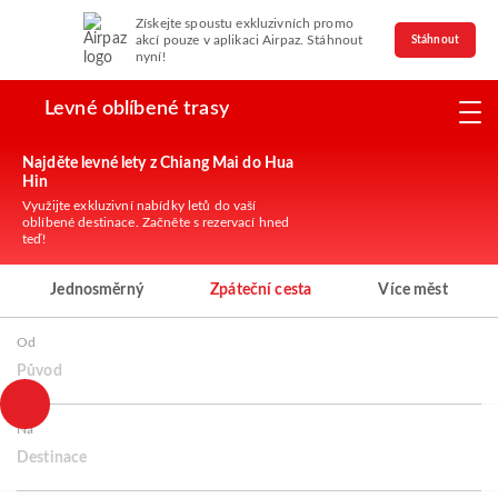
Získejte spoustu exkluzivních promo
akcí pouze v aplikaci Airpaz. Stáhnout
Stáhnout
nyní!
Levné oblíbené trasy
Najděte levné lety z Chiang Mai do Hua
Hin
Využijte exkluzivní nabídky letů do vaší
oblíbené destinace. Začněte s rezervací hned
teď!
Jednosměrný
Zpáteční cesta
Více měst
Od
Původ
Na
Destinace