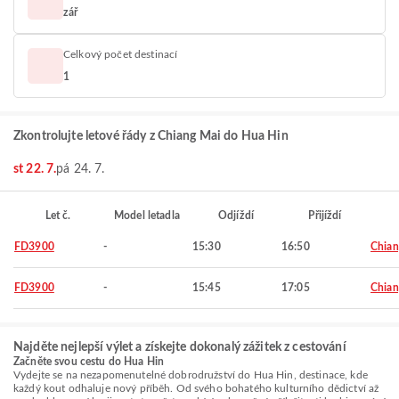
zář
Celkový počet destinací
1
Zkontrolujte letové řády z Chiang Mai do Hua Hin
st 22. 7.
pá 24. 7.
Let č.
Model letadla
Odjíždí
Přijíždí
FD3900
-
15:30
16:50
Chian
FD3900
-
15:45
17:05
Chian
Najděte nejlepší výlet a získejte dokonalý zážitek z cestování
Začněte svou cestu do Hua Hin
Vydejte se na nezapomenutelné dobrodružství do Hua Hin, destinace, kde
každý kout odhaluje nový příběh. Od svého bohatého kulturního dědictví až