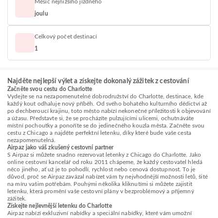
Měsíc nejnižšího jízdného
joulu
Celkový počet destinací
1
Najděte nejlepší výlet a získejte dokonalý zážitek z cestování
Začněte svou cestu do Charlotte
Vydejte se na nezapomenutelné dobrodružství do Charlotte, destinace, kde
každý kout odhaluje nový příběh. Od svého bohatého kulturního dědictví až
po dechberoucí krajinu, toto město nabízí nekonečné příležitosti k objevování
a úžasu. Představte si, že se procházíte pulzujícími ulicemi, ochutnáváte
místní pochoutky a ponoříte se do jedinečného kouzla města. Začněte svou
cestu z Chicago a najděte perfektní letenku, díky které bude vaše cesta
nezapomenutelná.
Airpaz jako váš zkušený cestovní partner
S Airpaz si můžete snadno rezervovat letenky z Chicago do Charlotte. Jako
online cestovní kancelář od roku 2011 chápeme, že každý cestovatel hledá
něco jiného, ať už je to pohodlí, rychlost nebo cenová dostupnost. To je
důvod, proč se Airpaz zavázal nabízet vám ty nejvhodnější možnosti letů, šité
na míru vašim potřebám. Pouhými několika kliknutími si můžete zajistit
letenku, která promění vaše cestovní plány v bezproblémový a příjemný
zážitek.
Získejte nejlevnější letenku do Charlotte
Airpaz nabízí exkluzivní nabídky a speciální nabídky, které vám umožní