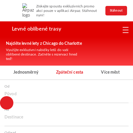
Získejte spoustu exkluzivních promo
akcí pouze v aplikaci Airpaz. Stáhnout
Stáhnout
nyní!
Levné oblíbené trasy
Najděte levné lety z Chicago do Charlotte
Využijte exkluzivní nabídky letů do vaší
oblíbené destinace. Začněte s rezervací hned
teď!
Jednosměrný
Zpáteční cesta
Více měst
Od
Původ
Na
Destinace
Odjezd