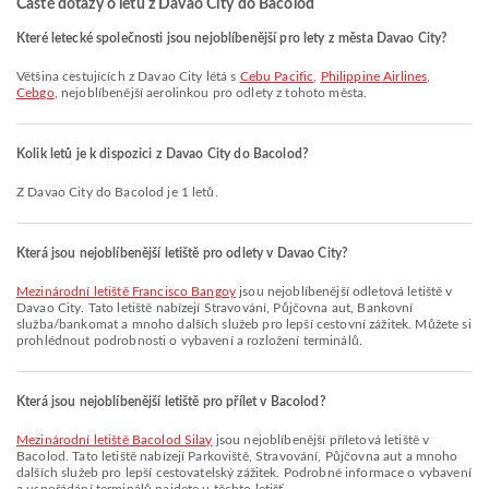
Časté dotazy o letu z Davao City do Bacolod
Které letecké společnosti jsou nejoblíbenější pro lety z města Davao City?
Většina cestujících z Davao City létá s
Cebu Pacific
,
Philippine Airlines
,
Cebgo
, nejoblíbenější aerolinkou pro odlety z tohoto města.
Kolik letů je k dispozici z Davao City do Bacolod?
Z Davao City do Bacolod je 1 letů.
Která jsou nejoblíbenější letiště pro odlety v Davao City?
Mezinárodní letiště Francisco Bangoy
jsou nejoblíbenější odletová letiště v
Davao City. Tato letiště nabízejí Stravování, Půjčovna aut, Bankovní
služba/bankomat a mnoho dalších služeb pro lepší cestovní zážitek. Můžete si
prohlédnout podrobnosti o vybavení a rozložení terminálů.
Která jsou nejoblíbenější letiště pro přílet v Bacolod?
Mezinárodní letiště Bacolod Silay
jsou nejoblíbenější příletová letiště v
Bacolod. Tato letiště nabízejí Parkoviště, Stravování, Půjčovna aut a mnoho
dalších služeb pro lepší cestovatelský zážitek. Podrobné informace o vybavení