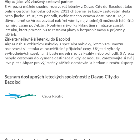
Airpaz jako váš zkušený cestovní partner
S Airpaz si můžete snadno rezervovat letenky z Davao City do Bacolod. Jako
online cestovní kancelář od roku 2011 chápeme, že každý cestovatel hledá
něco jiného, ať už je to pohodlí, rychlost nebo cenová dostupnost. To je
důvod, proč se Airpaz zavázal nabízet vám ty nejvhodnější možnosti letů, šité
na míru vašim potřebám. Pouhými několika kliknutími si můžete zajistit
letenku, která promění vaše cestovní plány v bezproblémový a příjemný
zážitek.
Získejte nejlevnější letenku do Bacolod
Airpaz nabízí exkluzivní nabídky a speciální nabídky, které vám umožní
rezervovat si letenku za neuvěřitelně přijatelné ceny. Užijte si výhody
zvýhodněných sazeb, aniž byste museli slevit z kvality nebo pohodlí. S Airpaz
nebylo cestování do vysněné destinace nikdy jednodušší. Zarezervujte si svůj
levný let s Airpaz pro výjimečný zážitek z cestování a bezkonkurenční úspory.
Seznam dostupných leteckých společností z Davao City do
Bacolod
Cebu Pacific