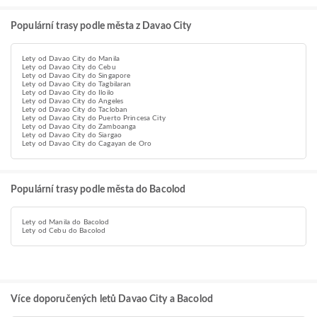
Populární trasy podle města z Davao City
Lety od Davao City do Manila
Lety od Davao City do Cebu
Lety od Davao City do Singapore
Lety od Davao City do Tagbilaran
Lety od Davao City do Iloilo
Lety od Davao City do Angeles
Lety od Davao City do Tacloban
Lety od Davao City do Puerto Princesa City
Lety od Davao City do Zamboanga
Lety od Davao City do Siargao
Lety od Davao City do Cagayan de Oro
Populární trasy podle města do Bacolod
Lety od Manila do Bacolod
Lety od Cebu do Bacolod
Více doporučených letů Davao City a Bacolod