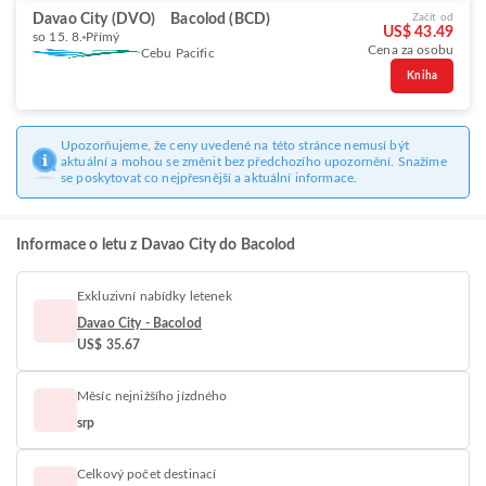
Davao City (DVO)
Bacolod (BCD)
Začít od
US$ 43.49
so 15. 8.
Přímý
Cena za osobu
Cebu Pacific
Kniha
Upozorňujeme, že ceny uvedené na této stránce nemusí být
aktuální a mohou se změnit bez předchozího upozornění. Snažíme
se poskytovat co nejpřesnější a aktuální informace.
Informace o letu z Davao City do Bacolod
Exkluzivní nabídky letenek
Davao City - Bacolod
US$ 35.67
Měsíc nejnižšího jízdného
srp
Celkový počet destinací