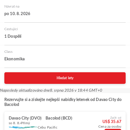
Návrat na
po 10. 8. 2026
Cestující
1 Dospělí
Class
Ekonomika
Hledat lety
Naposledy aktualizováno dne
8. srpna 2026 v 18:44 GMT+0
Rezervujte si a získejte nejlepší nabídky letenek od Davao City do
Bacolod
Davao City (DVO)
Bacolod (BCD)
Začít od
US$ 35.67
so 8. 8.
Přímý
Cena za osobu
Cebu Pacific