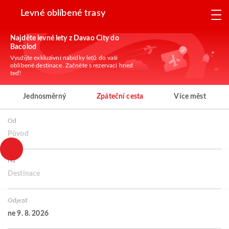
Levné oblíbené trasy
Najděte levné lety z Davao City do
Bacolod
Využijte exkluzivní nabídky letů do vaší
oblíbené destinace. Začněte s rezervací hned
teď!
Jednosměrný
Zpáteční cesta
Více měst
Od
Původ
Na
Destinace
Odjezd
ne 9. 8. 2026