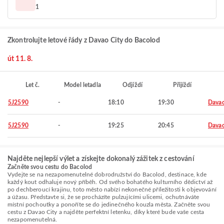
1
Zkontrolujte letové řády z Davao City do Bacolod
út 11. 8.
Let č.
Model letadla
Odjíždí
Přijíždí
5J2590
-
18:10
19:30
Davao
5J2590
-
19:25
20:45
Davao
Najděte nejlepší výlet a získejte dokonalý zážitek z cestování
Začněte svou cestu do Bacolod
Vydejte se na nezapomenutelné dobrodružství do Bacolod, destinace, kde
každý kout odhaluje nový příběh. Od svého bohatého kulturního dědictví až
po dechberoucí krajinu, toto město nabízí nekonečné příležitosti k objevování
a úžasu. Představte si, že se procházíte pulzujícími ulicemi, ochutnáváte
místní pochoutky a ponoříte se do jedinečného kouzla města. Začněte svou
cestu z Davao City a najděte perfektní letenku, díky které bude vaše cesta
nezapomenutelná.