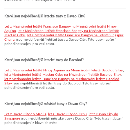
a uspořádání terminálů najdete u těchto letišť.
Které jsou nejoblíbenější letecké trasy z Davao City?
let z Mezinárodní letiště Francisco Bangoy na Mezinárodní letiště Ninoy
Aquino
,
let z Mezinárodní letiště Francisco Bangoy na Mezinárodní letiště
Mactan Cebu
,
let z Mezinárodní letiště Francisco Bangoy na Letiště Singapur
Changi
jsou nejoblíbenější letištní trasy z Davao City. Tyto trasy nabízejí
pohodlné spojení pro vaši cestu.
Které jsou nejoblíbenější letecké trasy do Bacolod?
let z Mezinárodní letiště Ninoy Aquino na Mezinárodní letiště Bacolod Silay
,
let z Mezinárodní letiště Mactan Cebu na Mezinárodní letiště Bacolod Silay
,
let z Mezinárodní letiště Francisco Bangoy na Mezinárodní letiště Bacolod
Silay
jsou nejoblíbenější letištní trasy do Bacolod. Tyto trasy nabízejí
pohodlné spojení pro vaši cestu.
Které jsou nejoblíbenější městské trasy z Davao City?
let z Davao City do Manila
,
let z Davao City do Cebu
,
let z Davao City do
Singapore
jsou nejoblíbenější městské trasy z Davao City. Tyto trasy nabízejí
pohodlné spojení z hlavních měst.