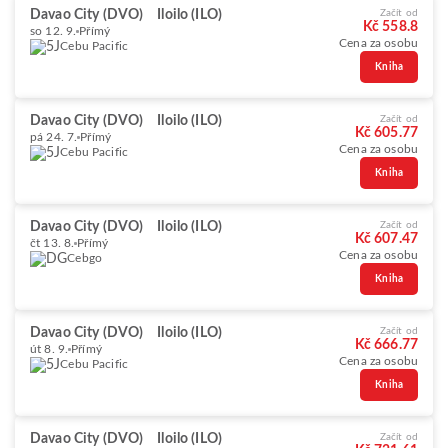
Davao City (DVO)
Iloilo (ILO)
Začít od
Kč 558.8
so 12. 9.
Přímý
Cena za osobu
Cebu Pacific
Kniha
Davao City (DVO)
Iloilo (ILO)
Začít od
Kč 605.77
pá 24. 7.
Přímý
Cena za osobu
Cebu Pacific
Kniha
Davao City (DVO)
Iloilo (ILO)
Začít od
Kč 607.47
čt 13. 8.
Přímý
Cena za osobu
Cebgo
Kniha
Davao City (DVO)
Iloilo (ILO)
Začít od
Kč 666.77
út 8. 9.
Přímý
Cena za osobu
Cebu Pacific
Kniha
Davao City (DVO)
Iloilo (ILO)
Začít od