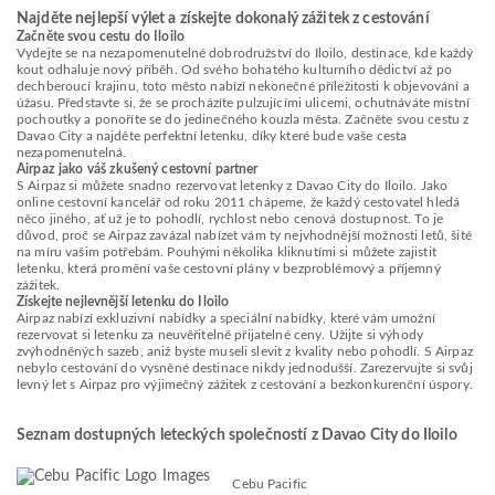
Najděte nejlepší výlet a získejte dokonalý zážitek z cestování
Začněte svou cestu do Iloilo
Vydejte se na nezapomenutelné dobrodružství do Iloilo, destinace, kde každý
kout odhaluje nový příběh. Od svého bohatého kulturního dědictví až po
dechberoucí krajinu, toto město nabízí nekonečné příležitosti k objevování a
úžasu. Představte si, že se procházíte pulzujícími ulicemi, ochutnáváte místní
pochoutky a ponoříte se do jedinečného kouzla města. Začněte svou cestu z
Davao City a najděte perfektní letenku, díky které bude vaše cesta
nezapomenutelná.
Airpaz jako váš zkušený cestovní partner
S Airpaz si můžete snadno rezervovat letenky z Davao City do Iloilo. Jako
online cestovní kancelář od roku 2011 chápeme, že každý cestovatel hledá
něco jiného, ať už je to pohodlí, rychlost nebo cenová dostupnost. To je
důvod, proč se Airpaz zavázal nabízet vám ty nejvhodnější možnosti letů, šité
na míru vašim potřebám. Pouhými několika kliknutími si můžete zajistit
letenku, která promění vaše cestovní plány v bezproblémový a příjemný
zážitek.
Získejte nejlevnější letenku do Iloilo
Airpaz nabízí exkluzivní nabídky a speciální nabídky, které vám umožní
rezervovat si letenku za neuvěřitelně přijatelné ceny. Užijte si výhody
zvýhodněných sazeb, aniž byste museli slevit z kvality nebo pohodlí. S Airpaz
nebylo cestování do vysněné destinace nikdy jednodušší. Zarezervujte si svůj
levný let s Airpaz pro výjimečný zážitek z cestování a bezkonkurenční úspory.
Seznam dostupných leteckých společností z Davao City do Iloilo
Cebu Pacific