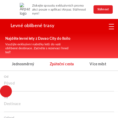
Získejte spoustu exkluzivních promo
akcí pouze v aplikaci Airpaz. Stáhnout
Stáhnout
nyní!
Levné oblíbené trasy
Najděte levné lety z Davao City do Iloilo
Využijte exkluzivní nabídky letů do vaší
oblíbené destinace. Začněte s rezervací hned
teď!
Jednosměrný
Zpáteční cesta
Více měst
Od
Původ
Na
Destinace
Odjezd