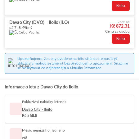
Kniha
Davao City (DVO)
Iloilo (ILO)
Začít od
Kč 872.31
pá 7. 8.
Přímý
Cena za osobu
Cebu Pacific
Kniha
Upozorňujeme, že ceny uvedené na této stránce nemusí být
aktuální a mohou se změnit bez předchozího upozornění. Snažíme
se poskytovat co nejpřesnější a aktuální informace.
Informace o letu z Davao City do Iloilo
Exkluzivní nabídky letenek
Davao City - Iloilo
Kč 558.8
Měsíc nejnižšího jízdného
zář