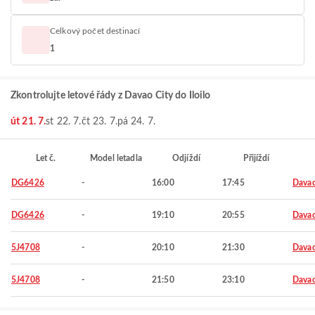
Celkový počet destinací
1
Zkontrolujte letové řády z Davao City do Iloilo
út 21. 7.
st 22. 7.
čt 23. 7.
pá 24. 7.
Let č.
Model letadla
Odjíždí
Přijíždí
DG6426
-
16:00
17:45
Davao
DG6426
-
19:10
20:55
Davao
5J4708
-
20:10
21:30
Davao
5J4708
-
21:50
23:10
Davao