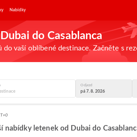
ky
Nabídky
z Dubai do Casablanca
ů do vaší oblíbené destinace. Začněte s re
a
Odjezd
pá 7. 8. 2026
MT+0
epší nabídky letenek od Dubai do Casablan