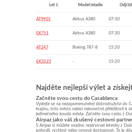
Let č.
Model letadla
Odjížd
AT9901
Airbus A380
07:30
EK751
Airbus A380
07:30
AT247
Boeing 787-8
15:20
EK3523
-
15:20
Najděte nejlepší výlet a získe
Začněte svou cestu do Casablanca
Vydejte se na nezapomenutelné dobrodružství do Ca
krajinu, toto město nabízí nekonečné příležitosti k 
jedinečného kouzla města. Začněte svou cestu z Dub
Airpaz jako váš zkušený cestovní partne
S Airpaz si můžete snadno rezervovat letenky z Duba
pohodlí, rychlost nebo cenová dostupnost. To je dův