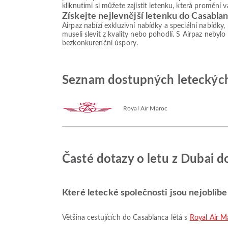
kliknutími si můžete zajistit letenku, která promění
Získejte nejlevnější letenku do Casabla
Airpaz nabízí exkluzivní nabídky a speciální nabídky
museli slevit z kvality nebo pohodlí. S Airpaz nebylo
bezkonkurenční úspory.
Seznam dostupných leteckých
Royal Air Maroc
Časté dotazy o letu z Dubai d
Které letecké společnosti jsou nejoblíb
Většina cestujících do Casablanca létá s
Royal Air M