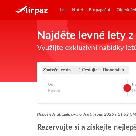
Let
Hotel
Propagační
Objednáv
Najděte levné lety 
Využijte exkluzivní nabídky let
Zpáteční cesta
Ekonomika
1 Cestující
Od
N
Naposledy aktualizováno dne
6. srpna 2026 v 21:52 G
Rezervujte si a získejte nejl