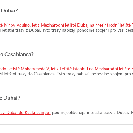
z Dubai?
iště Ninoy Aquino
,
let z Mezinárodní letiště Dubaj na Mezinárodní letiště
 letištní trasy z Dubai. Tyto trasy nabízejí pohodlné spojení pro vaši ces
do Casablanca?
árodní letiště Mohammeda V
,
let z Letiště Istanbul na Mezinárodní letiš
ší letištní trasy do Casablanca. Tyto trasy nabízejí pohodlné spojení pro 
 z Dubai?
et z Dubai do Kuala Lumpur
jsou nejoblíbenější městské trasy z Dubai. T