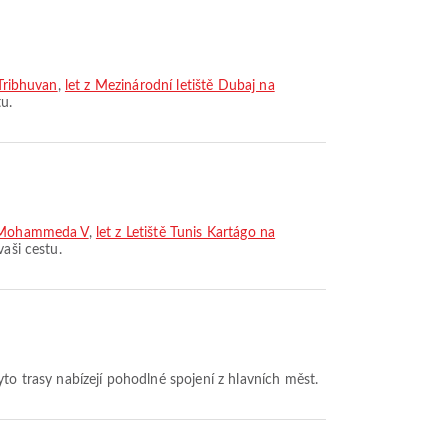
 Tribhuvan
,
let z Mezinárodní letiště Dubaj na
tu.
tě Mohammeda V
,
let z Letiště Tunis Kartágo na
vaši cestu.
yto trasy nabízejí pohodlné spojení z hlavních měst.