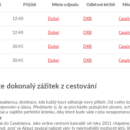
í
Přijíždí
Město odjezdu
Odletové letiště
Měs
12:40
Dubai
DXB
Casab
12:40
Dubai
DXB
Casab
20:45
Dubai
DXB
Casab
20:45
Dubai
DXB
Casab
jte dokonalý zážitek z cestování
sablanca, destinace, kde každý kout odhaluje nový příběh. Od svého b
objevování a úžasu. Představte si, že se procházíte pulzujícími ulicemi, 
ai a najděte perfektní letenku, díky které bude vaše cesta nezapomenut
r
i do Casablanca. Jako online cestovní kancelář od roku 2011 chápeme, ž
od, proč se Airpaz zavázal nabízet vám ty nejvhodnější možnosti letů, 