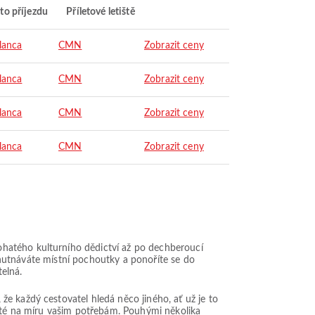
to příjezdu
Příletové letiště
lanca
CMN
Zobrazit ceny
lanca
CMN
Zobrazit ceny
lanca
CMN
Zobrazit ceny
lanca
CMN
Zobrazit ceny
ohatého kulturního dědictví až po dechberoucí
ochutnáváte místní pochoutky a ponoříte se do
elná.
e každý cestovatel hledá něco jiného, ať už je to
šité na míru vašim potřebám. Pouhými několika