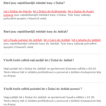
Které jsou nejoblíbenější městské trasy z Dubai?
let z Dubai do Manila
,
let z Dubai do Kathmandu
,
let z Dubai do Kuala
Lumpur
jsou nejoblíbenější městské trasy z Dubai. Tyto trasy nabízejí
pohodlné spojení z hlavních měst.
Které jsou nejoblíbenější městské trasy do Jeddah?
let z Kuala Lumpur do Jeddah
,
let z Cairo do Jeddah
,
let z Jakarta do Jeddah
jsou nejoblíbenější městské trasy do Jeddah. Tyto trasy nabízejí pohodlné
spojení z hlavních měst.
V kolik hodin odlétá nejčasnější let z Dubai do Jeddah?
Nejčasnější let z Dubai do Jeddah se společností Emirates odlétá v 00:10.
Tento letový řád si můžete prohlédnout a porovnat s dalšími dostupnými lety
na Airpaz.
V kolik hodin odlétá poslední let z Dubai do Jeddah pomocí ?
Nejpozdější let z Dubai do Jeddah se společností Saudia odlétá v 23:30.
Tento letový řád si můžete prohlédnout a porovnat s dalšími dostupnými lety
na Airpaz.