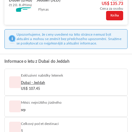
Dubai (DXB)
Jeddah (JED)
US$ 135.73
čt 20. 8.
Přímý
Cena za osobu
Flynas
Kniha
Upozorňujeme, že ceny uvedené na této stránce nemusí být
aktuální a mohou se změnit bez předchozího upozornění. Snažíme
se poskytovat co nejpřesnější a aktuální informace.
Informace o letu z Dubai do Jeddah
Exkluzivní nabídky letenek
Dubai - Jeddah
US$ 107.45
Měsíc nejnižšího jízdného
srp
Celkový počet destinací
1