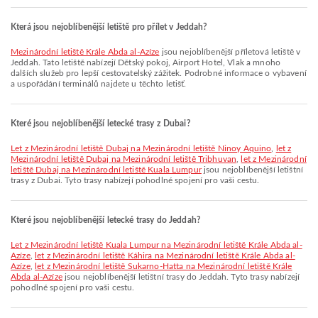
Která jsou nejoblíbenější letiště pro přílet v Jeddah?
Mezinárodní letiště Krále Abda al-Azíze
jsou nejoblíbenější příletová letiště v
Jeddah. Tato letiště nabízejí Dětský pokoj, Airport Hotel, Vlak a mnoho
dalších služeb pro lepší cestovatelský zážitek. Podrobné informace o vybavení
a uspořádání terminálů najdete u těchto letišť.
Které jsou nejoblíbenější letecké trasy z Dubai?
let z Mezinárodní letiště Dubaj na Mezinárodní letiště Ninoy Aquino
,
let z
Mezinárodní letiště Dubaj na Mezinárodní letiště Tribhuvan
,
let z Mezinárodní
letiště Dubaj na Mezinárodní letiště Kuala Lumpur
jsou nejoblíbenější letištní
trasy z Dubai. Tyto trasy nabízejí pohodlné spojení pro vaši cestu.
Které jsou nejoblíbenější letecké trasy do Jeddah?
let z Mezinárodní letiště Kuala Lumpur na Mezinárodní letiště Krále Abda al-
Azíze
,
let z Mezinárodní letiště Káhira na Mezinárodní letiště Krále Abda al-
Azíze
,
let z Mezinárodní letiště Sukarno-Hatta na Mezinárodní letiště Krále
Abda al-Azíze
jsou nejoblíbenější letištní trasy do Jeddah. Tyto trasy nabízejí
pohodlné spojení pro vaši cestu.