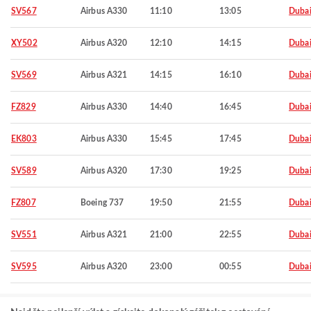
SV567
Airbus A330
11:10
13:05
Duba
XY502
Airbus A320
12:10
14:15
Duba
SV569
Airbus A321
14:15
16:10
Duba
FZ829
Airbus A330
14:40
16:45
Duba
EK803
Airbus A330
15:45
17:45
Duba
SV589
Airbus A320
17:30
19:25
Duba
FZ807
Boeing 737
19:50
21:55
Duba
SV551
Airbus A321
21:00
22:55
Duba
SV595
Airbus A320
23:00
00:55
Duba