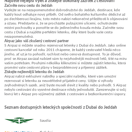
Najděte nejlepší výlet a získejte dokonalý zážitek z cestování
Začněte svou cestu do Jeddah
Vydejte se na nezapomenutelné dobrodružství do Jeddah, destinace, kde
každý kout odhaluje nový příběh. Od svého bohatého kulturního dědictví až
po dechberoucí krajinu, toto město nabízí nekonečné příležitosti k objevování
a úžasu. Představte si, že se procházíte pulzujícími ulicemi, ochutnáváte
místní pochoutky a ponoříte se do jedinečného kouzla města. Začněte svou
cestu z Dubai a najděte perfektní letenku, díky které bude vaše cesta
nezapomenutelná.
Airpaz jako váš zkušený cestovní partner
S Airpaz si můžete snadno rezervovat letenky z Dubai do Jeddah. Jako online
cestovní kancelář od roku 2011 chápeme, že každý cestovatel hledá něco
jiného, ať už je to pohodlí, rychlost nebo cenová dostupnost. To je důvod,
proč se Airpaz zavázal nabízet vám ty nejvhodnější možnosti letů, šité na míru
vašim potřebám. Pouhými několika kliknutími si můžete zajistit letenku, která
promění vaše cestovní plány v bezproblémový a příjemný zážitek.
Získejte nejlevnější letenku do Jeddah
Airpaz nabízí exkluzivní nabídky a speciální nabídky, které vám umožní
rezervovat si letenku za neuvěřitelně přijatelné ceny. Užijte si výhody
zvýhodněných sazeb, aniž byste museli slevit z kvality nebo pohodlí. S Airpaz
nebylo cestování do vysněné destinace nikdy jednodušší. Zarezervujte si svůj
levný let s Airpaz pro výjimečný zážitek z cestování a bezkonkurenční úspory.
Seznam dostupných leteckých společností z Dubai do Jeddah
Saudia