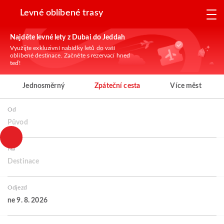
Levné oblíbené trasy
Najděte levné lety z Dubai do Jeddah
Využijte exkluzivní nabídky letů do vaší
oblíbené destinace. Začněte s rezervací hned
teď!
Jednosměrný
Zpáteční cesta
Více měst
Od
Původ
Na
Destinace
Odjezd
ne 9. 8. 2026