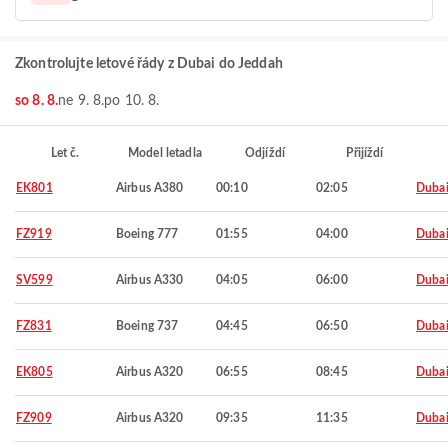
Zkontrolujte letové řády z Dubai do Jeddah
so 8. 8.
ne 9. 8.
po 10. 8.
Let č.
Model letadla
Odjíždí
Přijíždí
EK801
Airbus A380
00:10
02:05
Duba
FZ919
Boeing 777
01:55
04:00
Duba
SV599
Airbus A330
04:05
06:00
Duba
FZ831
Boeing 737
04:45
06:50
Duba
EK805
Airbus A320
06:55
08:45
Duba
FZ909
Airbus A320
09:35
11:35
Duba