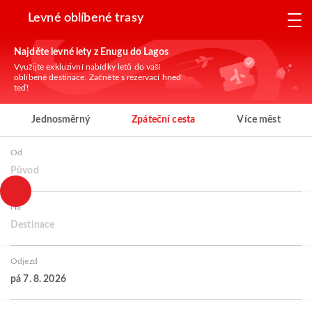
Levné oblíbené trasy
Najděte levné lety z Enugu do Lagos
Využijte exkluzivní nabídky letů do vaší
oblíbené destinace. Začněte s rezervací hned
teď!
Jednosměrný
Zpáteční cesta
Více měst
Od
Původ
Na
Destinace
Odjezd
pá 7. 8. 2026