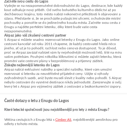
Začněte svou cestu do Lagos
Vydejte se na nezapomenutelné dobrodružství do Lagos, destinace, kde každý
kout odhaluje nový příběh. Od svého bohatého kulturního dědictví až po
dechberoucí krajinu, toto město nabízí nekonečné příležitosti k objevování a
úžasu. Představte si, že se procházíte pulzujícími ulicemi, ochutnáváte místní
pochoutky a ponoříte se do jedinečného kouzla města. Začněte svou cestu z
Enugu a najděte perfektní letenku, díky které bude vaše cesta
nezapomenutelná.
Airpaz jako váš zkušený cestovní partner
S Airpaz si můžete snadno rezervovat letenky z Enugu do Lagos. Jako online
cestovní kancelář od roku 2011 chápeme, že každý cestovatel hledá něco
jiného, ať už je to pohodlí, rychlost nebo cenová dostupnost. To je důvod,
proč se Airpaz zavázal nabízet vám ty nejvhodnější možnosti letů, šité na míru
vašim potřebám. Pouhými několika kliknutími si můžete zajistit letenku, která
promění vaše cestovní plány v bezproblémový a příjemný zážitek.
Získejte nejlevnější letenku do Lagos
Airpaz nabízí exkluzivní nabídky a speciální nabídky, které vám umožní
rezervovat si letenku za neuvěřitelně přijatelné ceny. Užijte si výhody
zvýhodněných sazeb, aniž byste museli slevit z kvality nebo pohodlí. S Airpaz
nebylo cestování do vysněné destinace nikdy jednodušší. Zarezervujte si svůj
levný let s Airpaz pro výjimečný zážitek z cestování a bezkonkurenční úspory.
Časté dotazy o letu z Enugu do Lagos
Které letecké společnosti jsou nejoblíbenější pro lety z města Enugu?
Většina cestujících z Enugu létá s
Cimber AS
, nejoblíbenější aerolinkou pro
odlety z tohoto města.