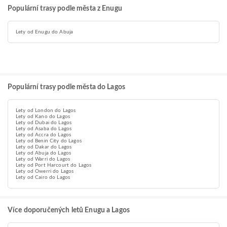
Populární trasy podle města z Enugu
Lety od Enugu do Abuja
Populární trasy podle města do Lagos
Lety od London do Lagos
Lety od Kano do Lagos
Lety od Dubai do Lagos
Lety od Asaba do Lagos
Lety od Accra do Lagos
Lety od Benin City do Lagos
Lety od Dakar do Lagos
Lety od Abuja do Lagos
Lety od Warri do Lagos
Lety od Port Harcourt do Lagos
Lety od Owerri do Lagos
Lety od Cairo do Lagos
Více doporučených letů Enugu a Lagos