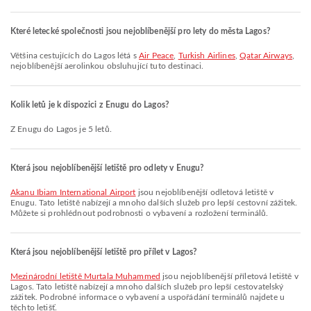
Které letecké společnosti jsou nejoblíbenější pro lety do města Lagos?
Většina cestujících do Lagos létá s
Air Peace
,
Turkish Airlines
,
Qatar Airways
,
nejoblíbenější aerolinkou obsluhující tuto destinaci.
Kolik letů je k dispozici z Enugu do Lagos?
Z Enugu do Lagos je 5 letů.
Která jsou nejoblíbenější letiště pro odlety v Enugu?
Akanu Ibiam International Airport
jsou nejoblíbenější odletová letiště v
Enugu. Tato letiště nabízejí a mnoho dalších služeb pro lepší cestovní zážitek.
Můžete si prohlédnout podrobnosti o vybavení a rozložení terminálů.
Která jsou nejoblíbenější letiště pro přílet v Lagos?
Mezinárodní letiště Murtala Muhammed
jsou nejoblíbenější příletová letiště v
Lagos. Tato letiště nabízejí a mnoho dalších služeb pro lepší cestovatelský
zážitek. Podrobné informace o vybavení a uspořádání terminálů najdete u
těchto letišť.