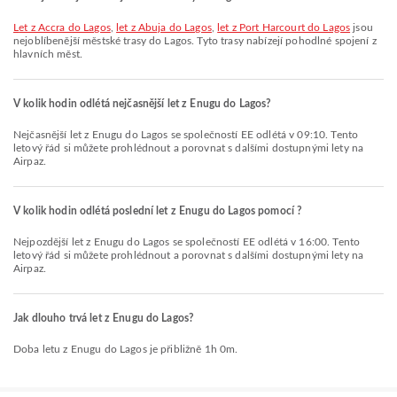
let z Accra do Lagos
,
let z Abuja do Lagos
,
let z Port Harcourt do Lagos
jsou
nejoblíbenější městské trasy do Lagos. Tyto trasy nabízejí pohodlné spojení z
hlavních měst.
V kolik hodin odlétá nejčasnější let z Enugu do Lagos?
Nejčasnější let z Enugu do Lagos se společností EE odlétá v 09:10. Tento
letový řád si můžete prohlédnout a porovnat s dalšími dostupnými lety na
Airpaz.
V kolik hodin odlétá poslední let z Enugu do Lagos pomocí ?
Nejpozdější let z Enugu do Lagos se společností EE odlétá v 16:00. Tento
letový řád si můžete prohlédnout a porovnat s dalšími dostupnými lety na
Airpaz.
Jak dlouho trvá let z Enugu do Lagos?
Doba letu z Enugu do Lagos je přibližně 1h 0m.