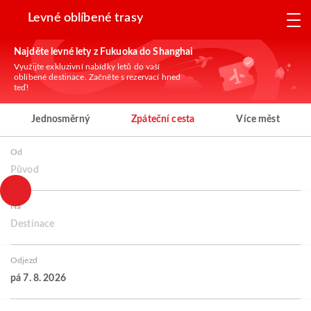
Levné oblíbené trasy
Najděte levné lety z Fukuoka do Shanghai
Využijte exkluzivní nabídky letů do vaší
oblíbené destinace. Začněte s rezervací hned
teď!
Jednosměrný
Zpáteční cesta
Více měst
Od
Původ
Na
Destinace
Odjezd
pá 7. 8. 2026