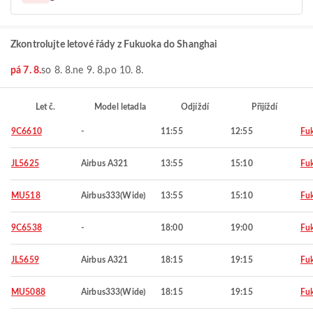
Zkontrolujte letové řády z Fukuoka do Shanghai
pá 7. 8.
so 8. 8.
ne 9. 8.
po 10. 8.
Let č.
Model letadla
Odjíždí
Přijíždí
9C6610
-
11:55
12:55
Fu
JL5625
Airbus A321
13:55
15:10
Fu
MU518
Airbus333(Wide)
13:55
15:10
Fu
9C6538
-
18:00
19:00
Fu
JL5659
Airbus A321
18:15
19:15
Fu
MU5088
Airbus333(Wide)
18:15
19:15
Fu