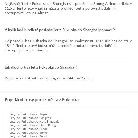
Nejčasnější let z Fukuoka do Shanghai se společností Spring Airlines odlétá v
11:55. Tento letový řád si můžete prohlédnout a porovnat s dalšími
dostupnými lety na Airpaz.
V kolik hodin odlétá poslední let z Fukuoka do Shanghai pomocí ?
Nejpozdější let z Fukuoka do Shanghai se společností Japan Airlines odlétá v
18:15. Tento letový řád si můžete prohlédnout a porovnat s dalšími
dostupnými lety na Airpaz.
Jak dlouho trvá let z Fukuoka do Shanghai?
Doba letu z Fukuoka do Shanghai je přibližně 2h 5m.
Populární trasy podle města z Fukuoka
Lety od Fukuoka do Taipei
Lety od Fukuoka do Bangkok
Lety od Fukuoka do Kota Kinabalu
Lety od Fukuoka do Hong Kong
Lety od Fukuoka do Busan
Lety od Fukuoka do Tokyo
Lety od Fukuoka do Seoul