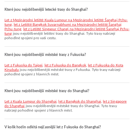
Které jsou nejoblíbenější letecké trasy do Shanghai?
let z Mezinárodní letiště Kuala Lumpur na Mezinárodní letiště Šanghaj Pchu-
tung
,
let z Letiště Bangkok Suvarnabhumi na Mezinárodní letiště Šanghaj
Pchu-tung
,
let z Letiště Singapur Changi na Mezinárodní letiště Šanghaj Pchu-
tung
jsou nejoblíbenější letištní trasy do Shanghai. Tyto trasy nabízejí
pohodlné spojení pro vaši cestu.
Které jsou nejoblíbenější městské trasy z Fukuoka?
let z Fukuoka do Taipei
,
let z Fukuoka do Bangkok
,
let z Fukuoka do Kota
Kinabalu
jsou nejoblíbenější městské trasy z Fukuoka. Tyto trasy nabízejí
pohodlné spojení z hlavních měst.
Které jsou nejoblíbenější městské trasy do Shanghai?
let z Kuala Lumpur do Shanghai
,
let z Bangkok do Shanghai
,
let z Singapore
do Shanghai
jsou nejoblíbenější městské trasy do Shanghai. Tyto trasy
nabízejí pohodlné spojení z hlavních měst.
V kolik hodin odlétá nejčasnější let z Fukuoka do Shanghai?