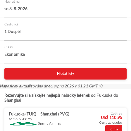
Návrat na
so 8. 8. 2026
Cestující
1 Dospělí
Class
Ekonomika
Hledat lety
Naposledy aktualizováno dne
6. srpna 2026 v 01:21 GMT+0
Rezervujte si a získejte nejlepší nabídky letenek od Fukuoka do
Shanghai
Fukuoka (FUK)
Shanghai (PVG)
Začít od
US$ 110.95
so 26. 9.
Přímý
Cena za osobu
Spring Airlines
Kniha