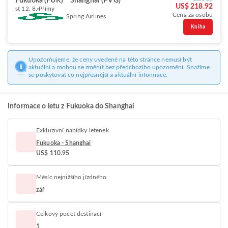
Fukuoka (FUK)
Shanghai (PVG)
US$ 218.92
st 12. 8.
Přímý
Cena za osobu
Spring Airlines
Kniha
Upozorňujeme, že ceny uvedené na této stránce nemusí být
aktuální a mohou se změnit bez předchozího upozornění. Snažíme
se poskytovat co nejpřesnější a aktuální informace.
Informace o letu z Fukuoka do Shanghai
Exkluzivní nabídky letenek
Fukuoka - Shanghai
US$ 110.95
Měsíc nejnižšího jízdného
zář
Celkový počet destinací
1