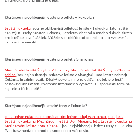
Z Fukuoka do Shanghai je 6 letů.
Která jsou nejoblíbenější letiště pro odlety v Fukuoka?
Letiště Fukuoka
jsou nejoblíbenější odletová letiště v Fukuoka. Tato letiště
nabízejí Kuřácký prostor, Čekárna, Bezcletný obchod a mnoho dalších služeb
pro lepší cestovní zážitek. Můžete si prohlédnout podrobnosti o vybavení a
rozložení terminálů.
Která jsou nejoblíbenější letiště pro přílet v Shanghai?
Mezinárodní letiště Šanghaj Pchu-tung
,
Mezinárodní letiště Šanghaj Chung-
čchiao
jsou nejoblíbenější příletová letiště v Shanghai. Tato letiště nabízejí
Čekárna, Invalidní vozík, Dětský pokoj a mnoho dalších služeb pro lepší
cestovatelský zážitek. Podrobné informace o vybavení a uspořádání terminálů
najdete u těchto letišť.
Které jsou nejoblíbenější letecké trasy z Fukuoka?
let z Letiště Fukuoka na Mezinárodní letiště Tchaj-wan Tchao-jüan
,
let z
Letiště Fukuoka na Mezinárodní letiště Don Mueang
,
let z Letiště Fukuoka na
Mezinárodní letiště Kota Kinabalu
jsou nejoblíbenější letištní trasy z Fukuoka.
Tyto trasy nabízejí pohodlné spojení pro vaši cestu.