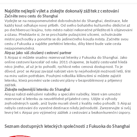
Najděte nejlepší výlet a získejte dokonalý zážitek z cestování
Začněte svou cestu do Shanghai
Vydejte se na nezapomenutelné dobrodružství do Shanghai, destinace, kde
každý kout odhaluje nový příběh. Od svého bohatého kulturního dědictví až
po dechberoucí krajinu, toto město nabízí nekonečné příležitosti k objevování
a úžasu. Představte si, že se procházíte pulzujícími ulicemi, ochutnáváte
místní pochoutky a ponoříte se do jedinečného kouzla města. Začněte svou
cestu z Fukuoka a najděte perfektní letenku, díky které bude vaše cesta
nezapomenutelná.
Airpaz jako váš zkušený cestovní partner
S Airpaz si můžete snadno rezervovat letenky z Fukuoka do Shanghai. Jako
online cestovní kancelář od roku 2011 chápeme, že každý cestovatel hledá
něco jiného, ať už je to pohodlí, rychlost nebo cenová dostupnost. To je
důvod, proč se Airpaz zavázal nabízet vám ty nejvhodnější možnosti letů, šité
na míru vašim potřebám. Pouhými několika kliknutími si můžete zajistit
letenku, která promění vaše cestovní plány v bezproblémový a příjemný
zážitek.
Získejte nejlevnější letenku do Shanghai
Airpaz nabízí exkluzivní nabídky a speciální nabídky, které vám umožní
rezervovat si letenku za neuvěřitelně přijatelné ceny. Užijte si výhody
zvýhodněných sazeb, aniž byste museli slevit z kvality nebo pohodlí. S Airpaz
nebylo cestování do vysněné destinace nikdy jednodušší. Zarezervujte si svůj
levný let s Airpaz pro výjimečný zážitek z cestování a bezkonkurenční úspory.
Seznam dostupných leteckých společností z Fukuoka do Shanghai