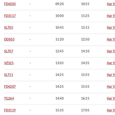
FD4203
-
09:20
10:55
Hat Y
FD3117
-
10:00
11:25
Hat Y
SL705
-
10:45
12:15
Hat Y
DD503
-
11:20
12:50
Hat Y
SL707
-
12:45
14:10
Hat Y
VZ325
-
13:05
14:35
Hat Y
SL711
-
14:25
15:55
Hat Y
FD4207
-
14:25
15:55
Hat Y
TG264
-
14:40
16:15
Hat Y
FD3119
-
15:35
17:05
Hat Y