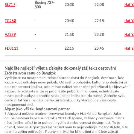
Boeing 737-
SL717
20:30
22:00
Hat Y
800
TG268
-
20:40
22:15
Hat Y
VZ329
-
21:50
23:20
Hat Y
FD3113
-
22:15
23:45
Hat Y
Najděte nejlepší výlet a získejte dokonalý zážitek z cestování
Začněte svou cestu do Bangkok
Vydejte se na nezapomenutelné dobrodružství do Bangkok, destinace, kde
každý kout odhaluje nový příběh. Od svého bohatého kulturního dědictví až
po dechberoucí krajinu, toto město nabízí nekonečné příležitosti k objevování
a úžasu. Představte si, že se procházíte pulzujícími ulicemi, ochutnáváte
místní pochoutky a ponoříte se do jedinečného kouzla města. Začněte svou
cestu z Hat Yai a najděte perfektní letenku, díky které bude vaše cesta
nezapomenutelná.
Airpaz jako váš zkušený cestovní partner
S Airpaz si můžete snadno rezervovat letenky z Hat Yai do Bangkok. Jako
online cestovní kancelář od roku 2011 chápeme, že každý cestovatel hledá
něco jiného, ať už je to pohodlí, rychlost nebo cenová dostupnost. To je
důvod, proč se Airpaz zavázal nabízet vám ty nejvhodnější možnosti letů, šité
na míru vašim potřebám. Pouhými několika kliknutími si můžete zajistit