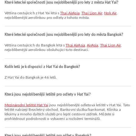
Které letecké společnosti jsou nejoblíbenější pro lety z města Hat Yai?
Většina cestujících z Hat Yai létá s
Thai AirAsia
,
Thai Lion Air
,
Nok Air
,
nejoblíbenější aerolinkou pro odlety z tohoto města.
Které letecké společnosti jsou nejoblíbenější pro lety do města Bangkok?
Většina cestujících do Bangkok létá s
Thai AirAsia
,
AirAsia
,
Thai Lion Air
,
nejoblíbenější aerolinkou obsluhující tuto destinaci.
Kolik letů je k dispozici z Hat Yai do Bangkok?
Z Hat Yai do Bangkok je 46 letů.
Která jsou nejoblíbenější letiště pro odlety v Hat Yai?
Mezinárodní letiště Hat Yai
jsou nejoblíbenější odletová letiště v Hat Yai. Tato
letiště nabízejí Bezcletný obchod, Bankovní služba/bankomat, Klinika a
lékárny a mnoho dalších služeb pro lepší cestovní zážitek. Můžete si
prohlédnout podrobnosti o vybavení a rozložení terminálů.
Která jsou nejoblíbenější letiště pro přílet v Bangkok?