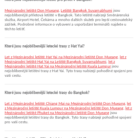
Mezinárodní letiště Don Mueang
,
Letiště Bangkok Suvarnabhumi
jsou
nejoblíbenější příletová letiště v Bangkok. Tato letiště nabízejí Směnárenská
služba, Airport Hotel, Čekárna a mnoho dalších služeb pro lepší cestovatelský
zážitek. Podrobné informace o vybavení a uspořádání terminálů najdete u
těchto letišť.
Které jsou nejoblíbenější letecké trasy z Hat Yai?
let z Mezinárodní letiště Hat Yai na Mezinárodní letiště Don Mueang
,
let z
Mezinárodní letiště Hat Yai na Letiště Bangkok Suvarnabhumi
,
let z
Mezinárodní letiště Hat Yai na Mezinárodní letiště Kuala Lumpur
jsou
nejoblíbenější letištní trasy z Hat Yai. Tyto trasy nabízejí pohodlné spojení pro
vaši cestu.
Které jsou nejoblíbenější letecké trasy do Bangkok?
let z Mezinárodní letiště Chiang Mai na Mezinárodní letiště Don Mueang
,
let
z Mezinárodní letiště Kuala Lumpur na Mezinárodní letiště Don Mueang
,
let z
Mezinárodní letiště Phuket na Mezinárodní letiště Don Mueang
jsou
nejoblíbenější letištní trasy do Bangkok. Tyto trasy nabízejí pohodlné spojení
pro vaši cestu.