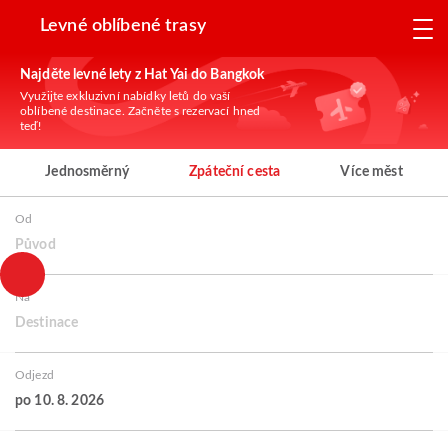
Levné oblíbené trasy
Najděte levné lety z Hat Yai do Bangkok
Využijte exkluzivní nabídky letů do vaší
oblíbené destinace. Začněte s rezervací hned
teď!
Jednosměrný
Zpáteční cesta
Více měst
Od
Původ
Na
Destinace
Odjezd
po 10. 8. 2026