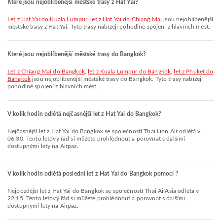
Které jsou nejoblíbenější městské trasy z Hat Yai?
let z Hat Yai do Kuala Lumpur
,
let z Hat Yai do Chiang Mai
jsou nejoblíbenější
městské trasy z Hat Yai. Tyto trasy nabízejí pohodlné spojení z hlavních měst.
Které jsou nejoblíbenější městské trasy do Bangkok?
let z Chiang Mai do Bangkok
,
let z Kuala Lumpur do Bangkok
,
let z Phuket do
Bangkok
jsou nejoblíbenější městské trasy do Bangkok. Tyto trasy nabízejí
pohodlné spojení z hlavních měst.
V kolik hodin odlétá nejčasnější let z Hat Yai do Bangkok?
Nejčasnější let z Hat Yai do Bangkok se společností Thai Lion Air odlétá v
06:30. Tento letový řád si můžete prohlédnout a porovnat s dalšími
dostupnými lety na Airpaz.
V kolik hodin odlétá poslední let z Hat Yai do Bangkok pomocí ?
Nejpozdější let z Hat Yai do Bangkok se společností Thai AirAsia odlétá v
22:15. Tento letový řád si můžete prohlédnout a porovnat s dalšími
dostupnými lety na Airpaz.