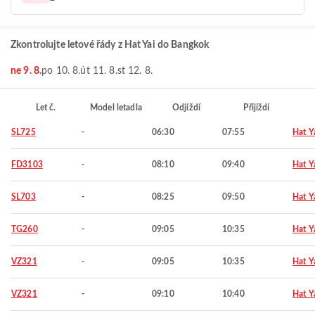
Zkontrolujte letové řády z Hat Yai do Bangkok
ne 9. 8.
po 10. 8.
út 11. 8.
st 12. 8.
Let č.
Model letadla
Odjíždí
Přijíždí
SL725
-
06:30
07:55
Hat Y
FD3103
-
08:10
09:40
Hat Y
SL703
-
08:25
09:50
Hat Y
TG260
-
09:05
10:35
Hat Y
VZ321
-
09:05
10:35
Hat Y
VZ321
-
09:10
10:40
Hat Y