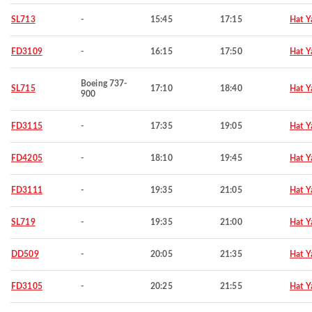
SL713
-
15:45
17:15
Hat Y
FD3109
-
16:15
17:50
Hat Y
Boeing 737-
SL715
17:10
18:40
Hat Y
900
FD3115
-
17:35
19:05
Hat Y
FD4205
-
18:10
19:45
Hat Y
FD3111
-
19:35
21:05
Hat Y
SL719
-
19:35
21:00
Hat Y
DD509
-
20:05
21:35
Hat Y
FD3105
-
20:25
21:55
Hat Y