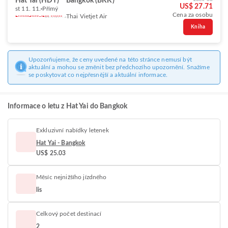
Hat Yai (HDY)
Bangkok (BKK)
US$ 27.71
st 11. 11.
Přímý
Cena za osobu
Thai Vietjet Air
Kniha
Upozorňujeme, že ceny uvedené na této stránce nemusí být
aktuální a mohou se změnit bez předchozího upozornění. Snažíme
se poskytovat co nejpřesnější a aktuální informace.
Informace o letu z Hat Yai do Bangkok
Exkluzivní nabídky letenek
Hat Yai - Bangkok
US$ 25.03
Měsíc nejnižšího jízdného
lis
Celkový počet destinací
2