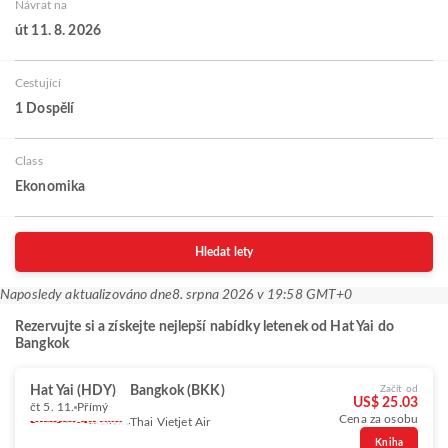
Návrat na
út 11. 8. 2026
Cestující
1 Dospělí
Class
Ekonomika
Hledat lety
Naposledy aktualizováno dne
8. srpna 2026 v 19:58 GMT+0
Rezervujte si a získejte nejlepší nabídky letenek od Hat Yai do
Bangkok
Hat Yai (HDY)
Bangkok (BKK)
Začít od
US$ 25.03
čt 5. 11.
Přímý
Cena za osobu
Thai Vietjet Air
Kniha