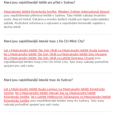
Která jsou nejoblíbenější letiště pro přílet v Sydney?
Mezinárodní letiště Kingsforda Smithe
,
Western Sydney International Airport
jsou nejoblíbenější příletová letiště v Sydney. Tato letiště nabízejí Invalidní
vozík, Airport Hotel, Čekárna a mnoho dalších služeb pro lepší cestovatelský
zážitek. Podrobné informace o vybavení a uspořádání terminálů najdete u
těchto letišť.
Které jsou nejoblíbenější letecké trasy z Ho Chi Minh City?
let z Mezinárodní letiště Tân Sơn Nhất na Mezinárodní letiště Kuala Lumpur
,
let z Mezinárodní letiště Tân Sơn Nhất na Mezinárodní letiště Don Mueang
,
let z Mezinárodní letiště Tân Sơn Nhất na Letiště Singapur Changi
jsou
nejoblíbenější letištní trasy z Ho Chi Minh City. Tyto trasy nabízejí pohodlné
spojení pro vaši cestu.
Které jsou nejoblíbenější letecké trasy do Sydney?
let z Mezinárodní letiště Kuala Lumpur na Mezinárodní letiště Kingsforda
Smithe
,
let z Mezinárodní letiště Ngurah Rai na Mezinárodní letiště
Kingsforda Smithe
,
let z Letiště Melbourne Tullamarine na Mezinárodní letiště
Kingsforda Smithe
jsou nejoblíbenější letištní trasy do Sydney. Tyto trasy
nabízejí pohodlné spojení pro vaši cestu.