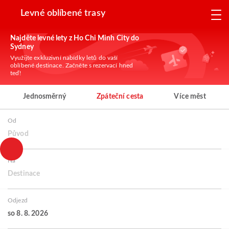
Levné oblíbené trasy
Najděte levné lety z Ho Chi Minh City do
Sydney
Využijte exkluzivní nabídky letů do vaší
oblíbené destinace. Začněte s rezervací hned
teď!
Jednosměrný
Zpáteční cesta
Více měst
Od
Původ
Na
Destinace
Odjezd
so 8. 8. 2026