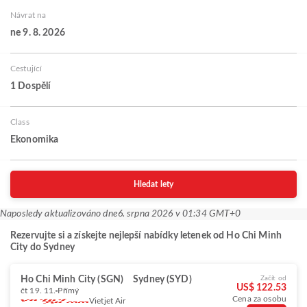
Návrat na
ne 9. 8. 2026
Cestující
1 Dospělí
Class
Ekonomika
Hledat lety
Naposledy aktualizováno dne
6. srpna 2026 v 01:34 GMT+0
Rezervujte si a získejte nejlepší nabídky letenek od Ho Chi Minh
City do Sydney
Ho Chi Minh City (SGN)
Sydney (SYD)
Začít od
US$ 122.53
čt 19. 11.
Přímý
Cena za osobu
Vietjet Air