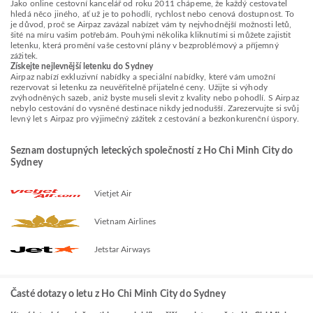
Jako online cestovní kancelář od roku 2011 chápeme, že každý cestovatel
hledá něco jiného, ať už je to pohodlí, rychlost nebo cenová dostupnost. To
je důvod, proč se Airpaz zavázal nabízet vám ty nejvhodnější možnosti letů,
šité na míru vašim potřebám. Pouhými několika kliknutími si můžete zajistit
letenku, která promění vaše cestovní plány v bezproblémový a příjemný
zážitek.
Získejte nejlevnější letenku do Sydney
Airpaz nabízí exkluzivní nabídky a speciální nabídky, které vám umožní
rezervovat si letenku za neuvěřitelně přijatelné ceny. Užijte si výhody
zvýhodněných sazeb, aniž byste museli slevit z kvality nebo pohodlí. S Airpaz
nebylo cestování do vysněné destinace nikdy jednodušší. Zarezervujte si svůj
levný let s Airpaz pro výjimečný zážitek z cestování a bezkonkurenční úspory.
Seznam dostupných leteckých společností z Ho Chi Minh City do
Sydney
Vietjet Air
Vietnam Airlines
Jetstar Airways
Časté dotazy o letu z Ho Chi Minh City do Sydney