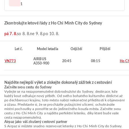
1
Zkontrolujte letové řády z Ho Chi Minh City do Sydney
pá 7. 8.
so 8. 8.
ne 9. 8.
po 10. 8.
Let č.
Model letadla
Odjíždí
Přijíždí
AIRBUS
VN773
20:45
08:15
Ho Ch
A350-900
Najděte nejlepší výlet a získejte dokonalý zážitek z cestování
Začněte svou cestu do Sydney
Vydejte se na nezapomenutelné dobrodružství do Sydney, destinace, kde
každý kout odhaluje nový příběh. Od svého bohatého kulturního dědictví až
po dechberoucí krajinu, toto město nabízí nekonečné příležitosti k objevování
a úžasu. Představte si, že se procházíte pulzujícími ulicemi, ochutnáváte
místní pochoutky a ponoříte se do jedinečného kouzla města. Začněte svou
cestu z Ho Chi Minh City a najděte perfektní letenku, díky které bude vaše
cesta nezapomenutelná.
Airpaz jako váš zkušený cestovní partner
S Airpaz si můžete snadno rezervovat letenky z Ho Chi Minh City do Sydney.