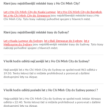
Které jsou nejoblíbenější městské trasy z Ho Chi Minh City?
let z Ho Chi Minh City do Kuala Lumpur
,
let z Ho Chi Minh City do Bangkok
,
let z Ho Chi Minh City do Singapore
jsou nejoblíbenější městské trasy z Ho
Chi Minh City. Tyto trasy nabízejí pohodlné spojení z hlavních měst.
Které jsou nejoblíbenější městské trasy do Sydney?
let z Kuala Lumpur do Sydney
,
let z Bali Denpasar do Sydney
,
let z
Melbourne do Sydney
jsou nejoblíbenější městské trasy do Sydney. Tyto trasy
nabízejí pohodlné spojení z hlavních měst.
V kolik hodin odlétá nejčasnější let z Ho Chi Minh City do Sydney?
Nejčasnější let z Ho Chi Minh City do Sydney se společností W2 odlétá v
19:30. Tento letový řád si můžete prohlédnout a porovnat s dalšími
dostupnými lety na Airpaz.
V kolik hodin odlétá poslední let z Ho Chi Minh City do Sydney pomocí ?
Nejpozdější let z Ho Chi Minh City do Sydney se společností Jetstar Airways
odlétá v 22:40. Tento letový řád si můžete prohlédnout a porovnat s dalšími
dostupnými lety na Airpaz.