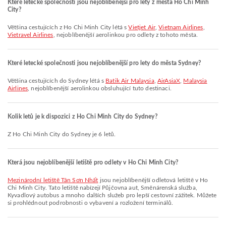
Které letecké společnosti jsou nejoblíbenější pro lety z města Ho Chi Minh
City?
Většina cestujících z Ho Chi Minh City létá s
Vietjet Air
,
Vietnam Airlines
,
Vietravel Airlines
, nejoblíbenější aerolinkou pro odlety z tohoto města.
Které letecké společnosti jsou nejoblíbenější pro lety do města Sydney?
Většina cestujících do Sydney létá s
Batik Air Malaysia
,
AirAsiaX
,
Malaysia
Airlines
, nejoblíbenější aerolinkou obsluhující tuto destinaci.
Kolik letů je k dispozici z Ho Chi Minh City do Sydney?
Z Ho Chi Minh City do Sydney je 6 letů.
Která jsou nejoblíbenější letiště pro odlety v Ho Chi Minh City?
Mezinárodní letiště Tân Sơn Nhất
jsou nejoblíbenější odletová letiště v Ho
Chi Minh City. Tato letiště nabízejí Půjčovna aut, Směnárenská služba,
Kyvadlový autobus a mnoho dalších služeb pro lepší cestovní zážitek. Můžete
si prohlédnout podrobnosti o vybavení a rozložení terminálů.