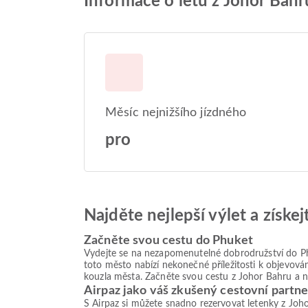
Informace o letu z Johor Bah
Měsíc nejnižšího jízdného
pro
Najděte nejlepší výlet a získe
Začněte svou cestu do Phuket
Vydejte se na nezapomenutelné dobrodružství do Phu
toto město nabízí nekonečné příležitosti k objevován
kouzla města. Začněte svou cestu z Johor Bahru a n
Airpaz jako váš zkušený cestovní partne
S Airpaz si můžete snadno rezervovat letenky z Joho