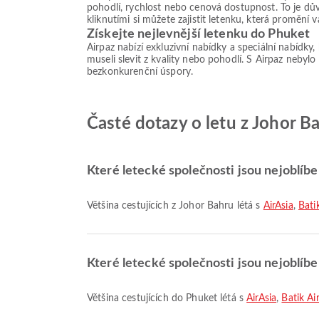
pohodlí, rychlost nebo cenová dostupnost. To je dův
kliknutími si můžete zajistit letenku, která promění
Získejte nejlevnější letenku do Phuket
Airpaz nabízí exkluzivní nabídky a speciální nabídky
museli slevit z kvality nebo pohodlí. S Airpaz nebylo
bezkonkurenční úspory.
Časté dotazy o letu z Johor B
Které letecké společnosti jsou nejoblíbe
Většina cestujících z Johor Bahru létá s
AirAsia
,
Bati
Které letecké společnosti jsou nejoblíb
Většina cestujících do Phuket létá s
AirAsia
,
Batik Ai