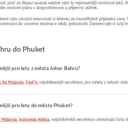
od, proč se Airpaz zavázal nabízet vám ty nejvhodnější možnosti letů, 
 vaše cestovní plány v bezproblémový a příjemný zážitek.
, které vám umožní rezervovat si letenku za neuvěřitelně přijatelné ceny
 cestování do vysněné destinace nikdy jednodušší. Zarezervujte si svůj le
ahru do Phuket
nější pro lety z města Johor Bahru?
k Air Malaysia
,
FireFly
, nejoblíbenější aerolinkou pro odlety z tohoto měs
enější pro lety do města Phuket?
r Malaysia
,
Indonesia AirAsia
, nejoblíbenější aerolinkou obsluhující tuto d