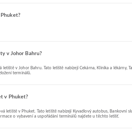
o Phuket?
ety v Johor Bahru?
 letiště v Johor Bahru. Tato letiště nabízejí Čekárna, Klinika a lékárny, 
ložení terminálů.
let v Phuket?
tová letiště v Phuket. Tato letiště nabízejí Kyvadlový autobus, Bankovn
ormace o vybavení a uspořádání terminálů najdete u těchto letišť.