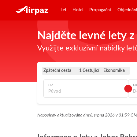
Let
Hotel
Propagační
Objednáv
Najděte levné lety 
Využijte exkluzivní nabídky let
Zpáteční cesta
Ekonomika
1 Cestující
Od
N
Naposledy aktualizováno dne
6. srpna 2026 v 01:59 G