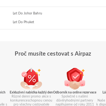
Let Do Johor Bahru
Let Do Phuket
Proč musíte cestovat s Airpaz
ních
Exkluzivní nabídka každý den
Odborník na online rezervace
Lá
Různé denní promo akce s
Společně s našimi
konkurenceschopnou cenou
důvěryhodnými partnery
Naše 
íle s
pro všechny cestovatele
naplňujeme od roku 2011
k disp