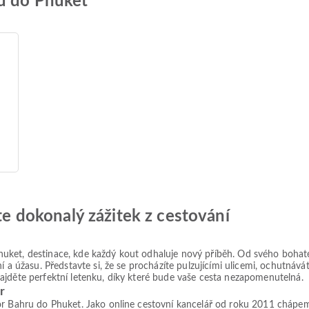
ru do Phuket
jte dokonalý zážitek z cestování
ket, destinace, kde každý kout odhaluje nový příběh. Od svého bohatéh
í a úžasu. Představte si, že se procházíte pulzujícími ulicemi, ochutná
ajděte perfektní letenku, díky které bude vaše cesta nezapomenutelná.
r
r Bahru do Phuket. Jako online cestovní kancelář od roku 2011 chápeme,