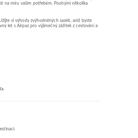
šité na míru vašim potřebám. Pouhými několika
. Užijte si výhody zvýhodněných sazeb, aniž byste
vný let s Airpaz pro výjimečný zážitek z cestování a
ta.
estinaci.