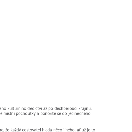
o kulturního dědictví až po dechberoucí krajinu,
váte místní pochoutky a ponoříte se do jedinečného
 že každý cestovatel hledá něco jiného, ať už je to