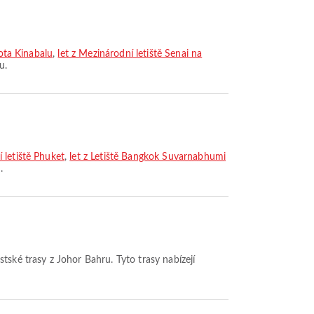
Kota Kinabalu
,
let z Mezinárodní letiště Senai na
u.
 letiště Phuket
,
let z Letiště Bangkok Suvarnabhumi
.
stské trasy z Johor Bahru. Tyto trasy nabízejí