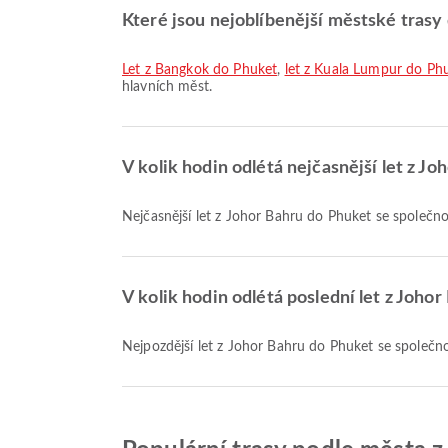
Které jsou nejoblíbenější městské trasy
let z Bangkok do Phuket
,
let z Kuala Lumpur do Ph
hlavních měst.
V kolik hodin odlétá nejčasnější let z J
Nejčasnější let z Johor Bahru do Phuket se společn
V kolik hodin odlétá poslední let z Joho
Nejpozdější let z Johor Bahru do Phuket se společn