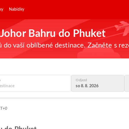
ky
Nabídky
z Johor Bahru do Phuket
ů do vaší oblíbené destinace. Začněte s re
a
Odjezd
so 8. 8. 2026
MT+0