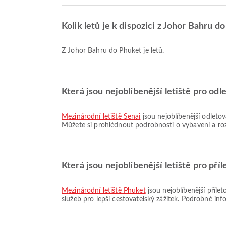
Kolik letů je k dispozici z Johor Bahru d
Z Johor Bahru do Phuket je letů.
Která jsou nejoblíbenější letiště pro odl
Mezinárodní letiště Senai
jsou nejoblíbenější odletová
Můžete si prohlédnout podrobnosti o vybavení a roz
Která jsou nejoblíbenější letiště pro pří
Mezinárodní letiště Phuket
jsou nejoblíbenější příle
služeb pro lepší cestovatelský zážitek. Podrobné inf