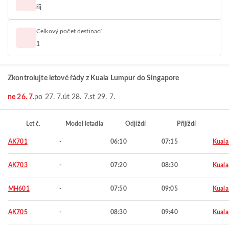
říj
Celkový počet destinací
1
Zkontrolujte letové řády z Kuala Lumpur do Singapore
ne 26. 7.
po 27. 7.
út 28. 7.
st 29. 7.
Let č.
Model letadla
Odjíždí
Přijíždí
AK701
-
06:10
07:15
Kuala
AK703
-
07:20
08:30
Kuala
MH601
-
07:50
09:05
Kuala
AK705
-
08:30
09:40
Kuala