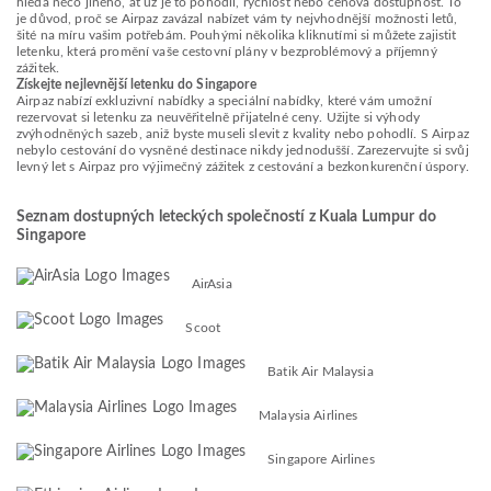
hledá něco jiného, ať už je to pohodlí, rychlost nebo cenová dostupnost. To
je důvod, proč se Airpaz zavázal nabízet vám ty nejvhodnější možnosti letů,
šité na míru vašim potřebám. Pouhými několika kliknutími si můžete zajistit
letenku, která promění vaše cestovní plány v bezproblémový a příjemný
zážitek.
Získejte nejlevnější letenku do Singapore
Airpaz nabízí exkluzivní nabídky a speciální nabídky, které vám umožní
rezervovat si letenku za neuvěřitelně přijatelné ceny. Užijte si výhody
zvýhodněných sazeb, aniž byste museli slevit z kvality nebo pohodlí. S Airpaz
nebylo cestování do vysněné destinace nikdy jednodušší. Zarezervujte si svůj
levný let s Airpaz pro výjimečný zážitek z cestování a bezkonkurenční úspory.
Seznam dostupných leteckých společností z Kuala Lumpur do
Singapore
AirAsia
Scoot
Batik Air Malaysia
Malaysia Airlines
Singapore Airlines