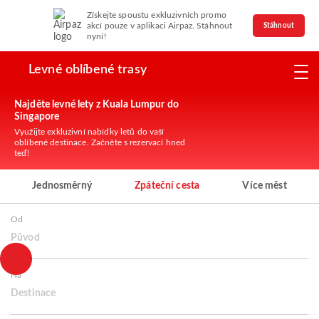
Získejte spoustu exkluzivních promo
akcí pouze v aplikaci Airpaz. Stáhnout
Stáhnout
nyní!
Levné oblíbené trasy
Najděte levné lety z Kuala Lumpur do
Singapore
Využijte exkluzivní nabídky letů do vaší
oblíbené destinace. Začněte s rezervací hned
teď!
Jednosměrný
Zpáteční cesta
Více měst
Od
Původ
Na
Destinace