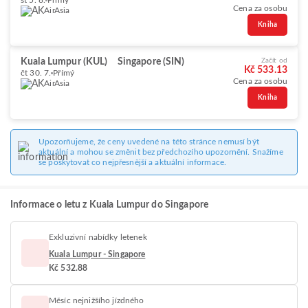
st 5. 8.
Přímý
Cena za osobu
AirAsia
Kniha
Kuala Lumpur (KUL)
Singapore (SIN)
Začít od
Kč 533.13
čt 30. 7.
Přímý
Cena za osobu
AirAsia
Kniha
Upozorňujeme, že ceny uvedené na této stránce nemusí být
aktuální a mohou se změnit bez předchozího upozornění. Snažíme
se poskytovat co nejpřesnější a aktuální informace.
Informace o letu z Kuala Lumpur do Singapore
Exkluzivní nabídky letenek
Kuala Lumpur - Singapore
Kč 532.88
Měsíc nejnižšího jízdného