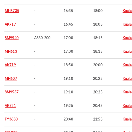
MH5735
-
16:35
18:00
Kuala
AK717
-
16:45
18:05
Kuala
8M9540
A330-200
17:00
18:15
Kuala
MH613
-
17:00
18:15
Kuala
AK719
-
18:50
20:00
Kuala
MH607
-
19:10
20:25
Kuala
8M9537
-
19:10
20:25
Kuala
AK721
-
19:25
20:45
Kuala
FY3680
-
20:40
21:55
Kuala