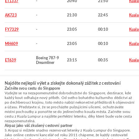
ET1337
-
20:40
21:50
Kuala
AK723
-
21:30
22:45
Kuala
FY7329
-
23:05
00:10
Kuala
MH609
-
23:05
00:10
Kuala
Boeing 787-9
ET639
23:15
00:35
Kuala
Dreamliner
Najděte nejlepší výlet a získejte dokonalý zážitek z cestování
Začněte svou cestu do Singapore
Vydejte se na nezapomenutelné dobrodružství do Singapore, destinace, kde
každý kout odhaluje nový příběh. Od svého bohatého kulturního dědictví až
po dechberoucí krajinu, toto město nabízí nekonečné příležitosti k objevování
a úžasu. Představte si, že se procházíte pulzujícími ulicemi, ochutnáváte
místní pochoutky a ponoříte se do jedinečného kouzla města. Začněte svou
cestu z Kuala Lumpur a najděte perfektní letenku, díky které bude vaše cesta
nezapomenutelná.
Airpaz jako váš zkušený cestovní partner
S Airpaz si můžete snadno rezervovat letenky z Kuala Lumpur do Singapore.
Jako online cestovní kancelář od roku 2011 chápeme, že každý cestovatel