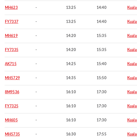
MH623
-
13:25
14:40
Kuala
FY7337
-
13:25
14:40
Kuala
MH619
-
14:20
15:35
Kuala
FY7335
-
14:20
15:35
Kuala
AK715
-
14:25
15:40
Kuala
MH5729
-
14:35
15:50
Kuala
8M9536
-
16:10
17:30
Kuala
FY7325
-
16:10
17:30
Kuala
MH605
-
16:10
17:30
Kuala
MH5735
-
16:30
17:55
Kuala