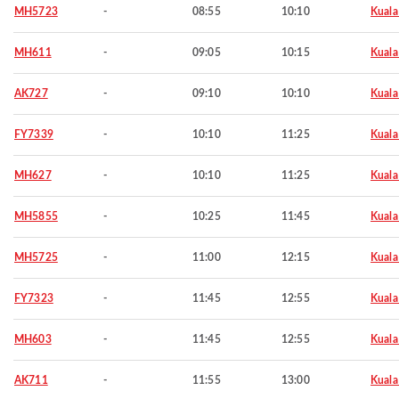
MH5723
-
08:55
10:10
Kuala
MH611
-
09:05
10:15
Kuala
AK727
-
09:10
10:10
Kuala
FY7339
-
10:10
11:25
Kuala
MH627
-
10:10
11:25
Kuala
MH5855
-
10:25
11:45
Kuala
MH5725
-
11:00
12:15
Kuala
FY7323
-
11:45
12:55
Kuala
MH603
-
11:45
12:55
Kuala
AK711
-
11:55
13:00
Kuala