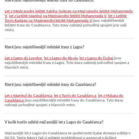
Které jsou nejoblíbenější letecké trasy do Casablanca?
let z Mezinárodní letiště Sabiha Gokcen na Mezinárodní letiště Mohammeda
V
,
let z Letiště Istanbul na Mezinárodní letiště Mohammeda V
,
let z Letiště
Tunis Kartágo na Mezinárodní letiště Mohammeda V
jsou nejoblíbenější
letištní trasy do Casablanca. Tyto trasy nabízejí pohodlné spojení pro vaši
cestu.
Které jsou nejoblíbenější městské trasy z Lagos?
let z Lagos do London
,
let z Lagos do Abuja
,
let z Lagos do Dubai
jsou
nejoblíbenější městské trasy z Lagos. Tyto trasy nabízejí pohodlné spojení z
hlavních měst.
Které jsou nejoblíbenější městské trasy do Casablanca?
let z Istanbul do Casablanca
,
let z Tunis do Casablanca
,
let z Málaga do
Casablanca
jsou nejoblíbenější městské trasy do Casablanca. Tyto trasy
nabízejí pohodlné spojení z hlavních měst.
V kolik hodin odlétá nejčasnější let z Lagos do Casablanca?
Nejčasnější let z Lagos do Casablanca se společností Qatar Airways odlétá v
06:50. Tento letový řád si můžete prohlédnout a porovnat s dalšími