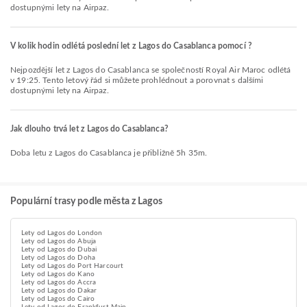
dostupnými lety na Airpaz.
V kolik hodin odlétá poslední let z Lagos do Casablanca pomocí ?
Nejpozdější let z Lagos do Casablanca se společností Royal Air Maroc odlétá
v 19:25. Tento letový řád si můžete prohlédnout a porovnat s dalšími
dostupnými lety na Airpaz.
Jak dlouho trvá let z Lagos do Casablanca?
Doba letu z Lagos do Casablanca je přibližně 5h 35m.
Populární trasy podle města z Lagos
Lety od Lagos do London
Lety od Lagos do Abuja
Lety od Lagos do Dubai
Lety od Lagos do Doha
Lety od Lagos do Port Harcourt
Lety od Lagos do Kano
Lety od Lagos do Accra
Lety od Lagos do Dakar
Lety od Lagos do Cairo