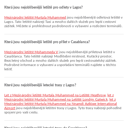
Která jsou nejoblíbenější letiště pro odlety v Lagos?
Mezinárodní letiště Murtala Muhammed
jsou nejoblíbenější odletová letiště v
Lagos. Tato letiště nabízejí Taxi a mnoho dalších služeb pro lepší cestovní
zážitek. Můžete si prohlédnout podrobnosti o vybavení a rozložení terminálů.
Která jsou nejoblíbenější letiště pro přílet v Casablanca?
Mezinárodní letiště Mohammeda V
jsou nejoblíbenější příletová letiště v
Casablanca. Tato letiště nabízejí Modlitební místnost, Kuřácký prostor,
Bezcletný obchod a mnoho dalších služeb pro lepší cestovatelský zážitek.
Podrobné informace o vybavení a uspořádání terminálů najdete u těchto
letišť.
Které jsou nejoblíbenější letecké trasy z Lagos?
let z Mezinárodní letiště Murtala Muhammed na Letiště Heathrow
,
let z
Mezinárodní letiště Murtala Muhammed na Letiště Londýn Gatwick
,
let z
Mezinárodní letiště Murtala Muhammed na Nnamdi Azikiwe International
Airport
jsou nejoblíbenější letištní trasy z Lagos. Tyto trasy nabízejí pohodlné
spojení pro vaši cestu.