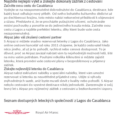
Najděte nejlepší výlet a získejte dokonalý zážitek z cestování
Začněte svou cestu do Casablanca
Vydejte se na nezapomenutelné dobrodružství do Casablanca, destinace, kde
každý kout odhaluje nový příběh. Od svého bohatého kulturního dědictví až
po dechberoucí krajinu, toto město nabízí nekonečné příležitosti k objevování
a úžasu. Představte si, že se procházíte pulzujícími ulicemi, ochutnáváte
místní pochoutky a ponoříte se do jedinečného kouzla města. Začněte svou
cestu z Lagos a najděte perfektní letenku, díky které bude vaše cesta
nezapomenutelná.
Airpaz jako váš zkušený cestovní partner
S Airpaz si můžete snadno rezervovat letenky z Lagos do Casablanca. Jako
online cestovní kancelář od roku 2011 chápeme, že každý cestovatel hledá
něco jiného, ať už je to pohodlí, rychlost nebo cenová dostupnost. To je
důvod, proč se Airpaz zavázal nabízet vám ty nejvhodnější možnosti letů, šité
na míru vašim potřebám. Pouhými několika kliknutími si můžete zajistit
letenku, která promění vaše cestovní plány v bezproblémový a příjemný
zážitek.
Získejte nejlevnější letenku do Casablanca
Airpaz nabízí exkluzivní nabídky a speciální nabídky, které vám umožní
rezervovat si letenku za neuvěřitelně přijatelné ceny. Užijte si výhody
zvýhodněných sazeb, aniž byste museli slevit z kvality nebo pohodlí. S Airpaz
nebylo cestování do vysněné destinace nikdy jednodušší. Zarezervujte si svůj
levný let s Airpaz pro výjimečný zážitek z cestování a bezkonkurenční úspory.
Seznam dostupných leteckých společností z Lagos do Casablanca
Royal Air Maroc