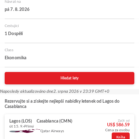
Návrat na
pá 7. 8. 2026
Cestující
1 Dospělí
Class
Ekonomika
Hledat lety
Naposledy aktualizováno dne
2. srpna 2026 v 23:39 GMT+0
Rezervujte si a získejte nejlepší nabídky letenek od Lagos do
Casablanca
Lagos (LOS)
Casablanca (CMN)
Začít od
US$ 586.59
út 15. 9.
Přímý
Cena za osobu
Qatar Airways
Kniha