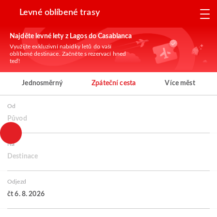
Levné oblíbené trasy
Najděte levné lety z Lagos do Casablanca
Využijte exkluzivní nabídky letů do vaší
oblíbené destinace. Začněte s rezervací hned
teď!
Jednosměrný
Zpáteční cesta
Více měst
Od
Původ
Na
Destinace
Odjezd
čt 6. 8. 2026