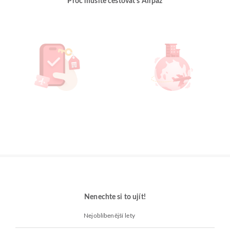
Proč musíte cestovat s Airpaz
Nenechte si to ujít!
Nejoblíbenější lety