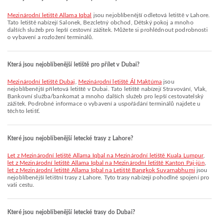
Mezinárodní letiště Allama Iqbal
jsou nejoblíbenější odletová letiště v Lahore.
Tato letiště nabízejí Salonek, Bezcletný obchod, Dětský pokoj a mnoho
dalších služeb pro lepší cestovní zážitek. Můžete si prohlédnout podrobnosti
o vybavení a rozložení terminálů.
Která jsou nejoblíbenější letiště pro přílet v Dubai?
Mezinárodní letiště Dubaj
,
Mezinárodní letiště Ál Maktúma
jsou
nejoblíbenější příletová letiště v Dubai. Tato letiště nabízejí Stravování, Vlak,
Bankovní služba/bankomat a mnoho dalších služeb pro lepší cestovatelský
zážitek. Podrobné informace o vybavení a uspořádání terminálů najdete u
těchto letišť.
Které jsou nejoblíbenější letecké trasy z Lahore?
let z Mezinárodní letiště Allama Iqbal na Mezinárodní letiště Kuala Lumpur
,
let z Mezinárodní letiště Allama Iqbal na Mezinárodní letiště Kanton Paj-jün
,
let z Mezinárodní letiště Allama Iqbal na Letiště Bangkok Suvarnabhumi
jsou
nejoblíbenější letištní trasy z Lahore. Tyto trasy nabízejí pohodlné spojení pro
vaši cestu.
Které jsou nejoblíbenější letecké trasy do Dubai?