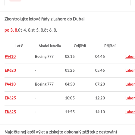
Zkontrolujte letové řády z Lahore do Dubai
po 3. 8.
út 4. 8.
st 5. 8.
čt 6. 8.
Let č.
Model letadla
Odjíždí
Přijíždí
PA410
Boeing 777
02:15
04:45
Lahor
EK623
-
03:25
05:45
Lahor
PA410
Boeing 777
04:50
07:20
Lahor
EK625
-
10:05
12:20
Lahor
EK625
-
11:55
14:10
Lahor
Najděte nejlepší výlet a získejte dokonalý zážitek z cestování