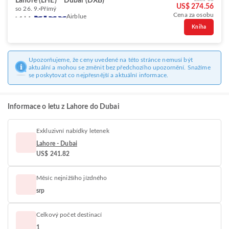
Lahore (LHE)
Dubai (DXB)
US$ 274.56
so 26. 9.
Přímý
Cena za osobu
Airblue
Kniha
Upozorňujeme, že ceny uvedené na této stránce nemusí být
aktuální a mohou se změnit bez předchozího upozornění. Snažíme
se poskytovat co nejpřesnější a aktuální informace.
Informace o letu z Lahore do Dubai
Exkluzivní nabídky letenek
Lahore - Dubai
US$ 241.82
Měsíc nejnižšího jízdného
srp
Celkový počet destinací
1