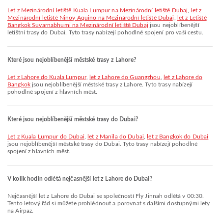
let z Mezinárodní letiště Kuala Lumpur na Mezinárodní letiště Dubaj
,
let z
Mezinárodní letiště Ninoy Aquino na Mezinárodní letiště Dubaj
,
let z Letiště
Bangkok Suvarnabhumi na Mezinárodní letiště Dubaj
jsou nejoblíbenější
letištní trasy do Dubai. Tyto trasy nabízejí pohodlné spojení pro vaši cestu.
Které jsou nejoblíbenější městské trasy z Lahore?
let z Lahore do Kuala Lumpur
,
let z Lahore do Guangzhou
,
let z Lahore do
Bangkok
jsou nejoblíbenější městské trasy z Lahore. Tyto trasy nabízejí
pohodlné spojení z hlavních měst.
Které jsou nejoblíbenější městské trasy do Dubai?
let z Kuala Lumpur do Dubai
,
let z Manila do Dubai
,
let z Bangkok do Dubai
jsou nejoblíbenější městské trasy do Dubai. Tyto trasy nabízejí pohodlné
spojení z hlavních měst.
V kolik hodin odlétá nejčasnější let z Lahore do Dubai?
Nejčasnější let z Lahore do Dubai se společností Fly Jinnah odlétá v 00:30.
Tento letový řád si můžete prohlédnout a porovnat s dalšími dostupnými lety
na Airpaz.