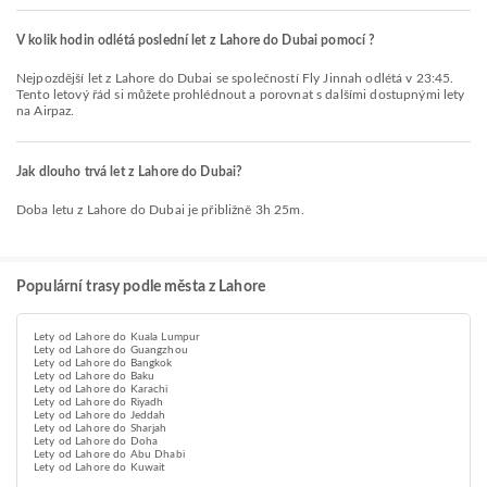
V kolik hodin odlétá poslední let z Lahore do Dubai pomocí ?
Nejpozdější let z Lahore do Dubai se společností Fly Jinnah odlétá v 23:45.
Tento letový řád si můžete prohlédnout a porovnat s dalšími dostupnými lety
na Airpaz.
Jak dlouho trvá let z Lahore do Dubai?
Doba letu z Lahore do Dubai je přibližně 3h 25m.
Populární trasy podle města z Lahore
Lety od Lahore do Kuala Lumpur
Lety od Lahore do Guangzhou
Lety od Lahore do Bangkok
Lety od Lahore do Baku
Lety od Lahore do Karachi
Lety od Lahore do Riyadh
Lety od Lahore do Jeddah
Lety od Lahore do Sharjah
Lety od Lahore do Doha
Lety od Lahore do Abu Dhabi
Lety od Lahore do Kuwait