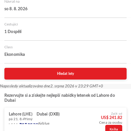
Návrat na
so 8. 8. 2026
Cestující
1 Dospělí
Class
Ekonomika
Hledat lety
Naposledy aktualizováno dne
2. srpna 2026 v 23:29 GMT+0
Rezervujte si a získejte nejlepší nabídky letenek od Lahore do
Dubai
Lahore (LHE)
Dubai (DXB)
Začít od
US$ 241.82
pá 21. 8.
Přímý
Cena za osobu
Airblue
Kniha