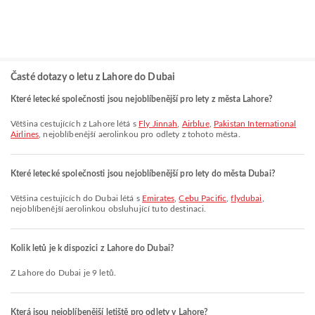
Časté dotazy o letu z Lahore do Dubai
Které letecké společnosti jsou nejoblíbenější pro lety z města Lahore?
Většina cestujících z Lahore létá s
Fly Jinnah
,
Airblue
,
Pakistan International
Airlines
, nejoblíbenější aerolinkou pro odlety z tohoto města.
Které letecké společnosti jsou nejoblíbenější pro lety do města Dubai?
Většina cestujících do Dubai létá s
Emirates
,
Cebu Pacific
,
flydubai
,
nejoblíbenější aerolinkou obsluhující tuto destinaci.
Kolik letů je k dispozici z Lahore do Dubai?
Z Lahore do Dubai je 9 letů.
Která jsou nejoblíbenější letiště pro odlety v Lahore?