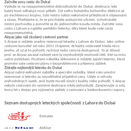
Začněte svou cestu do Dubai
Vydejte se na nezapomenutelné dobrodružství do Dubai, destinace, kde
každý kout odhaluje nový příběh. Od svého bohatého kulturního dědictví až
po dechberoucí krajinu, toto město nabízí nekonečné příležitosti k objevování
a úžasu. Představte si, že se procházíte pulzujícími ulicemi, ochutnáváte
místní pochoutky a ponoříte se do jedinečného kouzla města. Začněte svou
cestu z Lahore a najděte perfektní letenku, díky které bude vaše cesta
nezapomenutelná.
Airpaz jako váš zkušený cestovní partner
S Airpaz si můžete snadno rezervovat letenky z Lahore do Dubai. Jako online
cestovní kancelář od roku 2011 chápeme, že každý cestovatel hledá něco
jiného, ať už je to pohodlí, rychlost nebo cenová dostupnost. To je důvod,
proč se Airpaz zavázal nabízet vám ty nejvhodnější možnosti letů, šité na míru
vašim potřebám. Pouhými několika kliknutími si můžete zajistit letenku, která
promění vaše cestovní plány v bezproblémový a příjemný zážitek.
Získejte nejlevnější letenku do Dubai
Airpaz nabízí exkluzivní nabídky a speciální nabídky, které vám umožní
rezervovat si letenku za neuvěřitelně přijatelné ceny. Užijte si výhody
zvýhodněných sazeb, aniž byste museli slevit z kvality nebo pohodlí. S Airpaz
nebylo cestování do vysněné destinace nikdy jednodušší. Zarezervujte si svůj
levný let s Airpaz pro výjimečný zážitek z cestování a bezkonkurenční úspory.
Seznam dostupných leteckých společností z Lahore do Dubai
Emirates
Airblue