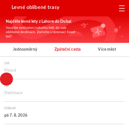
Levné oblíbené trasy
Najděte levné lety z Lahore do Dubai
Využijte exkluzivní nabídky letů do vaší
oblíbené destinace. Začněte s rezervací hned
teď!
Jednosměrný
Zpáteční cesta
Více měst
Od
Původ
Na
Destinace
Odjezd
pá 7. 8. 2026