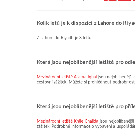
Kolik letů je k dispozici z Lahore do Riy
Z Lahore do Riyadh je 8 letů.
Která jsou nejoblíbenější letiště pro odl
Mezinárodní letiště Allama Iqbal
jsou nejoblíbenější 
cestovní zážitek. Můžete si prohlédnout podrobnosti
Která jsou nejoblíbenější letiště pro pří
Mezinárodní letiště Krále Chálida
jsou nejoblíbenější 
zážitek. Podrobné informace o vybavení a uspořádání