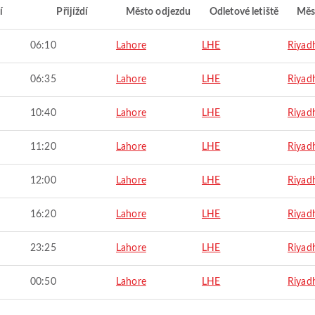
í
Přijíždí
Město odjezdu
Odletové letiště
Měs
06:10
Lahore
LHE
Riyad
06:35
Lahore
LHE
Riyad
10:40
Lahore
LHE
Riyad
11:20
Lahore
LHE
Riyad
12:00
Lahore
LHE
Riyad
16:20
Lahore
LHE
Riyad
23:25
Lahore
LHE
Riyad
00:50
Lahore
LHE
Riyad