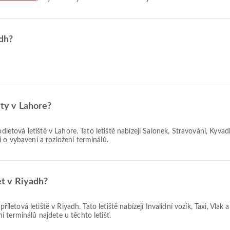
adh?
ety v Lahore?
odletová letiště v Lahore. Tato letiště nabízejí Salonek, Stravování, Kyv
 o vybavení a rozložení terminálů.
let v Riyadh?
příletová letiště v Riyadh. Tato letiště nabízejí Invalidní vozík, Taxi, Vla
 terminálů najdete u těchto letišť.