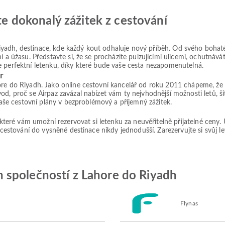
jte dokonalý zážitek z cestování
adh, destinace, kde každý kout odhaluje nový příběh. Od svého bohatéh
í a úžasu. Představte si, že se procházíte pulzujícími ulicemi, ochutná
e perfektní letenku, díky které bude vaše cesta nezapomenutelná.
r
re do Riyadh. Jako online cestovní kancelář od roku 2011 chápeme, že k
od, proč se Airpaz zavázal nabízet vám ty nejvhodnější možnosti letů, 
 vaše cestovní plány v bezproblémový a příjemný zážitek.
, které vám umožní rezervovat si letenku za neuvěřitelně přijatelné ceny
 cestování do vysněné destinace nikdy jednodušší. Zarezervujte si svůj le
 společností z Lahore do Riyadh
Flynas