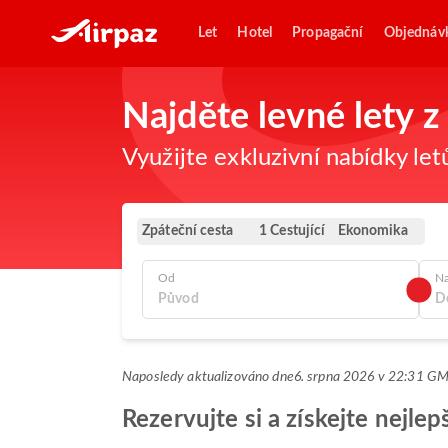
Let
Hotel
Propagační
Objednáv
Najděte levné lety 
Využijte exkluzivní nabídky let
Zpáteční cesta
Ekonomika
1 Cestující
Od
N
Naposledy aktualizováno dne
6. srpna 2026 v 22:31 G
Rezervujte si a získejte nejle