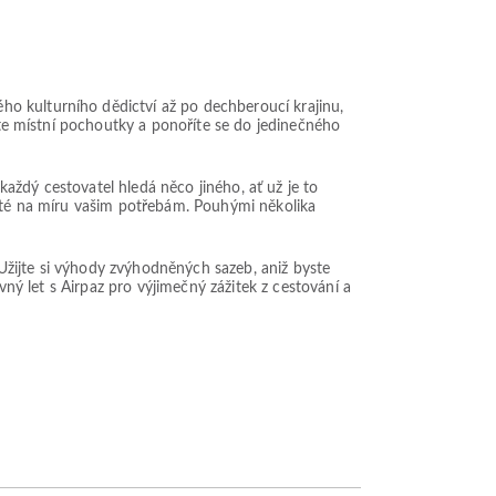
o kulturního dědictví až po dechberoucí krajinu,
váte místní pochoutky a ponoříte se do jedinečného
aždý cestovatel hledá něco jiného, ať už je to
šité na míru vašim potřebám. Pouhými několika
. Užijte si výhody zvýhodněných sazeb, aniž byste
vný let s Airpaz pro výjimečný zážitek z cestování a