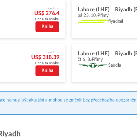
Začít od
Lahore (LHE)
Riyadh 
US$ 276.4
pá 23. 10.
Přímý
Cena za osobu
flyadeal
Kniha
Začít od
Lahore (LHE)
Riyadh 
US$ 318.39
čt 6. 8.
Přímý
Cena za osobu
Saudia
Kniha
nce nemusí být aktuální a mohou se změnit bez předchozího upozornění
 Riyadh