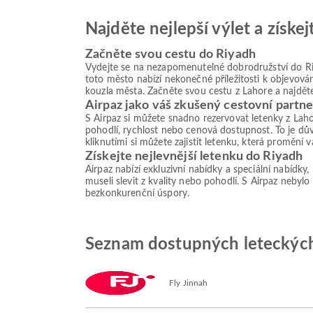
Najděte nejlepší výlet a získe
Začněte svou cestu do Riyadh
Vydejte se na nezapomenutelné dobrodružství do Riy
toto město nabízí nekonečné příležitosti k objevován
kouzla města. Začněte svou cestu z Lahore a najdět
Airpaz jako váš zkušený cestovní partne
S Airpaz si můžete snadno rezervovat letenky z Laho
pohodlí, rychlost nebo cenová dostupnost. To je dův
kliknutími si můžete zajistit letenku, která promění
Získejte nejlevnější letenku do Riyadh
Airpaz nabízí exkluzivní nabídky a speciální nabídky
museli slevit z kvality nebo pohodlí. S Airpaz nebylo
bezkonkurenční úspory.
Seznam dostupných leteckých
Fly Jinnah