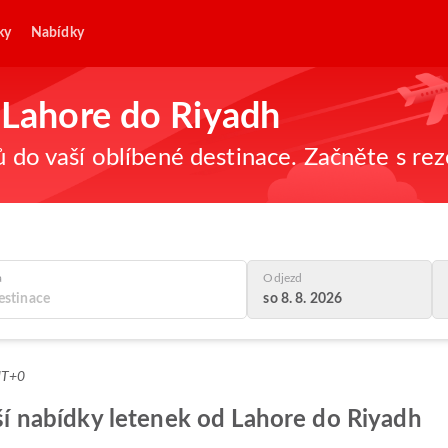
ky
Nabídky
z Lahore do Riyadh
ů do vaší oblíbené destinace. Začněte s re
a
Odjezd
so 8. 8. 2026
MT+0
pší nabídky letenek od Lahore do Riyadh