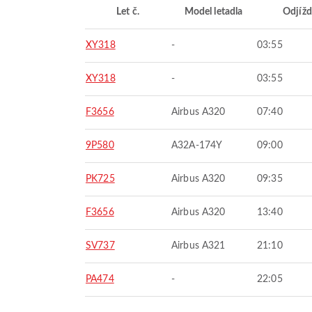
Let č.
Model letadla
Odjížd
XY318
-
03:55
XY318
-
03:55
F3656
Airbus A320
07:40
9P580
A32A-174Y
09:00
PK725
Airbus A320
09:35
F3656
Airbus A320
13:40
SV737
Airbus A321
21:10
PA474
-
22:05