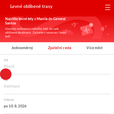
Levné oblíbené trasy
Najděte levné lety z Manila do General
Santos
Využijte exkluzivní nabídky letů do vaší
oblíbené destinace. Začněte s rezervací hned
teď!
Jednosměrný
Zpáteční cesta
Více měst
Od
Původ
Na
Destinace
Odjezd
po 10. 8. 2026