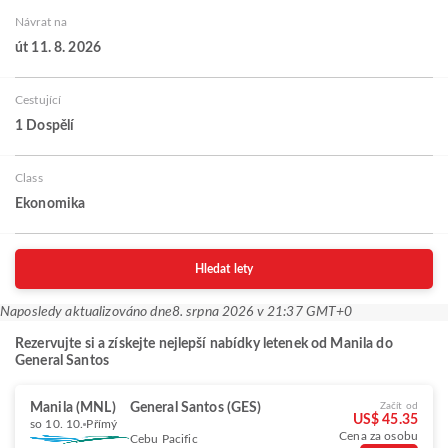
Návrat na
út 11. 8. 2026
Cestující
1 Dospělí
Class
Ekonomika
Hledat lety
Naposledy aktualizováno dne
8. srpna 2026 v 21:37 GMT+0
Rezervujte si a získejte nejlepší nabídky letenek od Manila do
General Santos
Manila (MNL)
General Santos (GES)
Začít od
US$ 45.35
so 10. 10.
Přímý
Cena za osobu
Cebu Pacific