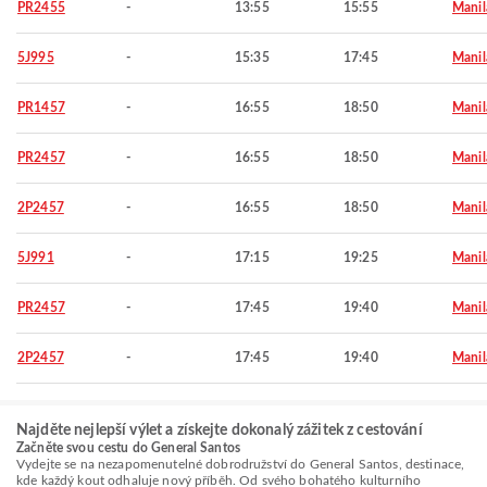
PR2455
-
13:55
15:55
Manil
5J995
-
15:35
17:45
Manil
PR1457
-
16:55
18:50
Manil
PR2457
-
16:55
18:50
Manil
2P2457
-
16:55
18:50
Manil
5J991
-
17:15
19:25
Manil
PR2457
-
17:45
19:40
Manil
2P2457
-
17:45
19:40
Manil
Najděte nejlepší výlet a získejte dokonalý zážitek z cestování
Začněte svou cestu do General Santos
Vydejte se na nezapomenutelné dobrodružství do General Santos, destinace,
kde každý kout odhaluje nový příběh. Od svého bohatého kulturního