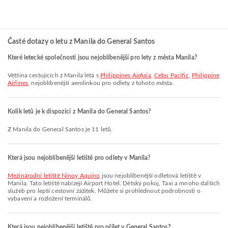
Časté dotazy o letu z Manila do General Santos
Které letecké společnosti jsou nejoblíbenější pro lety z města Manila?
Většina cestujících z Manila létá s
Philippines AirAsia
,
Cebu Pacific
,
Philippine
Airlines
, nejoblíbenější aerolinkou pro odlety z tohoto města.
Kolik letů je k dispozici z Manila do General Santos?
Z Manila do General Santos je 11 letů.
Která jsou nejoblíbenější letiště pro odlety v Manila?
Mezinárodní letiště Ninoy Aquino
jsou nejoblíbenější odletová letiště v
Manila. Tato letiště nabízejí Airport Hotel, Dětský pokoj, Taxi a mnoho dalších
služeb pro lepší cestovní zážitek. Můžete si prohlédnout podrobnosti o
vybavení a rozložení terminálů.
Která jsou nejoblíbenější letiště pro přílet v General Santos?