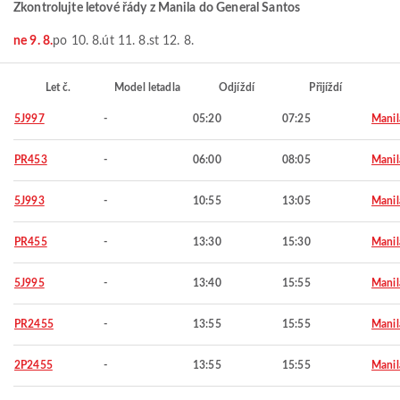
Zkontrolujte letové řády z Manila do General Santos
ne 9. 8.
po 10. 8.
út 11. 8.
st 12. 8.
Let č.
Model letadla
Odjíždí
Přijíždí
5J997
-
05:20
07:25
Manil
PR453
-
06:00
08:05
Manil
5J993
-
10:55
13:05
Manil
PR455
-
13:30
15:30
Manil
5J995
-
13:40
15:55
Manil
PR2455
-
13:55
15:55
Manil
2P2455
-
13:55
15:55
Manil