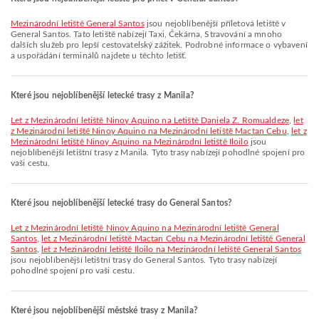
Mezinárodní letiště General Santos
jsou nejoblíbenější příletová letiště v
General Santos. Tato letiště nabízejí Taxi, Čekárna, Stravování a mnoho
dalších služeb pro lepší cestovatelský zážitek. Podrobné informace o vybavení
a uspořádání terminálů najdete u těchto letišť.
Které jsou nejoblíbenější letecké trasy z Manila?
let z Mezinárodní letiště Ninoy Aquino na Letiště Daniela Z. Romualdeze
,
let
z Mezinárodní letiště Ninoy Aquino na Mezinárodní letiště Mactan Cebu
,
let z
Mezinárodní letiště Ninoy Aquino na Mezinárodní letiště Iloilo
jsou
nejoblíbenější letištní trasy z Manila. Tyto trasy nabízejí pohodlné spojení pro
vaši cestu.
Které jsou nejoblíbenější letecké trasy do General Santos?
let z Mezinárodní letiště Ninoy Aquino na Mezinárodní letiště General
Santos
,
let z Mezinárodní letiště Mactan Cebu na Mezinárodní letiště General
Santos
,
let z Mezinárodní letiště Iloilo na Mezinárodní letiště General Santos
jsou nejoblíbenější letištní trasy do General Santos. Tyto trasy nabízejí
pohodlné spojení pro vaši cestu.
Které jsou nejoblíbenější městské trasy z Manila?