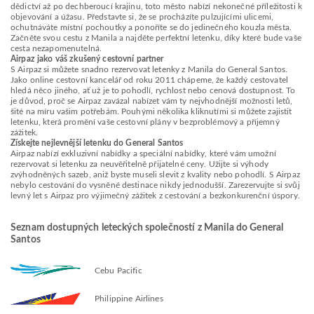
dědictví až po dechberoucí krajinu, toto město nabízí nekonečné příležitosti k
objevování a úžasu. Představte si, že se procházíte pulzujícími ulicemi,
ochutnáváte místní pochoutky a ponoříte se do jedinečného kouzla města.
Začněte svou cestu z Manila a najděte perfektní letenku, díky které bude vaše
cesta nezapomenutelná.
Airpaz jako váš zkušený cestovní partner
S Airpaz si můžete snadno rezervovat letenky z Manila do General Santos.
Jako online cestovní kancelář od roku 2011 chápeme, že každý cestovatel
hledá něco jiného, ať už je to pohodlí, rychlost nebo cenová dostupnost. To
je důvod, proč se Airpaz zavázal nabízet vám ty nejvhodnější možnosti letů,
šité na míru vašim potřebám. Pouhými několika kliknutími si můžete zajistit
letenku, která promění vaše cestovní plány v bezproblémový a příjemný
zážitek.
Získejte nejlevnější letenku do General Santos
Airpaz nabízí exkluzivní nabídky a speciální nabídky, které vám umožní
rezervovat si letenku za neuvěřitelně přijatelné ceny. Užijte si výhody
zvýhodněných sazeb, aniž byste museli slevit z kvality nebo pohodlí. S Airpaz
nebylo cestování do vysněné destinace nikdy jednodušší. Zarezervujte si svůj
levný let s Airpaz pro výjimečný zážitek z cestování a bezkonkurenční úspory.
Seznam dostupných leteckých společností z Manila do General
Santos
Cebu Pacific
Philippine Airlines