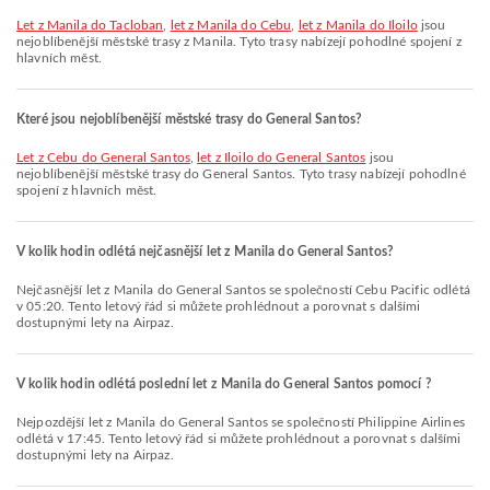
let z Manila do Tacloban
,
let z Manila do Cebu
,
let z Manila do Iloilo
jsou
nejoblíbenější městské trasy z Manila. Tyto trasy nabízejí pohodlné spojení z
hlavních měst.
Které jsou nejoblíbenější městské trasy do General Santos?
let z Cebu do General Santos
,
let z Iloilo do General Santos
jsou
nejoblíbenější městské trasy do General Santos. Tyto trasy nabízejí pohodlné
spojení z hlavních měst.
V kolik hodin odlétá nejčasnější let z Manila do General Santos?
Nejčasnější let z Manila do General Santos se společností Cebu Pacific odlétá
v 05:20. Tento letový řád si můžete prohlédnout a porovnat s dalšími
dostupnými lety na Airpaz.
V kolik hodin odlétá poslední let z Manila do General Santos pomocí ?
Nejpozdější let z Manila do General Santos se společností Philippine Airlines
odlétá v 17:45. Tento letový řád si můžete prohlédnout a porovnat s dalšími
dostupnými lety na Airpaz.