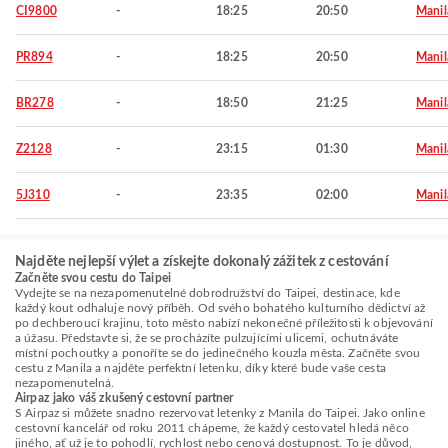
CI9800
-
18:25
20:50
Manil
PR894
-
18:25
20:50
Manil
BR278
-
18:50
21:25
Manil
Z2128
-
23:15
01:30
Manil
5J310
-
23:35
02:00
Manil
Najděte nejlepší výlet a získejte dokonalý zážitek z cestování
Začněte svou cestu do Taipei
Vydejte se na nezapomenutelné dobrodružství do Taipei, destinace, kde
každý kout odhaluje nový příběh. Od svého bohatého kulturního dědictví až
po dechberoucí krajinu, toto město nabízí nekonečné příležitosti k objevování
a úžasu. Představte si, že se procházíte pulzujícími ulicemi, ochutnáváte
místní pochoutky a ponoříte se do jedinečného kouzla města. Začněte svou
cestu z Manila a najděte perfektní letenku, díky které bude vaše cesta
nezapomenutelná.
Airpaz jako váš zkušený cestovní partner
S Airpaz si můžete snadno rezervovat letenky z Manila do Taipei. Jako online
cestovní kancelář od roku 2011 chápeme, že každý cestovatel hledá něco
jiného, ať už je to pohodlí, rychlost nebo cenová dostupnost. To je důvod,