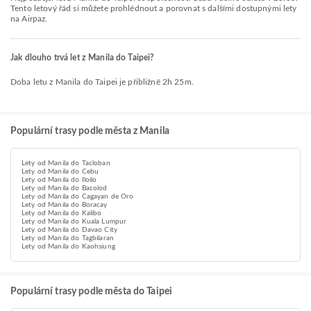
Tento letový řád si můžete prohlédnout a porovnat s dalšími dostupnými lety
na Airpaz.
Jak dlouho trvá let z Manila do Taipei?
Doba letu z Manila do Taipei je přibližně 2h 25m.
Populární trasy podle města z Manila
Lety od Manila do Tacloban
Lety od Manila do Cebu
Lety od Manila do Iloilo
Lety od Manila do Bacolod
Lety od Manila do Cagayan de Oro
Lety od Manila do Boracay
Lety od Manila do Kalibo
Lety od Manila do Kuala Lumpur
Lety od Manila do Davao City
Lety od Manila do Tagbilaran
Lety od Manila do Kaohsiung
Populární trasy podle města do Taipei