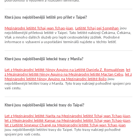
podrobnosti o vybavení a rozložení terminálů.
Která jsou nejoblíbenější letiště pro přílet v Taipei?
Mezinárodní letiště Tchaj-wan Tchao-jüan
,
Letiště Tchaj pej Songshan
jsou
nejoblíbenější příletová letiště v Taipei. Tato letiště nabízejí Čekárna, Čekárna,
Vlak a mnoho dalších služeb pro lepší cestovatelský zážitek. Podrobné
informace o vybavení a uspořádání terminálů najdete u těchto letišť.
Které jsou nejoblíbenější letecké trasy z Manila?
let z Mezinárodní letiště Ninoy Aquino na Letiště Daniela Z. Romualdeze
,
let
z Mezinárodní letiště Ninoy Aquino na Mezinárodní letiště Mactan Cebu
,
let z
Mezinárodní letiště Ninoy Aquino na Mezinárodní letiště Iloilo
jsou
nejoblíbenější letištní trasy z Manila. Tyto trasy nabízejí pohodlné spojení pro
vaši cestu.
Které jsou nejoblíbenější letecké trasy do Taipei?
let z Mezinárodní letiště Narita na Mezinárodní letiště Tchaj-wan Tchao-jüan
,
let z Mezinárodní letiště Kansai na Mezinárodní letiště Tchaj-wan Tchao-jüan
,
let z Letiště Singapur Changi na Mezinárodní letiště Tchaj-wan Tchao-jüan
jsou nejoblíbenější letištní trasy do Taipei. Tyto trasy nabízejí pohodlné
spojení pro vaši cestu.