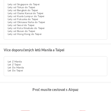
Lety od Singapore do Taipei
Lety od Tokyo do Taipei
Lety od Bangkok do Taipei
Lety od Osaka Kansai do Taipei
Lety od Kuala Lumpur do Taipei
Lety od Fukuoka do Taipei
Lety od Okinawa Naha do Taipei
Lety od Seoul do Taipei
Lety od Kota Kinabalu do Taipei
Lety od Busan do Taipei
Lety od Hong Kong do Taipei
Více doporučených letů Manila a Taipei
Let Z Manila
Let Z Taipei
Let Do Manila
Let Do Taipei
Proč musíte cestovat s Airpaz