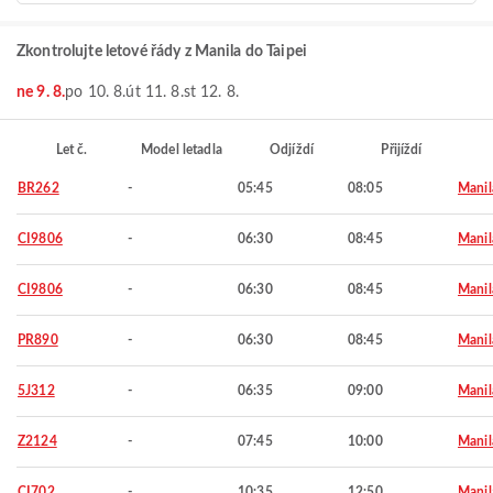
Zkontrolujte letové řády z Manila do Taipei
ne 9. 8.
po 10. 8.
út 11. 8.
st 12. 8.
Let č.
Model letadla
Odjíždí
Přijíždí
BR262
-
05:45
08:05
Manil
CI9806
-
06:30
08:45
Manil
CI9806
-
06:30
08:45
Manil
PR890
-
06:30
08:45
Manil
5J312
-
06:35
09:00
Manil
Z2124
-
07:45
10:00
Manil
CI702
-
10:35
12:50
Manil