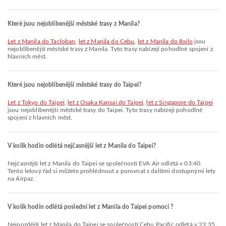
Které jsou nejoblíbenější městské trasy z Manila?
let z Manila do Tacloban
,
let z Manila do Cebu
,
let z Manila do Iloilo
jsou
nejoblíbenější městské trasy z Manila. Tyto trasy nabízejí pohodlné spojení z
hlavních měst.
Které jsou nejoblíbenější městské trasy do Taipei?
let z Tokyo do Taipei
,
let z Osaka Kansai do Taipei
,
let z Singapore do Taipei
jsou nejoblíbenější městské trasy do Taipei. Tyto trasy nabízejí pohodlné
spojení z hlavních měst.
V kolik hodin odlétá nejčasnější let z Manila do Taipei?
Nejčasnější let z Manila do Taipei se společností EVA Air odlétá v 03:40.
Tento letový řád si můžete prohlédnout a porovnat s dalšími dostupnými lety
na Airpaz.
V kolik hodin odlétá poslední let z Manila do Taipei pomocí ?
Nejpozdější let z Manila do Taipei se společností Cebu Pacific odlétá v 23:35.