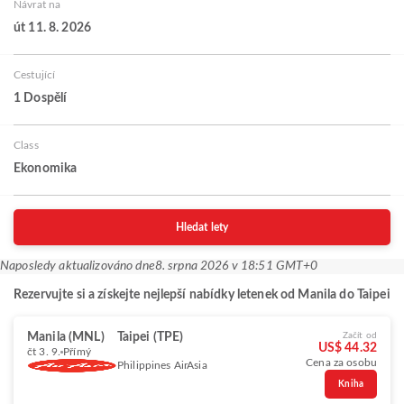
Návrat na
út 11. 8. 2026
Cestující
1 Dospělí
Class
Ekonomika
Hledat lety
Naposledy aktualizováno dne
8. srpna 2026 v 18:51 GMT+0
Rezervujte si a získejte nejlepší nabídky letenek od Manila do Taipei
Manila (MNL)
Taipei (TPE)
Začít od
US$ 44.32
čt 3. 9.
Přímý
Cena za osobu
Philippines AirAsia
Kniha