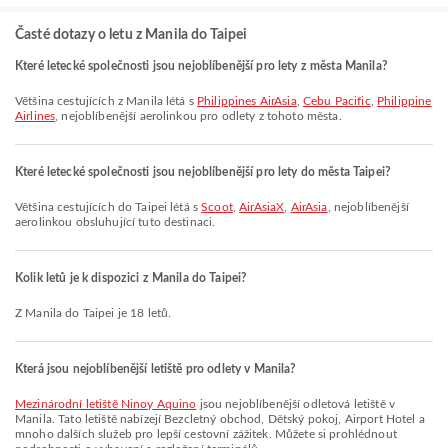
Časté dotazy o letu z Manila do Taipei
Které letecké společnosti jsou nejoblíbenější pro lety z města Manila?
Většina cestujících z Manila létá s
Philippines AirAsia
,
Cebu Pacific
,
Philippine
Airlines
, nejoblíbenější aerolinkou pro odlety z tohoto města.
Které letecké společnosti jsou nejoblíbenější pro lety do města Taipei?
Většina cestujících do Taipei létá s
Scoot
,
AirAsiaX
,
AirAsia
, nejoblíbenější
aerolinkou obsluhující tuto destinaci.
Kolik letů je k dispozici z Manila do Taipei?
Z Manila do Taipei je 18 letů.
Která jsou nejoblíbenější letiště pro odlety v Manila?
Mezinárodní letiště Ninoy Aquino
jsou nejoblíbenější odletová letiště v
Manila. Tato letiště nabízejí Bezcletný obchod, Dětský pokoj, Airport Hotel a
mnoho dalších služeb pro lepší cestovní zážitek. Můžete si prohlédnout