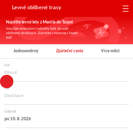
Levné oblíbené trasy
Najděte levné lety z Manila do Taipei
Využijte exkluzivní nabídky letů do vaší
oblíbené destinace. Začněte s rezervací hned
teď!
Jednosměrný
Zpáteční cesta
Více měst
Od
Původ
Na
Destinace
Odjezd
po 10. 8. 2026