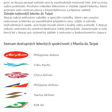
proč se Airpaz zavázal nabízet vám ty nejvhodnější možnosti letů, šité na míru
vašim potřebám. Pouhými několika kliknutími si můžete zajistit letenku, která
promění vaše cestovní plány v bezproblémový a příjemný zážitek.
Získejte nejlevnější letenku do Taipei
Airpaz nabízí exkluzivní nabídky a speciální nabídky, které vám umožní
rezervovat si letenku za neuvěřitelně přijatelné ceny. Užijte si výhody
zvýhodněných sazeb, aniž byste museli slevit z kvality nebo pohodlí. S Airpaz
nebylo cestování do vysněné destinace nikdy jednodušší. Zarezervujte si svůj
levný let s Airpaz pro výjimečný zážitek z cestování a bezkonkurenční úspory.
Seznam dostupných leteckých společností z Manila do Taipei
Philippines AirAsia
Cebu Pacific
China Airlines
Philippine Airlines
Starlux Airlines
EVA Air