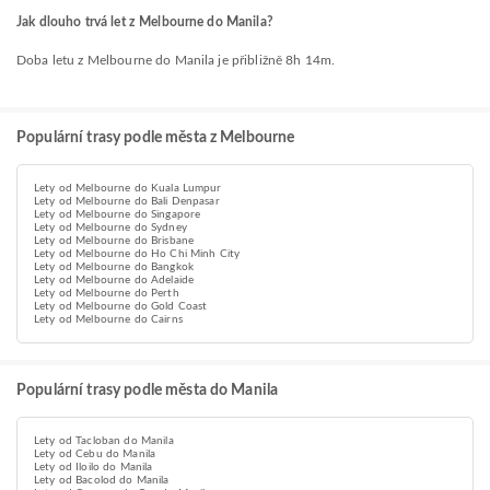
Jak dlouho trvá let z Melbourne do Manila?
Doba letu z Melbourne do Manila je přibližně 8h 14m.
Populární trasy podle města z Melbourne
Lety od Melbourne do Kuala Lumpur
Lety od Melbourne do Bali Denpasar
Lety od Melbourne do Singapore
Lety od Melbourne do Sydney
Lety od Melbourne do Brisbane
Lety od Melbourne do Ho Chi Minh City
Lety od Melbourne do Bangkok
Lety od Melbourne do Adelaide
Lety od Melbourne do Perth
Lety od Melbourne do Gold Coast
Lety od Melbourne do Cairns
Populární trasy podle města do Manila
Lety od Tacloban do Manila
Lety od Cebu do Manila
Lety od Iloilo do Manila
Lety od Bacolod do Manila