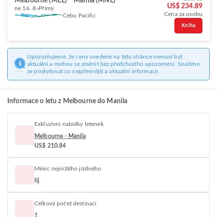
Melbourne (MEL)
Manila (MNL)
US$ 234.89
ne 16. 8.
Přímý
Cena za osobu
Cebu Pacific
Kniha
Upozorňujeme, že ceny uvedené na této stránce nemusí být
aktuální a mohou se změnit bez předchozího upozornění. Snažíme
se poskytovat co nejpřesnější a aktuální informace.
Informace o letu z Melbourne do Manila
Exkluzivní nabídky letenek
Melbourne - Manila
US$ 210.84
Měsíc nejnižšího jízdného
říj
Celkový počet destinací
1