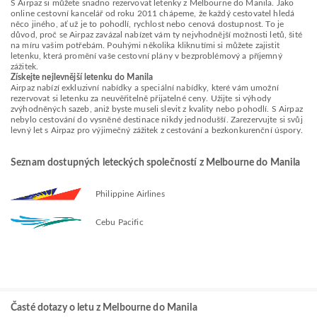
S Airpaz si můžete snadno rezervovat letenky z Melbourne do Manila. Jako
online cestovní kancelář od roku 2011 chápeme, že každý cestovatel hledá
něco jiného, ať už je to pohodlí, rychlost nebo cenová dostupnost. To je
důvod, proč se Airpaz zavázal nabízet vám ty nejvhodnější možnosti letů, šité
na míru vašim potřebám. Pouhými několika kliknutími si můžete zajistit
letenku, která promění vaše cestovní plány v bezproblémový a příjemný
zážitek.
Získejte nejlevnější letenku do Manila
Airpaz nabízí exkluzivní nabídky a speciální nabídky, které vám umožní
rezervovat si letenku za neuvěřitelně přijatelné ceny. Užijte si výhody
zvýhodněných sazeb, aniž byste museli slevit z kvality nebo pohodlí. S Airpaz
nebylo cestování do vysněné destinace nikdy jednodušší. Zarezervujte si svůj
levný let s Airpaz pro výjimečný zážitek z cestování a bezkonkurenční úspory.
Seznam dostupných leteckých společností z Melbourne do Manila
Philippine Airlines
Cebu Pacific
Časté dotazy o letu z Melbourne do Manila