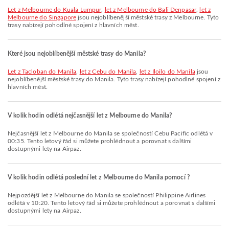
let z Melbourne do Kuala Lumpur
,
let z Melbourne do Bali Denpasar
,
let z
Melbourne do Singapore
jsou nejoblíbenější městské trasy z Melbourne. Tyto
trasy nabízejí pohodlné spojení z hlavních měst.
Které jsou nejoblíbenější městské trasy do Manila?
let z Tacloban do Manila
,
let z Cebu do Manila
,
let z Iloilo do Manila
jsou
nejoblíbenější městské trasy do Manila. Tyto trasy nabízejí pohodlné spojení z
hlavních měst.
V kolik hodin odlétá nejčasnější let z Melbourne do Manila?
Nejčasnější let z Melbourne do Manila se společností Cebu Pacific odlétá v
00:35. Tento letový řád si můžete prohlédnout a porovnat s dalšími
dostupnými lety na Airpaz.
V kolik hodin odlétá poslední let z Melbourne do Manila pomocí ?
Nejpozdější let z Melbourne do Manila se společností Philippine Airlines
odlétá v 10:20. Tento letový řád si můžete prohlédnout a porovnat s dalšími
dostupnými lety na Airpaz.