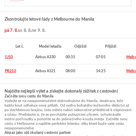
Zkontrolujte letové řády z Melbourne do Manila
pá 7. 8.
so 8. 8.
ne 9. 8.
Let č.
Model letadla
Odjíždí
Přijíždí
5J50
Airbus A330
00:35
07:05
Melb
PR210
Airbus A321
08:00
14:25
Melb
Najděte nejlepší výlet a získejte dokonalý zážitek z cestování
Začněte svou cestu do Manila
Vydejte se na nezapomenutelné dobrodružství do Manila, destinace, kde
každý kout odhaluje nový příběh. Od svého bohatého kulturního dědictví až
po dechberoucí krajinu, toto město nabízí nekonečné příležitosti k objevování
a úžasu. Představte si, že se procházíte pulzujícími ulicemi, ochutnáváte
místní pochoutky a ponoříte se do jedinečného kouzla města. Začněte svou
cestu z Melbourne a najděte perfektní letenku, díky které bude vaše cesta
nezapomenutelná.
Airpaz jako váš zkušený cestovní partner