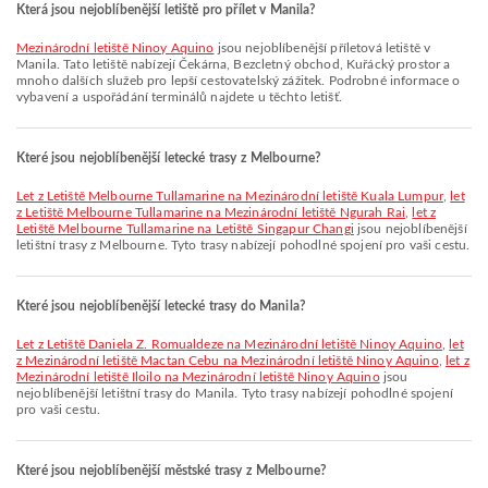
Která jsou nejoblíbenější letiště pro přílet v Manila?
Mezinárodní letiště Ninoy Aquino
jsou nejoblíbenější příletová letiště v
Manila. Tato letiště nabízejí Čekárna, Bezcletný obchod, Kuřácký prostor a
mnoho dalších služeb pro lepší cestovatelský zážitek. Podrobné informace o
vybavení a uspořádání terminálů najdete u těchto letišť.
Které jsou nejoblíbenější letecké trasy z Melbourne?
let z Letiště Melbourne Tullamarine na Mezinárodní letiště Kuala Lumpur
,
let
z Letiště Melbourne Tullamarine na Mezinárodní letiště Ngurah Rai
,
let z
Letiště Melbourne Tullamarine na Letiště Singapur Changi
jsou nejoblíbenější
letištní trasy z Melbourne. Tyto trasy nabízejí pohodlné spojení pro vaši cestu.
Které jsou nejoblíbenější letecké trasy do Manila?
let z Letiště Daniela Z. Romualdeze na Mezinárodní letiště Ninoy Aquino
,
let
z Mezinárodní letiště Mactan Cebu na Mezinárodní letiště Ninoy Aquino
,
let z
Mezinárodní letiště Iloilo na Mezinárodní letiště Ninoy Aquino
jsou
nejoblíbenější letištní trasy do Manila. Tyto trasy nabízejí pohodlné spojení
pro vaši cestu.
Které jsou nejoblíbenější městské trasy z Melbourne?