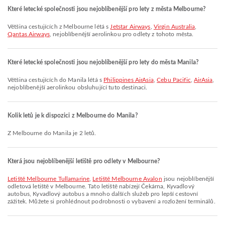
Které letecké společnosti jsou nejoblíbenější pro lety z města Melbourne?
Většina cestujících z Melbourne létá s
Jetstar Airways
,
Virgin Australia
,
Qantas Airways
, nejoblíbenější aerolinkou pro odlety z tohoto města.
Které letecké společnosti jsou nejoblíbenější pro lety do města Manila?
Většina cestujících do Manila létá s
Philippines AirAsia
,
Cebu Pacific
,
AirAsia
,
nejoblíbenější aerolinkou obsluhující tuto destinaci.
Kolik letů je k dispozici z Melbourne do Manila?
Z Melbourne do Manila je 2 letů.
Která jsou nejoblíbenější letiště pro odlety v Melbourne?
Letiště Melbourne Tullamarine
,
Letiště Melbourne Avalon
jsou nejoblíbenější
odletová letiště v Melbourne. Tato letiště nabízejí Čekárna, Kyvadlový
autobus, Kyvadlový autobus a mnoho dalších služeb pro lepší cestovní
zážitek. Můžete si prohlédnout podrobnosti o vybavení a rozložení terminálů.