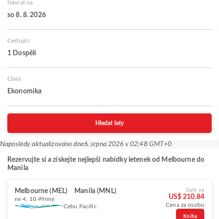
Návrat na
so 8. 8. 2026
Cestující
1 Dospělí
Class
Ekonomika
Hledat lety
Naposledy aktualizováno dne
6. srpna 2026 v 02:48 GMT+0
Rezervujte si a získejte nejlepší nabídky letenek od Melbourne do
Manila
Melbourne (MEL)
Manila (MNL)
Začít od
US$ 210.84
ne 4. 10.
Přímý
Cena za osobu
Cebu Pacific
Kniha