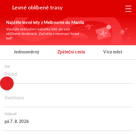
Levné oblíbené trasy
Najděte levné lety z Melbourne do Manila
Využijte exkluzivní nabídky letů do vaší
oblíbené destinace. Začněte s rezervací hned
teď!
Jednosměrný
Zpáteční cesta
Více měst
Od
Původ
Na
Destinace
Odjezd
pá 7. 8. 2026