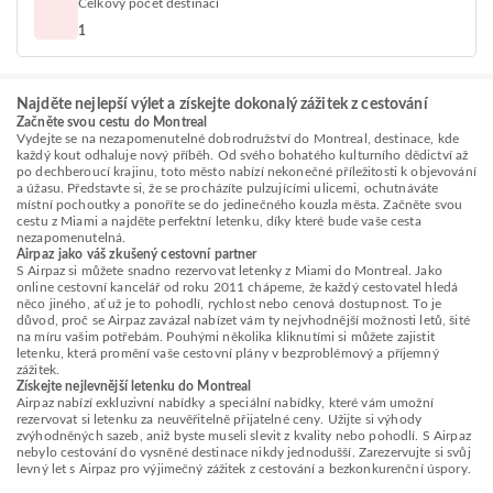
Celkový počet destinací
1
Najděte nejlepší výlet a získejte dokonalý zážitek z cestování
Začněte svou cestu do Montreal
Vydejte se na nezapomenutelné dobrodružství do Montreal, destinace, kde
každý kout odhaluje nový příběh. Od svého bohatého kulturního dědictví až
po dechberoucí krajinu, toto město nabízí nekonečné příležitosti k objevování
a úžasu. Představte si, že se procházíte pulzujícími ulicemi, ochutnáváte
místní pochoutky a ponoříte se do jedinečného kouzla města. Začněte svou
cestu z Miami a najděte perfektní letenku, díky které bude vaše cesta
nezapomenutelná.
Airpaz jako váš zkušený cestovní partner
S Airpaz si můžete snadno rezervovat letenky z Miami do Montreal. Jako
online cestovní kancelář od roku 2011 chápeme, že každý cestovatel hledá
něco jiného, ať už je to pohodlí, rychlost nebo cenová dostupnost. To je
důvod, proč se Airpaz zavázal nabízet vám ty nejvhodnější možnosti letů, šité
na míru vašim potřebám. Pouhými několika kliknutími si můžete zajistit
letenku, která promění vaše cestovní plány v bezproblémový a příjemný
zážitek.
Získejte nejlevnější letenku do Montreal
Airpaz nabízí exkluzivní nabídky a speciální nabídky, které vám umožní
rezervovat si letenku za neuvěřitelně přijatelné ceny. Užijte si výhody
zvýhodněných sazeb, aniž byste museli slevit z kvality nebo pohodlí. S Airpaz
nebylo cestování do vysněné destinace nikdy jednodušší. Zarezervujte si svůj
levný let s Airpaz pro výjimečný zážitek z cestování a bezkonkurenční úspory.