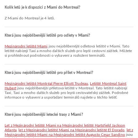
Kolik letů je k dispozici z Miami do Montreal?
Z Miami do Montreal je 4 letů.
Která jsou nejoblíbenější letiště pro odlety v Miami?
Mezinárodní letiště Miami
jsou nejoblíbenější odletová letiště v Miami. Tato
letiště nabízejí Taxi a mnoho dalších služeb pro lepší cestovní zážitek. Můžete
si prohlédnout podrobnosti o vybavení a rozložení terminálů.
Která jsou nejoblíbenější letiště pro přílet v Montreal?
Mezinárodní letiště Montréal Pierre Elliott Trudeau
,
Letiště Montreal Saint
Hubert
jsou nejoblíbenější příletová letiště v Montreal. Tato letiště nabízejí
Taxi, Taxi a mnoho dalších služeb pro lepší cestovatelský zážitek. Podrobné
informace o vybavení a uspořádání terminálů najdete u těchto letišť.
Které jsou nejoblíbenější letecké trasy z Miami?
let z Mezinárodní letiště Miami na Mezinárodní letiště Hartsfield Jackson
Atlanta
,
let z Mezinárodní letiště Miami na Mezinárodní letiště El Dorado
,
let z
Mezinárodní letiště Miami na Mezinárodní letiště Augusto Cesar Sandino
jsou