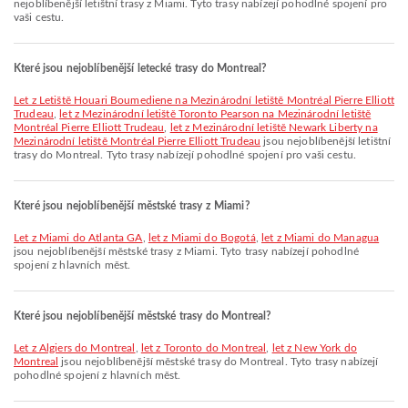
nejoblíbenější letištní trasy z Miami. Tyto trasy nabízejí pohodlné spojení pro
vaši cestu.
Které jsou nejoblíbenější letecké trasy do Montreal?
let z Letiště Houari Boumediene na Mezinárodní letiště Montréal Pierre Elliott
Trudeau
,
let z Mezinárodní letiště Toronto Pearson na Mezinárodní letiště
Montréal Pierre Elliott Trudeau
,
let z Mezinárodní letiště Newark Liberty na
Mezinárodní letiště Montréal Pierre Elliott Trudeau
jsou nejoblíbenější letištní
trasy do Montreal. Tyto trasy nabízejí pohodlné spojení pro vaši cestu.
Které jsou nejoblíbenější městské trasy z Miami?
let z Miami do Atlanta GA
,
let z Miami do Bogotá
,
let z Miami do Managua
jsou nejoblíbenější městské trasy z Miami. Tyto trasy nabízejí pohodlné
spojení z hlavních měst.
Které jsou nejoblíbenější městské trasy do Montreal?
let z Algiers do Montreal
,
let z Toronto do Montreal
,
let z New York do
Montreal
jsou nejoblíbenější městské trasy do Montreal. Tyto trasy nabízejí
pohodlné spojení z hlavních měst.