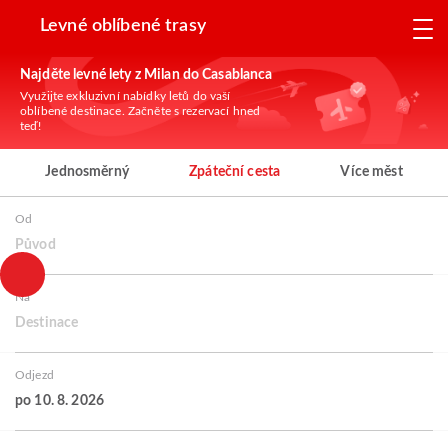
Levné oblíbené trasy
Najděte levné lety z Milan do Casablanca
Využijte exkluzivní nabídky letů do vaší
oblíbené destinace. Začněte s rezervací hned
teď!
Jednosměrný
Zpáteční cesta
Více měst
Od
Původ
Na
Destinace
Odjezd
po 10. 8. 2026