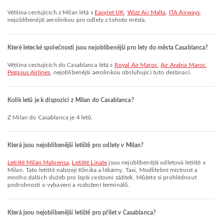
Většina cestujících z Milan létá s
EasyJet UK
,
Wizz Air Malta
,
ITA Airways
,
nejoblíbenější aerolinkou pro odlety z tohoto města.
Které letecké společnosti jsou nejoblíbenější pro lety do města Casablanca?
Většina cestujících do Casablanca létá s
Royal Air Maroc
,
Air Arabia Maroc
,
Pegasus Airlines
, nejoblíbenější aerolinkou obsluhující tuto destinaci.
Kolik letů je k dispozici z Milan do Casablanca?
Z Milan do Casablanca je 4 letů.
Která jsou nejoblíbenější letiště pro odlety v Milan?
Letiště Milán Malpensa
,
Letiště Linate
jsou nejoblíbenější odletová letiště v
Milan. Tato letiště nabízejí Klinika a lékárny, Taxi, Modlitební místnost a
mnoho dalších služeb pro lepší cestovní zážitek. Můžete si prohlédnout
podrobnosti o vybavení a rozložení terminálů.
Která jsou nejoblíbenější letiště pro přílet v Casablanca?