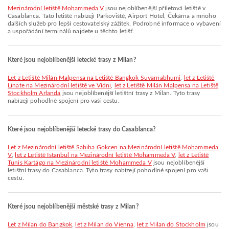
Mezinárodní letiště Mohammeda V
jsou nejoblíbenější příletová letiště v
Casablanca. Tato letiště nabízejí Parkoviště, Airport Hotel, Čekárna a mnoho
dalších služeb pro lepší cestovatelský zážitek. Podrobné informace o vybavení
a uspořádání terminálů najdete u těchto letišť.
Které jsou nejoblíbenější letecké trasy z Milan?
let z Letiště Milán Malpensa na Letiště Bangkok Suvarnabhumi
,
let z Letiště
Linate na Mezinárodní letiště ve Vídni
,
let z Letiště Milán Malpensa na Letiště
Stockholm Arlanda
jsou nejoblíbenější letištní trasy z Milan. Tyto trasy
nabízejí pohodlné spojení pro vaši cestu.
Které jsou nejoblíbenější letecké trasy do Casablanca?
let z Mezinárodní letiště Sabiha Gokcen na Mezinárodní letiště Mohammeda
V
,
let z Letiště Istanbul na Mezinárodní letiště Mohammeda V
,
let z Letiště
Tunis Kartágo na Mezinárodní letiště Mohammeda V
jsou nejoblíbenější
letištní trasy do Casablanca. Tyto trasy nabízejí pohodlné spojení pro vaši
cestu.
Které jsou nejoblíbenější městské trasy z Milan?
let z Milan do Bangkok
,
let z Milan do Vienna
,
let z Milan do Stockholm
jsou