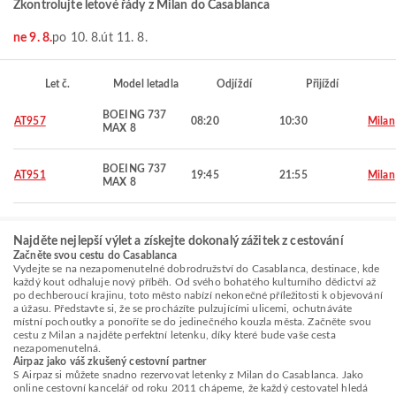
Zkontrolujte letové řády z Milan do Casablanca
ne 9. 8.
po 10. 8.
út 11. 8.
Let č.
Model letadla
Odjíždí
Přijíždí
BOEING 737
AT957
08:20
10:30
Milan
MAX 8
BOEING 737
AT951
19:45
21:55
Milan
MAX 8
Najděte nejlepší výlet a získejte dokonalý zážitek z cestování
Začněte svou cestu do Casablanca
Vydejte se na nezapomenutelné dobrodružství do Casablanca, destinace, kde
každý kout odhaluje nový příběh. Od svého bohatého kulturního dědictví až
po dechberoucí krajinu, toto město nabízí nekonečné příležitosti k objevování
a úžasu. Představte si, že se procházíte pulzujícími ulicemi, ochutnáváte
místní pochoutky a ponoříte se do jedinečného kouzla města. Začněte svou
cestu z Milan a najděte perfektní letenku, díky které bude vaše cesta
nezapomenutelná.
Airpaz jako váš zkušený cestovní partner
S Airpaz si můžete snadno rezervovat letenky z Milan do Casablanca. Jako
online cestovní kancelář od roku 2011 chápeme, že každý cestovatel hledá