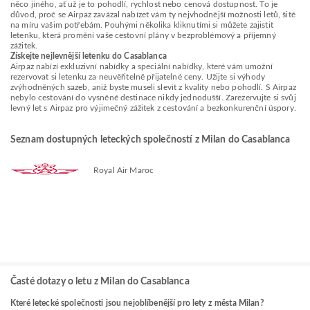
něco jiného, ať už je to pohodlí, rychlost nebo cenová dostupnost. To je
důvod, proč se Airpaz zavázal nabízet vám ty nejvhodnější možnosti letů, šité
na míru vašim potřebám. Pouhými několika kliknutími si můžete zajistit
letenku, která promění vaše cestovní plány v bezproblémový a příjemný
zážitek.
Získejte nejlevnější letenku do Casablanca
Airpaz nabízí exkluzivní nabídky a speciální nabídky, které vám umožní
rezervovat si letenku za neuvěřitelně přijatelné ceny. Užijte si výhody
zvýhodněných sazeb, aniž byste museli slevit z kvality nebo pohodlí. S Airpaz
nebylo cestování do vysněné destinace nikdy jednodušší. Zarezervujte si svůj
levný let s Airpaz pro výjimečný zážitek z cestování a bezkonkurenční úspory.
Seznam dostupných leteckých společností z Milan do Casablanca
Royal Air Maroc
Časté dotazy o letu z Milan do Casablanca
Které letecké společnosti jsou nejoblíbenější pro lety z města Milan?