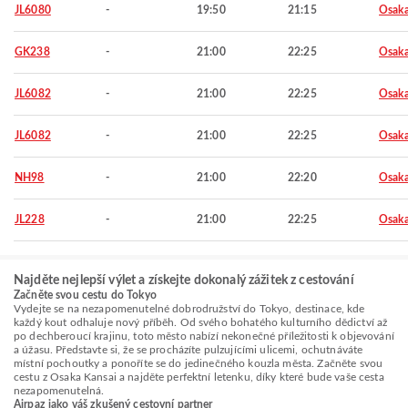
JL6080
-
19:50
21:15
Osaka
GK238
-
21:00
22:25
Osaka
JL6082
-
21:00
22:25
Osaka
JL6082
-
21:00
22:25
Osaka
NH98
-
21:00
22:20
Osaka
JL228
-
21:00
22:25
Osaka
Najděte nejlepší výlet a získejte dokonalý zážitek z cestování
Začněte svou cestu do Tokyo
Vydejte se na nezapomenutelné dobrodružství do Tokyo, destinace, kde
každý kout odhaluje nový příběh. Od svého bohatého kulturního dědictví až
po dechberoucí krajinu, toto město nabízí nekonečné příležitosti k objevování
a úžasu. Představte si, že se procházíte pulzujícími ulicemi, ochutnáváte
místní pochoutky a ponoříte se do jedinečného kouzla města. Začněte svou
cestu z Osaka Kansai a najděte perfektní letenku, díky které bude vaše cesta
nezapomenutelná.
Airpaz jako váš zkušený cestovní partner