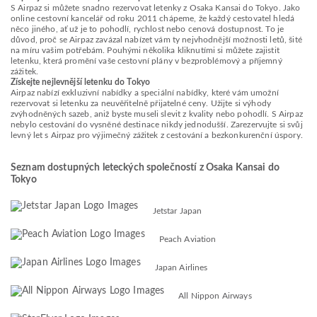
S Airpaz si můžete snadno rezervovat letenky z Osaka Kansai do Tokyo. Jako
online cestovní kancelář od roku 2011 chápeme, že každý cestovatel hledá
něco jiného, ať už je to pohodlí, rychlost nebo cenová dostupnost. To je
důvod, proč se Airpaz zavázal nabízet vám ty nejvhodnější možnosti letů, šité
na míru vašim potřebám. Pouhými několika kliknutími si můžete zajistit
letenku, která promění vaše cestovní plány v bezproblémový a příjemný
zážitek.
Získejte nejlevnější letenku do Tokyo
Airpaz nabízí exkluzivní nabídky a speciální nabídky, které vám umožní
rezervovat si letenku za neuvěřitelně přijatelné ceny. Užijte si výhody
zvýhodněných sazeb, aniž byste museli slevit z kvality nebo pohodlí. S Airpaz
nebylo cestování do vysněné destinace nikdy jednodušší. Zarezervujte si svůj
levný let s Airpaz pro výjimečný zážitek z cestování a bezkonkurenční úspory.
Seznam dostupných leteckých společností z Osaka Kansai do
Tokyo
Jetstar Japan
Peach Aviation
Japan Airlines
All Nippon Airways