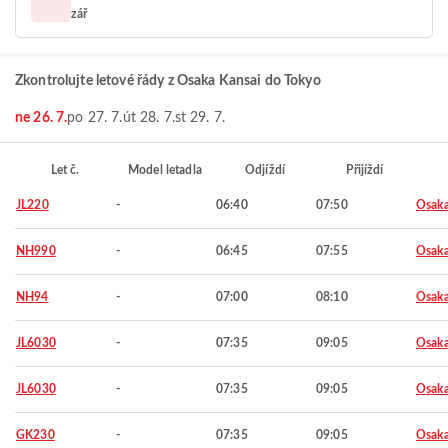
zář
Zkontrolujte letové řády z Osaka Kansai do Tokyo
ne 26. 7.
po 27. 7.
út 28. 7.
st 29. 7.
Let č.
Model letadla
Odjíždí
Přijíždí
JL220
-
06:40
07:50
Osaka
NH990
-
06:45
07:55
Osaka
NH94
-
07:00
08:10
Osaka
JL6030
-
07:35
09:05
Osaka
JL6030
-
07:35
09:05
Osaka
GK230
-
07:35
09:05
Osaka