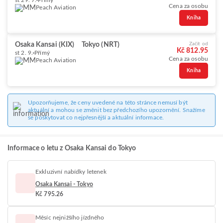
st 29. 7.
Přímý
Cena za osobu
Peach Aviation
Kniha
Osaka Kansai (KIX)
Tokyo (NRT)
Začít od
Kč 812.95
st 2. 9.
Přímý
Cena za osobu
Peach Aviation
Kniha
Upozorňujeme, že ceny uvedené na této stránce nemusí být
aktuální a mohou se změnit bez předchozího upozornění. Snažíme
se poskytovat co nejpřesnější a aktuální informace.
Informace o letu z Osaka Kansai do Tokyo
Exkluzivní nabídky letenek
Osaka Kansai - Tokyo
Kč 795.26
Měsíc nejnižšího jízdného