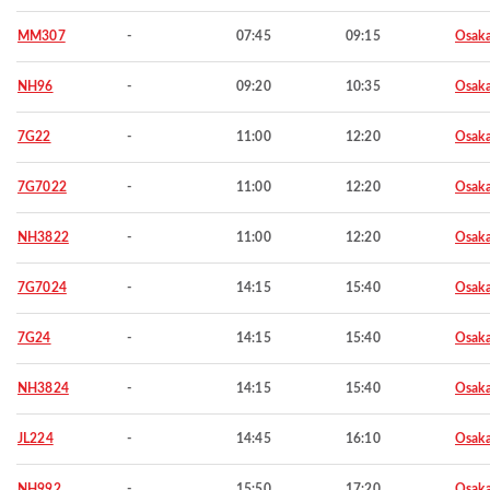
MM307
-
07:45
09:15
Osaka
NH96
-
09:20
10:35
Osaka
7G22
-
11:00
12:20
Osaka
7G7022
-
11:00
12:20
Osaka
NH3822
-
11:00
12:20
Osaka
7G7024
-
14:15
15:40
Osaka
7G24
-
14:15
15:40
Osaka
NH3824
-
14:15
15:40
Osaka
JL224
-
14:45
16:10
Osaka
NH992
-
15:50
17:20
Osaka