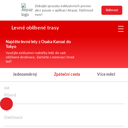
Získejte spoustu exkluzivních promo
akcí pouze v aplikaci Airpaz. Stáhnout
Stáhnout
nyní!
Levné oblíbené trasy
Najděte levné lety z Osaka Kansai do
Tokyo
Využijte exkluzivní nabídky letů do vaší
oblíbené destinace. Začněte s rezervací hned
teď!
Jednosměrný
Zpáteční cesta
Více měst
Od
Původ
Na
Destinace