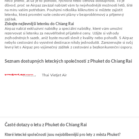
něco jiného, ať už je to pohodlí, rychlost nebo cenová dostupnost. To je
důvod, proč se Airpaz zavázal nabízet vám ty nejvhodnější možnosti letů, šité
na míru vašim potřebám. Pouhými několika kliknutími si můžete zajistit
letenku, která promění vaše cestovní plány v bezproblémový a příjemný
zážitek.
Získejte nejlevnější letenku do Chiang Rai
Airpaz nabízí exkluzivní nabídky a speciální nabídky, které vám umožní
rezervovat si letenku za neuvěřitelně přijatelné ceny. Užijte si výhody
zvýhodněných sazeb, aniž byste museli slevit z kvality nebo pohodlí. S Airpaz
nebylo cestování do vysněné destinace nikdy jednodušší. Zarezervujte si svůj
levný let s Airpaz pro výjimečný zážitek z cestování a bezkonkurenční úspory.
Seznam dostupných leteckých společností z Phuket do Chiang Rai
Thai Vietjet Air
Časté dotazy o letu z Phuket do Chiang Rai
Které letecké společnosti jsou nejoblíbenější pro lety z města Phuket?