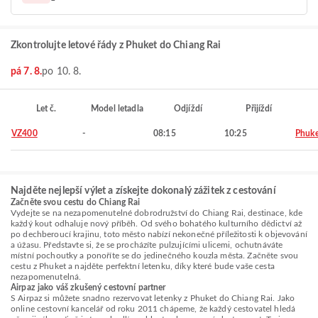
Zkontrolujte letové řády z Phuket do Chiang Rai
pá 7. 8.
po 10. 8.
Let č.
Model letadla
Odjíždí
Přijíždí
VZ400
-
08:15
10:25
Phuke
Najděte nejlepší výlet a získejte dokonalý zážitek z cestování
Začněte svou cestu do Chiang Rai
Vydejte se na nezapomenutelné dobrodružství do Chiang Rai, destinace, kde
každý kout odhaluje nový příběh. Od svého bohatého kulturního dědictví až
po dechberoucí krajinu, toto město nabízí nekonečné příležitosti k objevování
a úžasu. Představte si, že se procházíte pulzujícími ulicemi, ochutnáváte
místní pochoutky a ponoříte se do jedinečného kouzla města. Začněte svou
cestu z Phuket a najděte perfektní letenku, díky které bude vaše cesta
nezapomenutelná.
Airpaz jako váš zkušený cestovní partner
S Airpaz si můžete snadno rezervovat letenky z Phuket do Chiang Rai. Jako
online cestovní kancelář od roku 2011 chápeme, že každý cestovatel hledá