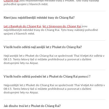
Chiang Mai
jsou nejoblíbenější městské trasy z Phuket. Tyto trasy nabízejí
pohodlné spojení z hlavních měst.
Které jsou nejoblíbenější městské trasy do Chiang Rai?
let z Bangkok do Chiang Rai
,
let z Singapore do Chiang Rai
jsou
nejoblíbenější městské trasy do Chiang Rai. Tyto trasy nabízejí pohodlné
spojení z hlavních měst.
V kolik hodin odlétá nejčasnější let z Phuket do Chiang Rai?
Nejčasnější let z Phuket do Chiang Rai se společností Thai Vietjet Air odlétá v
08:15. Tento letový řád si můžete prohlédnout a porovnat s dalšími
dostupnými lety na Airpaz.
V kolik hodin odlétá poslední let z Phuket do Chiang Rai pomocí ?
Nejpozdější let z Phuket do Chiang Rai se společností Thai Vietjet Air odlétá v
08:15. Tento letový řád si můžete prohlédnout a porovnat s dalšími
dostupnými lety na Airpaz.
Jak dlouho trvá let z Phuket do Chiang Rai?