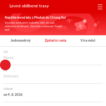
Levné oblíbené trasy
Najděte levné lety z Phuket do Chiang Rai
Využijte exkluzivní nabídky letů do vaší
oblíbené destinace. Začněte s rezervací hned
teď!
Jednosměrný
Zpáteční cesta
Více měst
Od
Původ
Na
Destinace
Odjezd
ne 9. 8. 2026