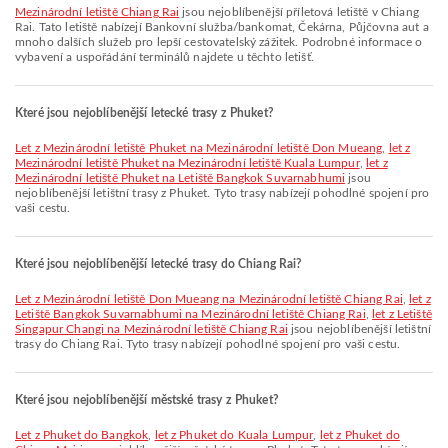
Mezinárodní letiště Chiang Rai
jsou nejoblíbenější příletová letiště v Chiang
Rai. Tato letiště nabízejí Bankovní služba/bankomat, Čekárna, Půjčovna aut a
mnoho dalších služeb pro lepší cestovatelský zážitek. Podrobné informace o
vybavení a uspořádání terminálů najdete u těchto letišť.
Které jsou nejoblíbenější letecké trasy z Phuket?
let z Mezinárodní letiště Phuket na Mezinárodní letiště Don Mueang
,
let z
Mezinárodní letiště Phuket na Mezinárodní letiště Kuala Lumpur
,
let z
Mezinárodní letiště Phuket na Letiště Bangkok Suvarnabhumi
jsou
nejoblíbenější letištní trasy z Phuket. Tyto trasy nabízejí pohodlné spojení pro
vaši cestu.
Které jsou nejoblíbenější letecké trasy do Chiang Rai?
let z Mezinárodní letiště Don Mueang na Mezinárodní letiště Chiang Rai
,
let z
Letiště Bangkok Suvarnabhumi na Mezinárodní letiště Chiang Rai
,
let z Letiště
Singapur Changi na Mezinárodní letiště Chiang Rai
jsou nejoblíbenější letištní
trasy do Chiang Rai. Tyto trasy nabízejí pohodlné spojení pro vaši cestu.
Které jsou nejoblíbenější městské trasy z Phuket?
let z Phuket do Bangkok
,
let z Phuket do Kuala Lumpur
,
let z Phuket do