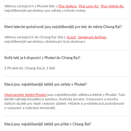
Většina cestujících z Phuket létá s
Thai AirAsia
,
Thai Lion Air
,
Thai Vietjet Air
,
nejoblíbenější aerolinkou pro odlety z tohoto města.
Které letecké společnosti jsou nejoblíbenější pro lety do města Chiang Rai?
Většina cestujících do Chiang Rai létá s
Scoot
,
Singapore Airlines
,
nejoblíbenější aerolinkou obsluhující tuto destinaci.
Kolik letů je k dispozici z Phuket do Chiang Rai?
Z Phuket do Chiang Rai je 2 letů.
Která jsou nejoblíbenější letiště pro odlety v Phuket?
Mezinárodní letiště Phuket
jsou nejoblíbenější odletová letiště v Phuket. Tato
letiště nabízejí Kyvadlový autobus, Kuřácký prostor, Stravování a mnoho
dalších služeb pro lepší cestovní zážitek. Můžete si prohlédnout podrobnosti
o vybavení a rozložení terminálů.
Která jsou nejoblíbenější letiště pro přílet v Chiang Rai?