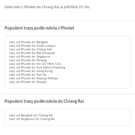
Doba letu z Phuket do Chiang Rai je přibližně 2h 5m.
Populární trasy podle města z Phuket
Lety od Phuket do Bangkok
Lety od Phuket do Kuala Lumpur
Lety od Phuket do Chiang Mai
Lety od Phuket do Bali Denpasar
Lety od Phuket do Singapore
Lety od Phuket do Penang
Lety od Phuket do Ho Chi Minh City
Lety od Phuket do Koh Samui Chaweng
Lety od Phuket do Hong Kong
Lety od Phuket do Hat Yai
Lety od Phuket do Rayong Pattaya
Lety od Phuket do Sharjah
Populární trasy podle města do Chiang Rai
Lety od Bangkok do Chiang Rai
Lety od Singapore do Chiang Rai