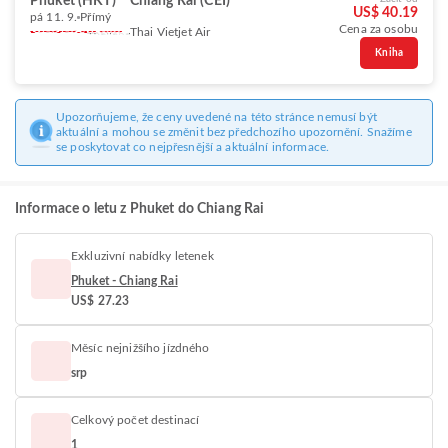
Phuket (HKT)
Chiang Rai (CEI)
US$ 40.19
pá 11. 9.
Přímý
Cena za osobu
Thai Vietjet Air
Kniha
Upozorňujeme, že ceny uvedené na této stránce nemusí být
aktuální a mohou se změnit bez předchozího upozornění. Snažíme
se poskytovat co nejpřesnější a aktuální informace.
Informace o letu z Phuket do Chiang Rai
Exkluzivní nabídky letenek
Phuket - Chiang Rai
US$ 27.23
Měsíc nejnižšího jízdného
srp
Celkový počet destinací
1