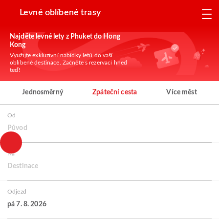
Levné oblíbené trasy
Najděte levné lety z Phuket do Hong
Kong
Využijte exkluzivní nabídky letů do vaší
oblíbené destinace. Začněte s rezervací hned
teď!
Jednosměrný
Zpáteční cesta
Více měst
Od
Původ
Na
Destinace
Odjezd
pá 7. 8. 2026