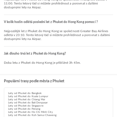
11:00. Tento letový řád si můžete prohlédnout a porovnat s dalšími
dostupnými lety na Airpaz.
V kolik hodin odlétá poslední let z Phuket do Hong Kong pomocí ?
Nejpozdější let z Phuket do Hong Kong se společností Greater Bay Airlines
odlétá v 23:10. Tento letový řád si můžete prohlédnout a porovnat s dalšími
dostupnými lety na Airpaz.
Jak dlouho trvá let z Phuket do Hong Kong?
Doba letu z Phuket do Hong Kong je přibližně 3h 45m.
Populární trasy podle města z Phuket
Lety od Phuket do Bangkok
Lety od Phuket do Kuala Lumpur
Lety od Phuket do Chiang Mai
Lety od Phuket do Bali Denpasar
Lety od Phuket do Singapore
Lety od Phuket do Penang
Lety od Phuket do Ho Chi Minh City
Lety od Phuket do Koh Samui Chaweng