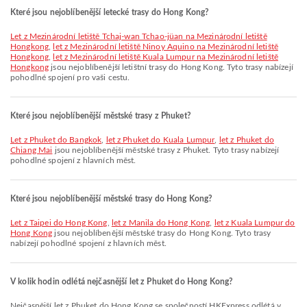
Které jsou nejoblíbenější letecké trasy do Hong Kong?
let z Mezinárodní letiště Tchaj-wan Tchao-jüan na Mezinárodní letiště
Hongkong
,
let z Mezinárodní letiště Ninoy Aquino na Mezinárodní letiště
Hongkong
,
let z Mezinárodní letiště Kuala Lumpur na Mezinárodní letiště
Hongkong
jsou nejoblíbenější letištní trasy do Hong Kong. Tyto trasy nabízejí
pohodlné spojení pro vaši cestu.
Které jsou nejoblíbenější městské trasy z Phuket?
let z Phuket do Bangkok
,
let z Phuket do Kuala Lumpur
,
let z Phuket do
Chiang Mai
jsou nejoblíbenější městské trasy z Phuket. Tyto trasy nabízejí
pohodlné spojení z hlavních měst.
Které jsou nejoblíbenější městské trasy do Hong Kong?
let z Taipei do Hong Kong
,
let z Manila do Hong Kong
,
let z Kuala Lumpur do
Hong Kong
jsou nejoblíbenější městské trasy do Hong Kong. Tyto trasy
nabízejí pohodlné spojení z hlavních měst.
V kolik hodin odlétá nejčasnější let z Phuket do Hong Kong?
Nejčasnější let z Phuket do Hong Kong se společností HKExpress odlétá v