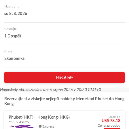
Návrat na
so 8. 8. 2026
Cestující
1 Dospělí
Class
Ekonomika
Hledat lety
Naposledy aktualizováno dne
6. srpna 2026 v 20:20 GMT+0
Rezervujte si a získejte nejlepší nabídky letenek od Phuket do Hong
Kong
Phuket (HKT)
Hong Kong (HKG)
Začít od
US$ 78.18
čt 3. 9.
Přímý
Cena za osobu
HKExpress