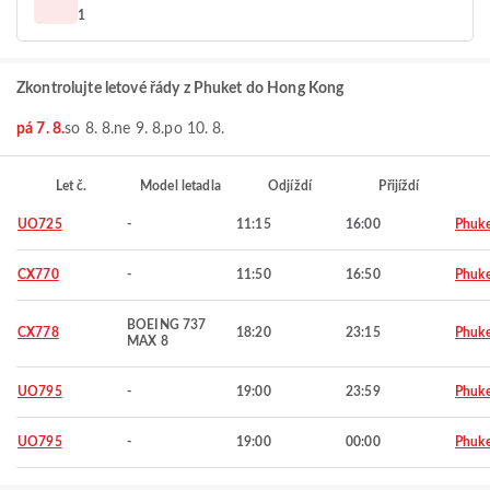
1
Zkontrolujte letové řády z Phuket do Hong Kong
pá 7. 8.
so 8. 8.
ne 9. 8.
po 10. 8.
Let č.
Model letadla
Odjíždí
Přijíždí
UO725
-
11:15
16:00
Phuke
CX770
-
11:50
16:50
Phuke
BOEING 737
CX778
18:20
23:15
Phuke
MAX 8
UO795
-
19:00
23:59
Phuke
UO795
-
19:00
00:00
Phuke