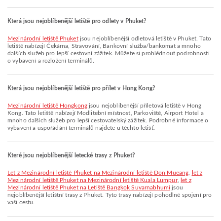
Která jsou nejoblíbenější letiště pro odlety v Phuket?
Mezinárodní letiště Phuket
jsou nejoblíbenější odletová letiště v Phuket. Tato
letiště nabízejí Čekárna, Stravování, Bankovní služba/bankomat a mnoho
dalších služeb pro lepší cestovní zážitek. Můžete si prohlédnout podrobnosti
o vybavení a rozložení terminálů.
Která jsou nejoblíbenější letiště pro přílet v Hong Kong?
Mezinárodní letiště Hongkong
jsou nejoblíbenější příletová letiště v Hong
Kong. Tato letiště nabízejí Modlitební místnost, Parkoviště, Airport Hotel a
mnoho dalších služeb pro lepší cestovatelský zážitek. Podrobné informace o
vybavení a uspořádání terminálů najdete u těchto letišť.
Které jsou nejoblíbenější letecké trasy z Phuket?
let z Mezinárodní letiště Phuket na Mezinárodní letiště Don Mueang
,
let z
Mezinárodní letiště Phuket na Mezinárodní letiště Kuala Lumpur
,
let z
Mezinárodní letiště Phuket na Letiště Bangkok Suvarnabhumi
jsou
nejoblíbenější letištní trasy z Phuket. Tyto trasy nabízejí pohodlné spojení pro
vaši cestu.