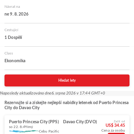
Návrat na
ne 9. 8. 2026
Cestující
1 Dospělí
Class
Ekonomika
Hledat lety
Naposledy aktualizováno dne
6. srpna 2026 v 17:44 GMT+0
Rezervujte si a získejte nejlepší nabídky letenek od Puerto Princesa
City do Davao City
Puerto Princesa City (PPS)
Davao City (DVO)
Začít od
US$ 34.45
so 22. 8.
Přímý
Cena za osobu
Cebu Pacific