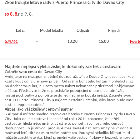
Zkontrolujte letové řády z Puerto Princesa City do Davao City
so 8. 8.
ne 9. 8.
Let č.
Model letadla
Odjíždí
Přijíždí
5J4761
-
13:20
15:00
Puert
Najděte nejlepší výlet a získejte dokonalý zážitek z cestování
Začněte svou cestu do Davao City
Vydejte se na nezapomenutelné dobrodružství do Davao City, destinace, kde
každý kout odhaluje nový příběh. Od svého bohatého kulturního dědictví až
po dechberoucí krajinu, toto město nabízí nekonečné příležitosti k objevování
a úžasu. Představte si, že se procházíte pulzujícími ulicemi, ochutnáváte
místní pochoutky a ponoříte se do jedinečného kouzla města. Začněte svou
cestu z Puerto Princesa City a najděte perfektní letenku, díky které bude vaše
cesta nezapomenutelná.
Airpaz jako váš zkušený cestovní partner
S Airpaz si můžete snadno rezervovat letenky z Puerto Princesa City do Davao
City. Jako online cestovní kancelář od roku 2011 chápeme, že každý
cestovatel hledá něco jiného, ať už je to pohodlí, rychlost nebo cenová
dostupnost. To je důvod, proč se Airpaz zavázal nabízet vám ty nejvhodnější
možnosti letů, šité na míru vašim potřebám. Pouhými několika kliknutími si
můžete zajistit letenku, která promění vaše cestovní plány v bezproblémový a