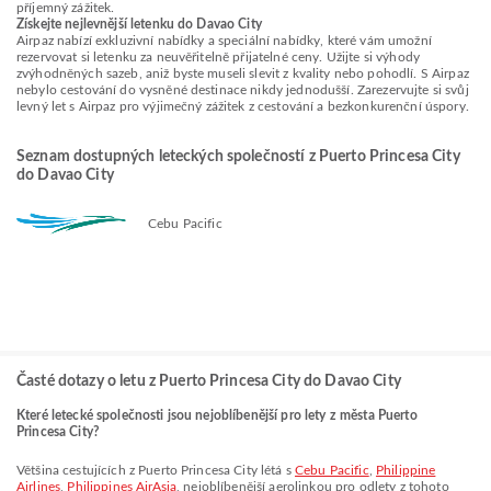
příjemný zážitek.
Získejte nejlevnější letenku do Davao City
Airpaz nabízí exkluzivní nabídky a speciální nabídky, které vám umožní
rezervovat si letenku za neuvěřitelně přijatelné ceny. Užijte si výhody
zvýhodněných sazeb, aniž byste museli slevit z kvality nebo pohodlí. S Airpaz
nebylo cestování do vysněné destinace nikdy jednodušší. Zarezervujte si svůj
levný let s Airpaz pro výjimečný zážitek z cestování a bezkonkurenční úspory.
Seznam dostupných leteckých společností z Puerto Princesa City
do Davao City
Cebu Pacific
Časté dotazy o letu z Puerto Princesa City do Davao City
Které letecké společnosti jsou nejoblíbenější pro lety z města Puerto
Princesa City?
Většina cestujících z Puerto Princesa City létá s
Cebu Pacific
,
Philippine
Airlines
,
Philippines AirAsia
, nejoblíbenější aerolinkou pro odlety z tohoto