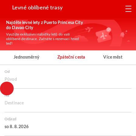
Levné oblíbené trasy
Najděte levné lety z Puerto Princesa City
do Davao City
Využijte exkluzivní nabídky letů do vaší
oblíbené destinace. Začněte s rezervací hned
teď!
Jednosměrný
Zpáteční cesta
Více měst
Od
Původ
Na
Destinace
Odjezd
so 8. 8. 2026