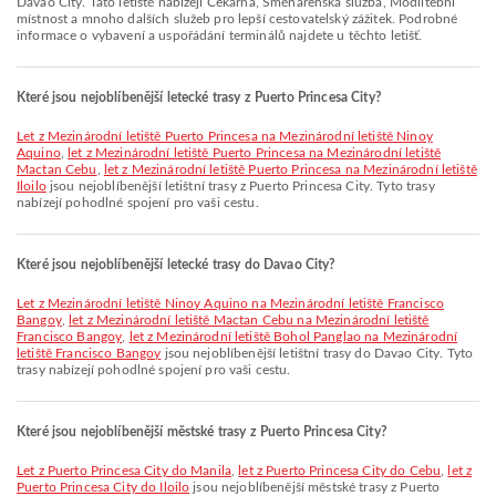
Davao City. Tato letiště nabízejí Čekárna, Směnárenská služba, Modlitební
místnost a mnoho dalších služeb pro lepší cestovatelský zážitek. Podrobné
informace o vybavení a uspořádání terminálů najdete u těchto letišť.
Které jsou nejoblíbenější letecké trasy z Puerto Princesa City?
let z Mezinárodní letiště Puerto Princesa na Mezinárodní letiště Ninoy
Aquino
,
let z Mezinárodní letiště Puerto Princesa na Mezinárodní letiště
Mactan Cebu
,
let z Mezinárodní letiště Puerto Princesa na Mezinárodní letiště
Iloilo
jsou nejoblíbenější letištní trasy z Puerto Princesa City. Tyto trasy
nabízejí pohodlné spojení pro vaši cestu.
Které jsou nejoblíbenější letecké trasy do Davao City?
let z Mezinárodní letiště Ninoy Aquino na Mezinárodní letiště Francisco
Bangoy
,
let z Mezinárodní letiště Mactan Cebu na Mezinárodní letiště
Francisco Bangoy
,
let z Mezinárodní letiště Bohol Panglao na Mezinárodní
letiště Francisco Bangoy
jsou nejoblíbenější letištní trasy do Davao City. Tyto
trasy nabízejí pohodlné spojení pro vaši cestu.
Které jsou nejoblíbenější městské trasy z Puerto Princesa City?
let z Puerto Princesa City do Manila
,
let z Puerto Princesa City do Cebu
,
let z
Puerto Princesa City do Iloilo
jsou nejoblíbenější městské trasy z Puerto