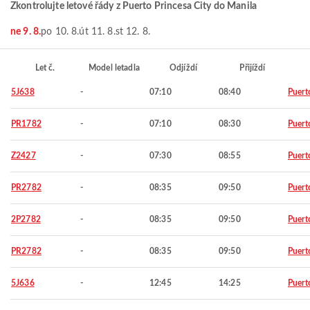
Zkontrolujte letové řády z Puerto Princesa City do Manila
ne 9. 8.
po 10. 8.
út 11. 8.
st 12. 8.
Let č.
Model letadla
Odjíždí
Přijíždí
5J638
-
07:10
08:40
Puert
PR1782
-
07:10
08:30
Puert
Z2427
-
07:30
08:55
Puert
PR2782
-
08:35
09:50
Puert
2P2782
-
08:35
09:50
Puert
PR2782
-
08:35
09:50
Puert
5J636
-
12:45
14:25
Puert