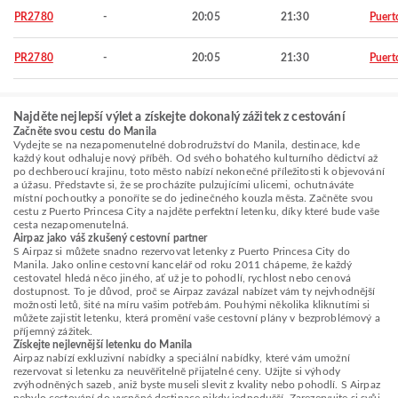
PR2780
-
20:05
21:30
Puert
PR2780
-
20:05
21:30
Puert
Najděte nejlepší výlet a získejte dokonalý zážitek z cestování
Začněte svou cestu do Manila
Vydejte se na nezapomenutelné dobrodružství do Manila, destinace, kde
každý kout odhaluje nový příběh. Od svého bohatého kulturního dědictví až
po dechberoucí krajinu, toto město nabízí nekonečné příležitosti k objevování
a úžasu. Představte si, že se procházíte pulzujícími ulicemi, ochutnáváte
místní pochoutky a ponoříte se do jedinečného kouzla města. Začněte svou
cestu z Puerto Princesa City a najděte perfektní letenku, díky které bude vaše
cesta nezapomenutelná.
Airpaz jako váš zkušený cestovní partner
S Airpaz si můžete snadno rezervovat letenky z Puerto Princesa City do
Manila. Jako online cestovní kancelář od roku 2011 chápeme, že každý
cestovatel hledá něco jiného, ať už je to pohodlí, rychlost nebo cenová
dostupnost. To je důvod, proč se Airpaz zavázal nabízet vám ty nejvhodnější
možnosti letů, šité na míru vašim potřebám. Pouhými několika kliknutími si
můžete zajistit letenku, která promění vaše cestovní plány v bezproblémový a
příjemný zážitek.
Získejte nejlevnější letenku do Manila
Airpaz nabízí exkluzivní nabídky a speciální nabídky, které vám umožní
rezervovat si letenku za neuvěřitelně přijatelné ceny. Užijte si výhody
zvýhodněných sazeb, aniž byste museli slevit z kvality nebo pohodlí. S Airpaz