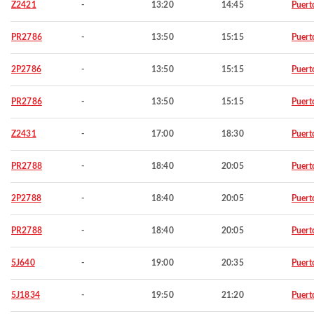
Z2421
-
13:20
14:45
Puert
PR2786
-
13:50
15:15
Puert
2P2786
-
13:50
15:15
Puert
PR2786
-
13:50
15:15
Puert
Z2431
-
17:00
18:30
Puert
PR2788
-
18:40
20:05
Puert
2P2788
-
18:40
20:05
Puert
PR2788
-
18:40
20:05
Puert
5J640
-
19:00
20:35
Puert
5J1834
-
19:50
21:20
Puert