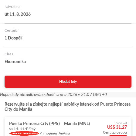
Návrat na
út 11. 8. 2026
Cestující
1 Dospělí
Class
Ekonomika
Hledat lety
Naposledy aktualizováno dne
8. srpna 2026 v 21:07 GMT+0
Rezervujte si a získejte nejlepší nabídky letenek od Puerto Princesa
City do Manila
Puerto Princesa City (PPS)
Manila (MNL)
Začít od
US$ 31.27
so 14. 11.
Přímý
Cena za osobu
Philippines AirAsia