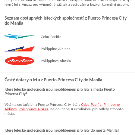
nebylo cestování do vysněné destinace nikdy jednodušší. Zarezervujte si svůj
levný let s Airpaz pro výjimečný zážitek z cestování a bezkonkurenční úspory.
Seznam dostupných leteckých společností z Puerto Princesa City
do Manila
Cebu Pacific
Philippine Airlines
Philippines AirAsia
Časté dotazy o letu z Puerto Princesa City do Manila
Které letecké společnosti jsou nejoblíbenější pro lety z města Puerto
Princesa City?
Většina cestujících z Puerto Princesa City létá s
Cebu Pacific
,
Philippine
Airlines
,
Philippines AirAsia
, nejoblíbenější aerolinkou pro odlety z tohoto
města.
Které letecké společnosti jsou nejoblíbenější pro lety do města Manila?