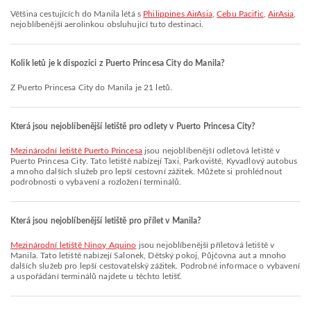
Většina cestujících do Manila létá s
Philippines AirAsia
,
Cebu Pacific
,
AirAsia
,
nejoblíbenější aerolinkou obsluhující tuto destinaci.
Kolik letů je k dispozici z Puerto Princesa City do Manila?
Z Puerto Princesa City do Manila je 21 letů.
Která jsou nejoblíbenější letiště pro odlety v Puerto Princesa City?
Mezinárodní letiště Puerto Princesa
jsou nejoblíbenější odletová letiště v
Puerto Princesa City. Tato letiště nabízejí Taxi, Parkoviště, Kyvadlový autobus
a mnoho dalších služeb pro lepší cestovní zážitek. Můžete si prohlédnout
podrobnosti o vybavení a rozložení terminálů.
Která jsou nejoblíbenější letiště pro přílet v Manila?
Mezinárodní letiště Ninoy Aquino
jsou nejoblíbenější příletová letiště v
Manila. Tato letiště nabízejí Salonek, Dětský pokoj, Půjčovna aut a mnoho
dalších služeb pro lepší cestovatelský zážitek. Podrobné informace o vybavení
a uspořádání terminálů najdete u těchto letišť.