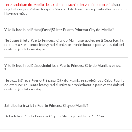
let z Tacloban do Manila
,
let z Cebu do Manila
,
let z Iloilo do Manila
jsou
nejoblíbenější městské trasy do Manila. Tyto trasy nabízejí pohodlné spojení z
hlavních měst.
V kolik hodin odlétá nejčasnější let z Puerto Princesa City do Manila?
Nejčasnější let z Puerto Princesa City do Manila se společností Cebu Pacific
odlétá v 07:10. Tento letový řád si můžete prohlédnout a porovnat s dalšími
dostupnými lety na Airpaz.
V kolik hodin odlétá poslední let z Puerto Princesa City do Manila pomocí
?
Nejpozdější let z Puerto Princesa City do Manila se společností Cebu Pacific
odlétá v 23:45. Tento letový řád si můžete prohlédnout a porovnat s dalšími
dostupnými lety na Airpaz.
Jak dlouho trvá let z Puerto Princesa City do Manila?
Doba letu z Puerto Princesa City do Manila je přibližně 1h 15m.