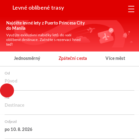
Levné oblíbené trasy
Najděte levné lety z Puerto Princesa City
do Manila
Využijte exkluzivní nabídky letů do vaší
oblíbené destinace. Začněte s rezervací hned
teď!
Jednosměrný
Zpáteční cesta
Více měst
Od
Původ
Na
Destinace
Odjezd
po 10. 8. 2026