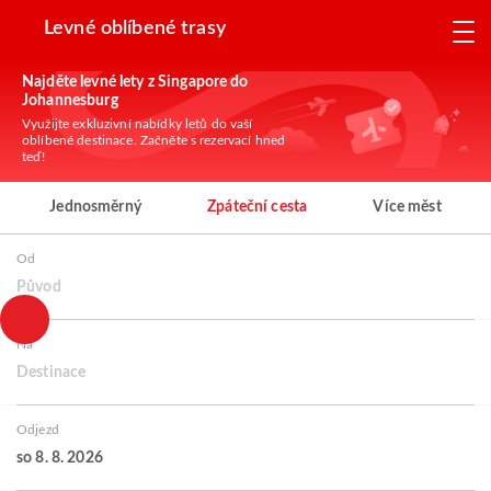
Levné oblíbené trasy
Najděte levné lety z Singapore do
Johannesburg
Využijte exkluzivní nabídky letů do vaší
oblíbené destinace. Začněte s rezervací hned
teď!
Jednosměrný
Zpáteční cesta
Více měst
Od
Původ
Na
Destinace
Odjezd
so 8. 8. 2026