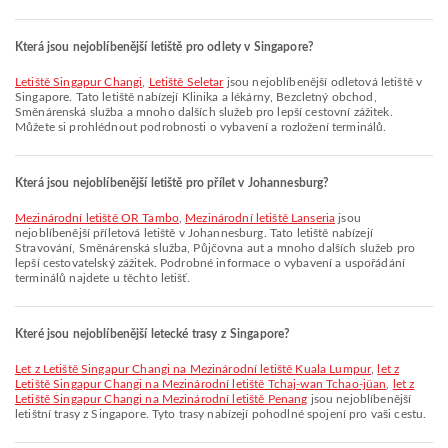
Která jsou nejoblíbenější letiště pro odlety v Singapore?
Letiště Singapur Changi
,
Letiště Seletar
jsou nejoblíbenější odletová letiště v
Singapore. Tato letiště nabízejí Klinika a lékárny, Bezcletný obchod,
Směnárenská služba a mnoho dalších služeb pro lepší cestovní zážitek.
Můžete si prohlédnout podrobnosti o vybavení a rozložení terminálů.
Která jsou nejoblíbenější letiště pro přílet v Johannesburg?
Mezinárodní letiště OR Tambo
,
Mezinárodní letiště Lanseria
jsou
nejoblíbenější příletová letiště v Johannesburg. Tato letiště nabízejí
Stravování, Směnárenská služba, Půjčovna aut a mnoho dalších služeb pro
lepší cestovatelský zážitek. Podrobné informace o vybavení a uspořádání
terminálů najdete u těchto letišť.
Které jsou nejoblíbenější letecké trasy z Singapore?
let z Letiště Singapur Changi na Mezinárodní letiště Kuala Lumpur
,
let z
Letiště Singapur Changi na Mezinárodní letiště Tchaj-wan Tchao-jüan
,
let z
Letiště Singapur Changi na Mezinárodní letiště Penang
jsou nejoblíbenější
letištní trasy z Singapore. Tyto trasy nabízejí pohodlné spojení pro vaši cestu.