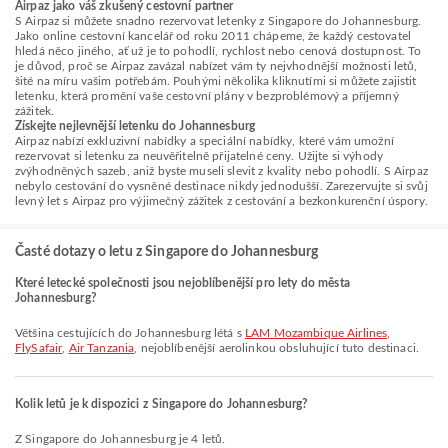
Airpaz jako váš zkušený cestovní partner
S Airpaz si můžete snadno rezervovat letenky z Singapore do Johannesburg.
Jako online cestovní kancelář od roku 2011 chápeme, že každý cestovatel
hledá něco jiného, ať už je to pohodlí, rychlost nebo cenová dostupnost. To
je důvod, proč se Airpaz zavázal nabízet vám ty nejvhodnější možnosti letů,
šité na míru vašim potřebám. Pouhými několika kliknutími si můžete zajistit
letenku, která promění vaše cestovní plány v bezproblémový a příjemný
zážitek.
Získejte nejlevnější letenku do Johannesburg
Airpaz nabízí exkluzivní nabídky a speciální nabídky, které vám umožní
rezervovat si letenku za neuvěřitelně přijatelné ceny. Užijte si výhody
zvýhodněných sazeb, aniž byste museli slevit z kvality nebo pohodlí. S Airpaz
nebylo cestování do vysněné destinace nikdy jednodušší. Zarezervujte si svůj
levný let s Airpaz pro výjimečný zážitek z cestování a bezkonkurenční úspory.
Časté dotazy o letu z Singapore do Johannesburg
Které letecké společnosti jsou nejoblíbenější pro lety do města
Johannesburg?
Většina cestujících do Johannesburg létá s
LAM Mozambique Airlines
,
FlySafair
,
Air Tanzania
, nejoblíbenější aerolinkou obsluhující tuto destinaci.
Kolik letů je k dispozici z Singapore do Johannesburg?
Z Singapore do Johannesburg je 4 letů.