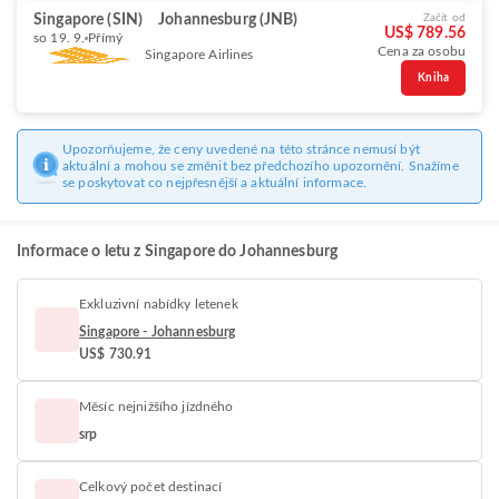
Singapore (SIN)
Johannesburg (JNB)
Začít od
US$ 789.56
so 19. 9.
Přímý
Cena za osobu
Singapore Airlines
Kniha
Upozorňujeme, že ceny uvedené na této stránce nemusí být
aktuální a mohou se změnit bez předchozího upozornění. Snažíme
se poskytovat co nejpřesnější a aktuální informace.
Informace o letu z Singapore do Johannesburg
Exkluzivní nabídky letenek
Singapore - Johannesburg
US$ 730.91
Měsíc nejnižšího jízdného
srp
Celkový počet destinací