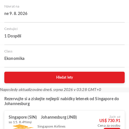
Návrat na
ne 9. 8. 2026
Cestující
1 Dospělí
Class
Ekonomika
Hledat lety
Naposledy aktualizováno dne
6. srpna 2026 v 03:28 GMT+0
Rezervujte si a získejte nejlepší nabídky letenek od Singapore do
Johannesburg
Singapore (SIN)
Johannesburg (JNB)
Začít od
US$ 730.91
so 15. 8.
Přímý
Cena za osobu
Singapore Airlines