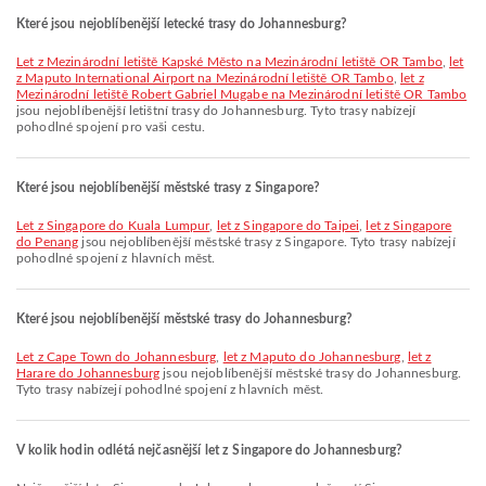
Které jsou nejoblíbenější letecké trasy do Johannesburg?
let z Mezinárodní letiště Kapské Město na Mezinárodní letiště OR Tambo
,
let
z Maputo International Airport na Mezinárodní letiště OR Tambo
,
let z
Mezinárodní letiště Robert Gabriel Mugabe na Mezinárodní letiště OR Tambo
jsou nejoblíbenější letištní trasy do Johannesburg. Tyto trasy nabízejí
pohodlné spojení pro vaši cestu.
Které jsou nejoblíbenější městské trasy z Singapore?
let z Singapore do Kuala Lumpur
,
let z Singapore do Taipei
,
let z Singapore
do Penang
jsou nejoblíbenější městské trasy z Singapore. Tyto trasy nabízejí
pohodlné spojení z hlavních měst.
Které jsou nejoblíbenější městské trasy do Johannesburg?
let z Cape Town do Johannesburg
,
let z Maputo do Johannesburg
,
let z
Harare do Johannesburg
jsou nejoblíbenější městské trasy do Johannesburg.
Tyto trasy nabízejí pohodlné spojení z hlavních měst.
V kolik hodin odlétá nejčasnější let z Singapore do Johannesburg?