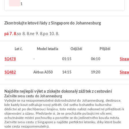
1
Zkontrolujte letové řády z Singapore do Johannesburg
pá 7. 8.
so 8. 8.
ne 9. 8.
po 10. 8.
Let č.
Model letadla
Odjíždí
Přijíždí
SQ478
-
01:15
06:10
Singa
SQ482
Airbus A350
14:15
19:20
Singa
Najděte nejlepší výlet a získejte dokonalý zážitek z cestování
Začněte svou cestu do Johannesburg
Vydejte se na nezapomenutelné dobrodružství do Johannesburg, destinace,
kde každý kout odhaluje nový příběh. Od svého bohatého kulturního
dědictví až po dechberoucí krajinu, toto město nabízí nekonečné příležitosti k
objevování a úžasu. Představte si, že se procházíte pulzujícími ulicemi,
ochutnáváte místní pochoutky a ponoříte se do jedinečného kouzla města.
Začněte svou cestu z Singapore a najděte perfektní letenku, díky které bude
vaše cesta nezapomenutelná.