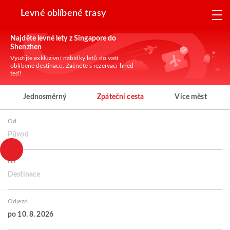
Levné oblíbené trasy
Najděte levné lety z Singapore do
Shenzhen
Využijte exkluzivní nabídky letů do vaší
oblíbené destinace. Začněte s rezervací hned
teď!
Jednosměrný
Zpáteční cesta
Více měst
Od
Původ
Na
Destinace
Odjezd
po 10. 8. 2026