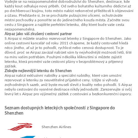
Vydejte se na nezapomenutelné dobrodružství do Shenzhen, destinace, kde
každý kout odhaluje nový příběh. Od svého bohatého kulturního dědictví až
po dechberoucí krajinu, toto město nabízí nekonečné příležitosti k objevování
a úžasu. Představte si, že se procházíte pulzujícími ulicemi, ochutnáváte
místní pochoutky a ponoříte se do jedinečného kouzla města. Začněte svou
cestu z Singapore a najděte perfektní letenku, díky které bude vaše cesta
nezapomenutelná.
Airpaz jako váš zkušený cestovní partner
S Airpaz si můžete snadno rezervovat letenky z Singapore do Shenzhen. Jako
online cestovní kancelář od roku 2011 chápeme, že každý cestovatel hledá
něco jiného, ať už je to pohodlí, rychlost nebo cenová dostupnost. To je
důvod, proč se Airpaz zavázal nabízet vám ty nejvhodnější možnosti letů, šité
na míru vašim potřebám. Pouhými několika kliknutími si můžete zajistit
letenku, která promění vaše cestovní plány v bezproblémový a příjemný
zážitek.
Získejte nejlevnější letenku do Shenzhen
Airpaz nabízí exkluzivní nabídky a speciální nabídky, které vám umožní
rezervovat si letenku za neuvěřitelně přijatelné ceny. Užijte si výhody
zvýhodněných sazeb, aniž byste museli slevit z kvality nebo pohodlí. S Airpaz
nebylo cestování do vysněné destinace nikdy jednodušší. Zarezervujte si svůj
levný let s Airpaz pro výjimečný zážitek z cestování a bezkonkurenční úspory.
Seznam dostupných leteckých společností z Singapore do
Shenzhen
Shenzhen Airlines