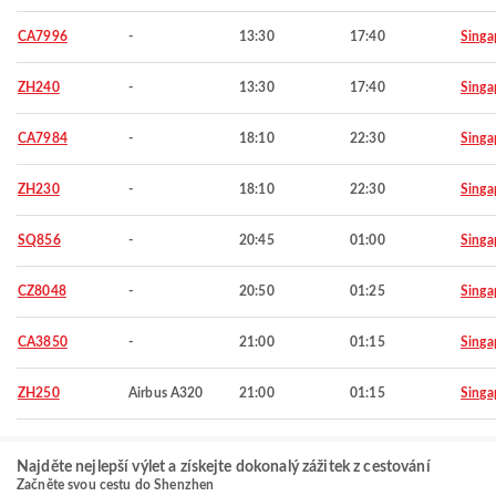
CA7996
-
13:30
17:40
Singa
ZH240
-
13:30
17:40
Singa
CA7984
-
18:10
22:30
Singa
ZH230
-
18:10
22:30
Singa
SQ856
-
20:45
01:00
Singa
CZ8048
-
20:50
01:25
Singa
CA3850
-
21:00
01:15
Singa
ZH250
Airbus A320
21:00
01:15
Singa
Najděte nejlepší výlet a získejte dokonalý zážitek z cestování
Začněte svou cestu do Shenzhen