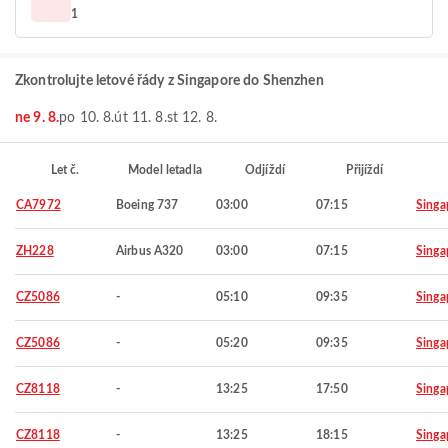
1
Zkontrolujte letové řády z Singapore do Shenzhen
ne 9. 8.
po 10. 8.
út 11. 8.
st 12. 8.
Let č.
Model letadla
Odjíždí
Přijíždí
CA7972
Boeing 737
03:00
07:15
Singa
ZH228
Airbus A320
03:00
07:15
Singa
CZ5086
-
05:10
09:35
Singa
CZ5086
-
05:20
09:35
Singa
CZ8118
-
13:25
17:50
Singa
CZ8118
-
13:25
18:15
Singa