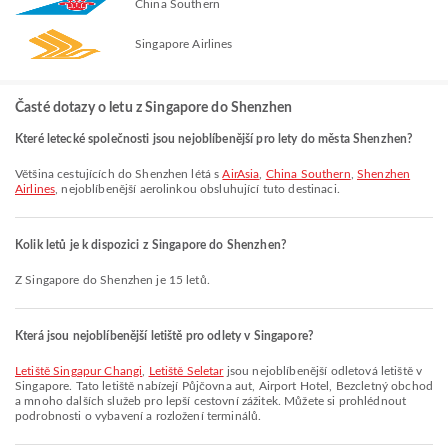
China Southern
Singapore Airlines
Časté dotazy o letu z Singapore do Shenzhen
Které letecké společnosti jsou nejoblíbenější pro lety do města Shenzhen?
Většina cestujících do Shenzhen létá s
AirAsia
,
China Southern
,
Shenzhen
Airlines
, nejoblíbenější aerolinkou obsluhující tuto destinaci.
Kolik letů je k dispozici z Singapore do Shenzhen?
Z Singapore do Shenzhen je 15 letů.
Která jsou nejoblíbenější letiště pro odlety v Singapore?
Letiště Singapur Changi
,
Letiště Seletar
jsou nejoblíbenější odletová letiště v
Singapore. Tato letiště nabízejí Půjčovna aut, Airport Hotel, Bezcletný obchod
a mnoho dalších služeb pro lepší cestovní zážitek. Můžete si prohlédnout
podrobnosti o vybavení a rozložení terminálů.