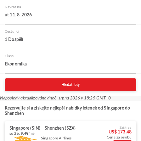
Návrat na
út 11. 8. 2026
Cestující
1 Dospělí
Class
Ekonomika
Hledat lety
Naposledy aktualizováno dne
8. srpna 2026 v 18:25 GMT+0
Rezervujte si a získejte nejlepší nabídky letenek od Singapore do
Shenzhen
Singapore (SIN)
Shenzhen (SZX)
Začít od
US$ 173.48
so 26. 9.
Přímý
Cena za osobu
Singapore Airlines