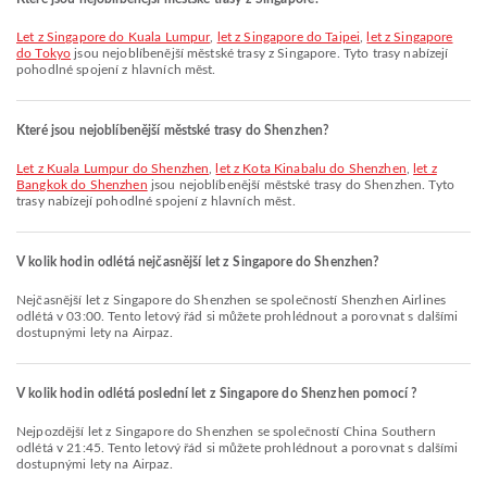
let z Singapore do Kuala Lumpur
,
let z Singapore do Taipei
,
let z Singapore
do Tokyo
jsou nejoblíbenější městské trasy z Singapore. Tyto trasy nabízejí
pohodlné spojení z hlavních měst.
Které jsou nejoblíbenější městské trasy do Shenzhen?
let z Kuala Lumpur do Shenzhen
,
let z Kota Kinabalu do Shenzhen
,
let z
Bangkok do Shenzhen
jsou nejoblíbenější městské trasy do Shenzhen. Tyto
trasy nabízejí pohodlné spojení z hlavních měst.
V kolik hodin odlétá nejčasnější let z Singapore do Shenzhen?
Nejčasnější let z Singapore do Shenzhen se společností Shenzhen Airlines
odlétá v 03:00. Tento letový řád si můžete prohlédnout a porovnat s dalšími
dostupnými lety na Airpaz.
V kolik hodin odlétá poslední let z Singapore do Shenzhen pomocí ?
Nejpozdější let z Singapore do Shenzhen se společností China Southern
odlétá v 21:45. Tento letový řád si můžete prohlédnout a porovnat s dalšími
dostupnými lety na Airpaz.