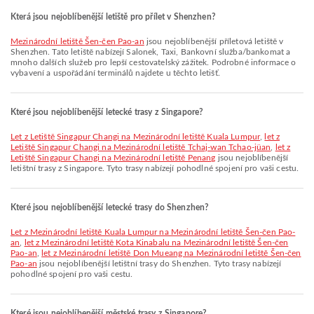
Která jsou nejoblíbenější letiště pro přílet v Shenzhen?
Mezinárodní letiště Šen-čen Pao-an
jsou nejoblíbenější příletová letiště v
Shenzhen. Tato letiště nabízejí Salonek, Taxi, Bankovní služba/bankomat a
mnoho dalších služeb pro lepší cestovatelský zážitek. Podrobné informace o
vybavení a uspořádání terminálů najdete u těchto letišť.
Které jsou nejoblíbenější letecké trasy z Singapore?
let z Letiště Singapur Changi na Mezinárodní letiště Kuala Lumpur
,
let z
Letiště Singapur Changi na Mezinárodní letiště Tchaj-wan Tchao-jüan
,
let z
Letiště Singapur Changi na Mezinárodní letiště Penang
jsou nejoblíbenější
letištní trasy z Singapore. Tyto trasy nabízejí pohodlné spojení pro vaši cestu.
Které jsou nejoblíbenější letecké trasy do Shenzhen?
let z Mezinárodní letiště Kuala Lumpur na Mezinárodní letiště Šen-čen Pao-
an
,
let z Mezinárodní letiště Kota Kinabalu na Mezinárodní letiště Šen-čen
Pao-an
,
let z Mezinárodní letiště Don Mueang na Mezinárodní letiště Šen-čen
Pao-an
jsou nejoblíbenější letištní trasy do Shenzhen. Tyto trasy nabízejí
pohodlné spojení pro vaši cestu.
Které jsou nejoblíbenější městské trasy z Singapore?