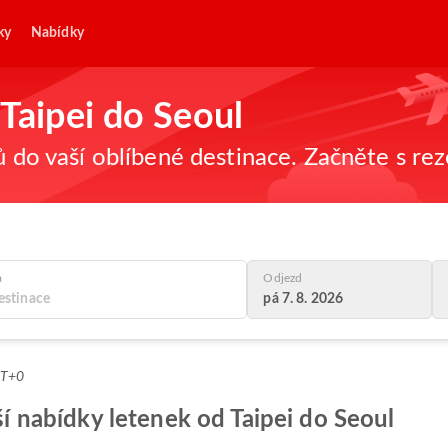
ky
Nabídky
 Taipei do Seoul
ů do vaší oblíbené destinace. Začněte s re
a
Odjezd
pá 7. 8. 2026
MT+0
pší nabídky letenek od Taipei do Seoul