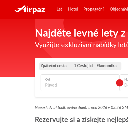
Let
Hotel
Propagační
Objednáv
Najděte levné lety z
Využijte exkluzivní nabídky let
Zpáteční cesta
Ekonomika
1 Cestující
Od
N
Naposledy aktualizováno dne
6. srpna 2026 v 03:36 G
Rezervujte si a získejte nejle