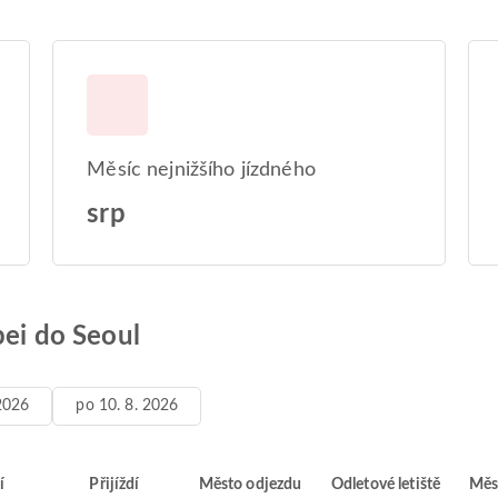
Měsíc nejnižšího jízdného
srp
pei do Seoul
 2026
po 10. 8. 2026
í
Přijíždí
Město odjezdu
Odletové letiště
Měs