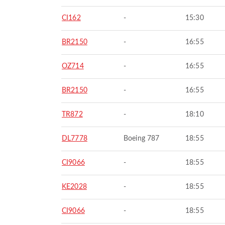
CI162
-
15:30
BR2150
-
16:55
OZ714
-
16:55
BR2150
-
16:55
TR872
-
18:10
DL7778
Boeing 787
18:55
CI9066
-
18:55
KE2028
-
18:55
CI9066
-
18:55