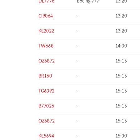
DL7776
Boeing 777
13:20
CI9064
-
13:20
KE2022
-
13:20
TW668
-
14:00
OZ6872
-
15:15
BR160
-
15:15
TG6392
-
15:15
B77026
-
15:15
OZ6872
-
15:15
KE5694
-
15:30