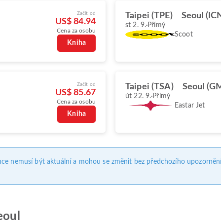
Začít od
Taipei (TPE)
Seoul (IC
US$ 84.94
st 2. 9.
Přímý
Cena za osobu
Scoot
Kniha
Začít od
Taipei (TSA)
Seoul (G
US$ 85.67
út 22. 9.
Přímý
Cena za osobu
Eastar Jet
Kniha
nce nemusí být aktuální a mohou se změnit bez předchozího upozornění
eoul