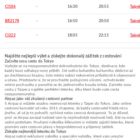
CI106
-
16:30
20:55
Taipei
BR2178
-
16:50
20:50
Taipei
CI222
-
18:05
22:15
Taipei
Najděte nejlepší výlet a získejte dokonalý zážitek z cestování
Začněte svou cestu do Tokyo
Vydejte se na nezapomenutelné dobrodružství do Tokyo, destinace, kde
každý kout odhaluje nový příběh. Od svého bohatého kulturního dědictví až
po dechberoucí krajinu, toto město nabízí nekonečné příležitosti k objevování
a úžasu. Představte si, že se procházíte pulzujícími ulicemi, ochutnáváte
místní pochoutky a ponoříte se do jedinečného kouzla města. Začněte svou
cestu z Taipei a najděte perfektní letenku, díky které bude vaše cesta
nezapomenutelná.
Airpaz jako váš zkušený cestovní partner
S Airpaz si můžete snadno rezervovat letenky z Taipei do Tokyo. Jako online
cestovní kancelář od roku 2011 chápeme, že každý cestovatel hledá něco
jiného, ať už je to pohodlí, rychlost nebo cenová dostupnost. To je důvod,
proč se Airpaz zavázal nabízet vám ty nejvhodnější možnosti letů, šité na míru
vašim potřebám. Pouhými několika kliknutími si můžete zajistit letenku, která
promění vaše cestovní plány v bezproblémový a příjemný zážitek.
Získejte nejlevnější letenku do Tokyo
Airpaz nabízí exkluzivní nabídky a speciální nabídky, které vám umožní