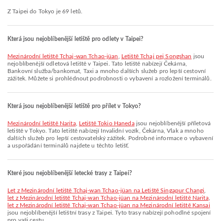
Z Taipei do Tokyo je 69 letů.
Která jsou nejoblíbenější letiště pro odlety v Taipei?
Mezinárodní letiště Tchaj-wan Tchao-jüan
,
Letiště Tchaj pej Songshan
jsou
nejoblíbenější odletová letiště v Taipei. Tato letiště nabízejí Čekárna,
Bankovní služba/bankomat, Taxi a mnoho dalších služeb pro lepší cestovní
zážitek. Můžete si prohlédnout podrobnosti o vybavení a rozložení terminálů.
Která jsou nejoblíbenější letiště pro přílet v Tokyo?
Mezinárodní letiště Narita
,
Letiště Tokio Haneda
jsou nejoblíbenější příletová
letiště v Tokyo. Tato letiště nabízejí Invalidní vozík, Čekárna, Vlak a mnoho
dalších služeb pro lepší cestovatelský zážitek. Podrobné informace o vybavení
a uspořádání terminálů najdete u těchto letišť.
Které jsou nejoblíbenější letecké trasy z Taipei?
let z Mezinárodní letiště Tchaj-wan Tchao-jüan na Letiště Singapur Changi
,
let z Mezinárodní letiště Tchaj-wan Tchao-jüan na Mezinárodní letiště Narita
,
let z Mezinárodní letiště Tchaj-wan Tchao-jüan na Mezinárodní letiště Kansai
jsou nejoblíbenější letištní trasy z Taipei. Tyto trasy nabízejí pohodlné spojení
pro vaši cestu.