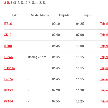
st 5. 8.
čt 6. 8.
pá 7. 8.
so 8. 8.
Let č.
Model letadla
Odjíždí
Přijíždí
IT216
-
00:10
04:25
Taipei
GK12
-
02:40
07:00
Taipei
IT200
-
06:35
11:00
Taipei
TR866
Boeing 787-9
06:45
11:15
Taipei
SQ8646
-
06:45
11:15
Taipei
TR876
-
06:45
11:15
Taipei
BR192
-
07:20
11:30
Taipei
BR184
-
07:55
12:25
Taipei