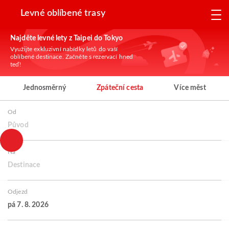
Levné oblíbené trasy
Najděte levné lety z Taipei do Tokyo
Využijte exkluzivní nabídky letů do vaší
oblíbené destinace. Začněte s rezervací hned
teď!
Jednosměrný
Zpáteční cesta
Více měst
Od
Původ
Na
Destinace
Odjezd
pá 7. 8. 2026