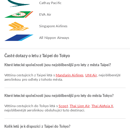
Cathay Pacific
EVA Air
Singapore Airlines
All Nippon Airways
Časté dotazy o letu z Taipei do Tokyo
Které letecké společnosti jsou nejoblíbenější pro lety z města Taipei?
Většina cestujících z Taipei létá s
Mandarin Airlines
,
UNI Air
, nejoblíbenější
aerolinkou pro odlety z tohoto města.
Které letecké společnosti jsou nejoblíbenější pro lety do města Tokyo?
Většina cestujících do Tokyo létá s
Scoot
,
Thai Lion Air
,
Thai AirAsia X
,
nejoblíbenější aerolinkou obsluhující tuto destinaci.
Kolik letů je k dispozici z Taipei do Tokyo?