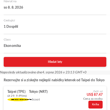
Návrat na
so 8. 8. 2026
Cestující
1 Dospělí
Class
Ekonomika
Hledat lety
Naposledy aktualizováno dne
4. srpna 2026 v 23:13 GMT+0
Rezervujte si a získejte nejlepší nabídky letenek od Taipei do Tokyo
Taipei (TPE)
Tokyo (NRT)
Začít od
US$ 87.47
út 29. 9.
Přímý
Cena za osobu
Scoot
Kniha