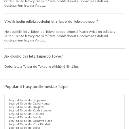
00:10. Tento letový řád si můžete prohlédnout a porovnat s dalšími
dostupnými lety na Airpaz.
V kolik hodin odlétá poslední let z Taipei do Tokyo pomocí ?
Nejpozdější let z Taipei do Tokyo se společností Peach Aviation odlétá v
20:55. Tento letový řád si můžete prohlédnout a porovnat s dalšími
dostupnými lety na Airpaz.
Jak dlouho trvá let z Taipei do Tokyo?
Doba letu z Taipei do Tokyo je přibližně 3h 13m.
Populární trasy podle města z Taipei
Lety od Taipei do Singapore
Lety od Taipei do Osaka Kansai
Lety od Taipei do Bangkok
Lety od Taipei do Kuala Lumpur
Lety od Taipei do Fukuoka
Lety od Taipei do Manila
Lety od Taipei do Okinawa Naha
Lety od Taipei do Kota Kinabalu
Lety od Taipei do Seoul