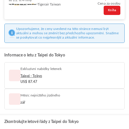
so 22. 8.
Přímý
Cena za osobu
Tigerair Taiwan
Kniha
Upozorňujeme, že ceny uvedené na této stránce nemusí být
aktuální a mohou se změnit bez předchozího upozornění. Snažíme
se poskytovat co nejpřesnější a aktuální informace.
Informace o letu z Taipei do Tokyo
Exkluzivní nabídky letenek
Taipei - Tokyo
US$ 87.47
Měsíc nejnižšího jízdného
zář
Zkontrolujte letové řády z Taipei do Tokyo