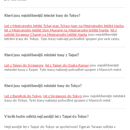
Které jsou nejoblíbenější letecké trasy do Tokyo?
let z Mezinárodní letiště Tchaj-wan Tchao-jüan na Mezinárodní letiště Narita
,
let z Mezinárodní letiště Don Mueang na Mezinárodní letiště Narita
,
let z
Letiště Singapur Changi na Mezinárodní letiště Narita
jsou nejoblíbenější
letištní trasy do Tokyo. Tyto trasy nabízejí pohodlné spojení pro vaši cestu.
Které jsou nejoblíbenější městské trasy z Taipei?
let z Taipei do Singapore
,
let z Taipei do Osaka Kansai
jsou nejoblíbenější
městské trasy z Taipei. Tyto trasy nabízejí pohodlné spojení z hlavních měst.
Které jsou nejoblíbenější městské trasy do Tokyo?
let z Bangkok do Tokyo
,
let z Singapore do Tokyo
jsou nejoblíbenější městské
trasy do Tokyo. Tyto trasy nabízejí pohodlné spojení z hlavních měst.
V kolik hodin odlétá nejčasnější let z Taipei do Tokyo?
Nejčasnější let z Taipei do Tokyo se společností Tigerair Taiwan odlétá v