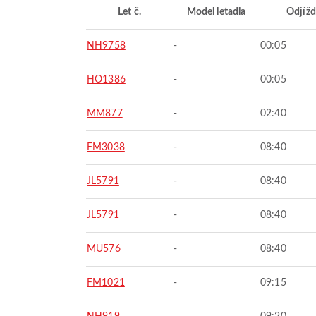
Let č.
Model letadla
Odjížd
NH9758
-
00:05
HO1386
-
00:05
MM877
-
02:40
FM3038
-
08:40
JL5791
-
08:40
JL5791
-
08:40
MU576
-
08:40
FM1021
-
09:15