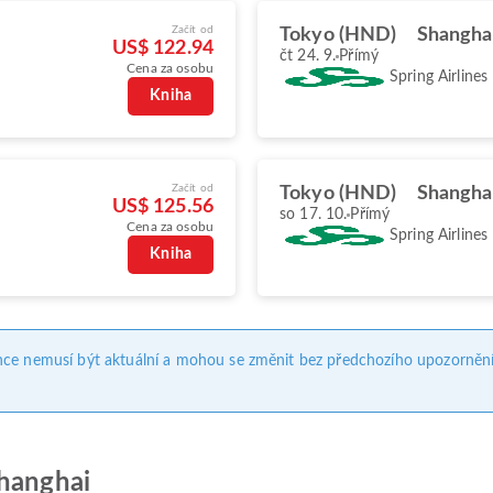
Začít od
Tokyo (HND)
Shangha
US$ 122.94
čt 24. 9.
Přímý
Cena za osobu
Spring Airlines
Kniha
Začít od
Tokyo (HND)
Shangha
US$ 125.56
so 17. 10.
Přímý
Cena za osobu
Spring Airlines
Kniha
nce nemusí být aktuální a mohou se změnit bez předchozího upozornění
Shanghai