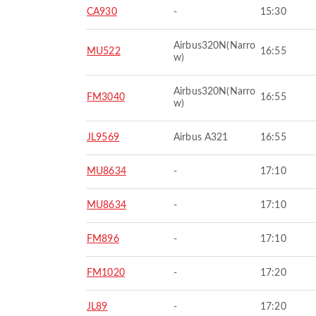
CA930
-
15:30
Airbus320N(Narro
MU522
16:55
w)
Airbus320N(Narro
FM3040
16:55
w)
JL9569
Airbus A321
16:55
MU8634
-
17:10
MU8634
-
17:10
FM896
-
17:10
FM1020
-
17:20
JL89
-
17:20