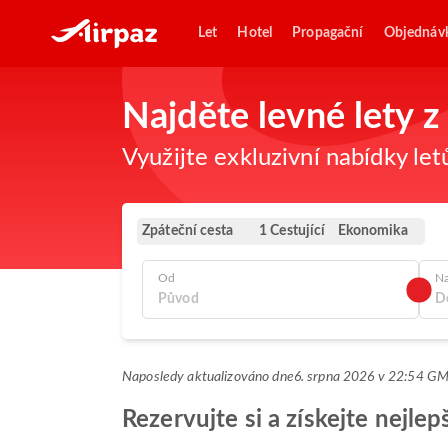
Let
Hotel
Propagační
Objednáv
Najděte levné lety 
Využijte exkluzivní nabídky let
Zpáteční cesta
Ekonomika
1 Cestující
Od
N
Naposledy aktualizováno dne
6. srpna 2026 v 22:54 G
Rezervujte si a získejte nejl