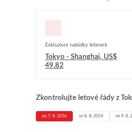
Exkluzivní nabídky letenek
Tokyo - Shanghai, US$
49.82
Zkontrolujte letové řády z To
pá 7. 8. 2026
so 8. 8. 2026
ne 9. 8.