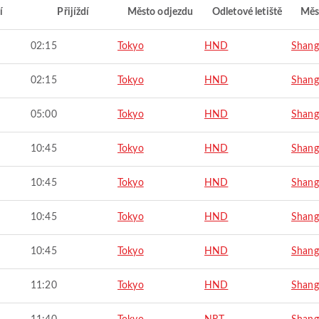
í
Přijíždí
Město odjezdu
Odletové letiště
Měs
02:15
Tokyo
HND
Shang
02:15
Tokyo
HND
Shang
05:00
Tokyo
HND
Shang
10:45
Tokyo
HND
Shang
10:45
Tokyo
HND
Shang
10:45
Tokyo
HND
Shang
10:45
Tokyo
HND
Shang
11:20
Tokyo
HND
Shang