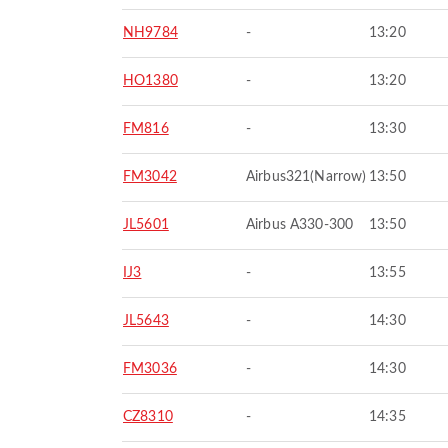
NH9784
-
13:20
HO1380
-
13:20
FM816
-
13:30
FM3042
Airbus321(Narrow)
13:50
JL5601
Airbus A330-300
13:50
IJ3
-
13:55
JL5643
-
14:30
FM3036
-
14:30
CZ8310
-
14:35