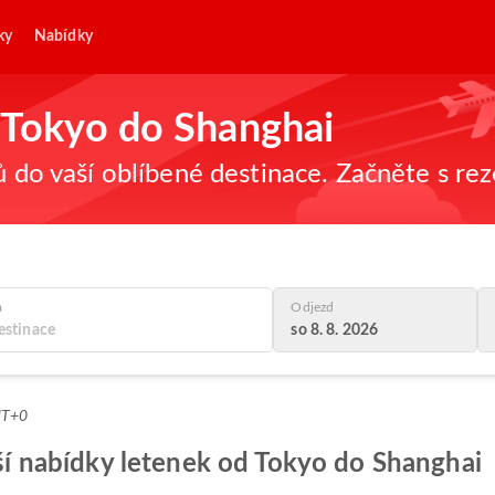
ky
Nabídky
z Tokyo do Shanghai
ů do vaší oblíbené destinace. Začněte s re
a
Odjezd
so 8. 8. 2026
MT+0
epší nabídky letenek od Tokyo do Shanghai