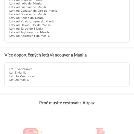
Lety od Cebu do Manila
Lety od Iloilo do Manila
Lety od Bacolod do Manila
Lety od Cagayan de Oro do Manila
Lety od Boracay do Manila
Lety od Kalibo do Manila
Lety od Kuala Lumpur do Manila
Lety od Davao City do Manila
Lety od Taipei do Manila
Lety od Tagbilaran do Manila
Lety od Kaohsiung do Manila
Více doporučených letů Vancouver a Manila
Let Z Vancouver
Let Z Manila
Let Do Vancouver
Let Do Manila
Proč musíte cestovat s Airpaz