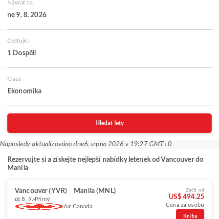
Návrat na
ne 9. 8. 2026
Cestující
1 Dospělí
Class
Ekonomika
Hledat lety
Naposledy aktualizováno dne
6. srpna 2026 v 19:27 GMT+0
Rezervujte si a získejte nejlepší nabídky letenek od Vancouver do
Manila
Vancouver (YVR)
Manila (MNL)
Začít od
US$ 494.25
út 8. 9.
Přímý
Cena za osobu
Air Canada
Kniha