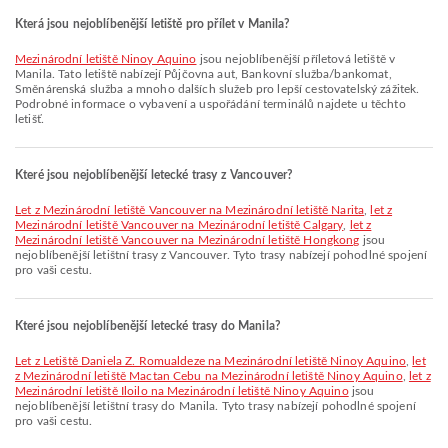
Která jsou nejoblíbenější letiště pro přílet v Manila?
Mezinárodní letiště Ninoy Aquino
jsou nejoblíbenější příletová letiště v
Manila. Tato letiště nabízejí Půjčovna aut, Bankovní služba/bankomat,
Směnárenská služba a mnoho dalších služeb pro lepší cestovatelský zážitek.
Podrobné informace o vybavení a uspořádání terminálů najdete u těchto
letišť.
Které jsou nejoblíbenější letecké trasy z Vancouver?
let z Mezinárodní letiště Vancouver na Mezinárodní letiště Narita
,
let z
Mezinárodní letiště Vancouver na Mezinárodní letiště Calgary
,
let z
Mezinárodní letiště Vancouver na Mezinárodní letiště Hongkong
jsou
nejoblíbenější letištní trasy z Vancouver. Tyto trasy nabízejí pohodlné spojení
pro vaši cestu.
Které jsou nejoblíbenější letecké trasy do Manila?
let z Letiště Daniela Z. Romualdeze na Mezinárodní letiště Ninoy Aquino
,
let
z Mezinárodní letiště Mactan Cebu na Mezinárodní letiště Ninoy Aquino
,
let z
Mezinárodní letiště Iloilo na Mezinárodní letiště Ninoy Aquino
jsou
nejoblíbenější letištní trasy do Manila. Tyto trasy nabízejí pohodlné spojení
pro vaši cestu.