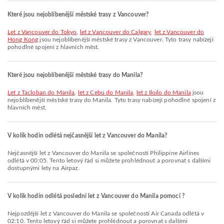
Které jsou nejoblíbenější městské trasy z Vancouver?
let z Vancouver do Tokyo
,
let z Vancouver do Calgary
,
let z Vancouver do
Hong Kong
jsou nejoblíbenější městské trasy z Vancouver. Tyto trasy nabízejí
pohodlné spojení z hlavních měst.
Které jsou nejoblíbenější městské trasy do Manila?
let z Tacloban do Manila
,
let z Cebu do Manila
,
let z Iloilo do Manila
jsou
nejoblíbenější městské trasy do Manila. Tyto trasy nabízejí pohodlné spojení z
hlavních měst.
V kolik hodin odlétá nejčasnější let z Vancouver do Manila?
Nejčasnější let z Vancouver do Manila se společností Philippine Airlines
odlétá v 00:05. Tento letový řád si můžete prohlédnout a porovnat s dalšími
dostupnými lety na Airpaz.
V kolik hodin odlétá poslední let z Vancouver do Manila pomocí ?
Nejpozdější let z Vancouver do Manila se společností Air Canada odlétá v
02:10. Tento letový řád si můžete prohlédnout a porovnat s dalšími