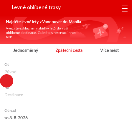
Levné oblíbené trasy
Najděte levné lety z Vancouver do Manila
Využijte exkluzivní nabídky letů do vaší
oblíbené destinace. Začněte s rezervací hned
teď!
Jednosměrný
Zpáteční cesta
Více měst
Od
Původ
Na
Destinace
Odjezd
so 8. 8. 2026