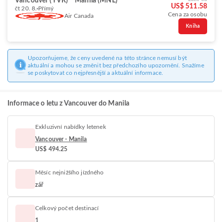
Vancouver (YVR)
Manila (MNL)
US$ 511.58
čt 20. 8.
Přímý
Cena za osobu
Air Canada
Kniha
Upozorňujeme, že ceny uvedené na této stránce nemusí být
aktuální a mohou se změnit bez předchozího upozornění. Snažíme
se poskytovat co nejpřesnější a aktuální informace.
Informace o letu z Vancouver do Manila
Exkluzivní nabídky letenek
Vancouver - Manila
US$ 494.25
Měsíc nejnižšího jízdného
zář
Celkový počet destinací
1