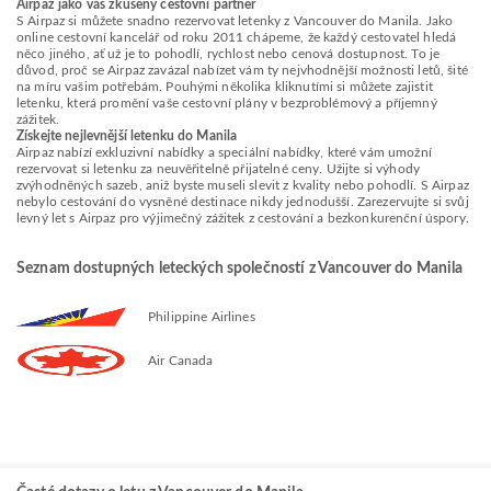
Airpaz jako váš zkušený cestovní partner
S Airpaz si můžete snadno rezervovat letenky z Vancouver do Manila. Jako
online cestovní kancelář od roku 2011 chápeme, že každý cestovatel hledá
něco jiného, ať už je to pohodlí, rychlost nebo cenová dostupnost. To je
důvod, proč se Airpaz zavázal nabízet vám ty nejvhodnější možnosti letů, šité
na míru vašim potřebám. Pouhými několika kliknutími si můžete zajistit
letenku, která promění vaše cestovní plány v bezproblémový a příjemný
zážitek.
Získejte nejlevnější letenku do Manila
Airpaz nabízí exkluzivní nabídky a speciální nabídky, které vám umožní
rezervovat si letenku za neuvěřitelně přijatelné ceny. Užijte si výhody
zvýhodněných sazeb, aniž byste museli slevit z kvality nebo pohodlí. S Airpaz
nebylo cestování do vysněné destinace nikdy jednodušší. Zarezervujte si svůj
levný let s Airpaz pro výjimečný zážitek z cestování a bezkonkurenční úspory.
Seznam dostupných leteckých společností z Vancouver do Manila
Philippine Airlines
Air Canada