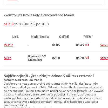
Zkontrolujte letové řády z Vancouver do Manila
pá 7. 8.
so 8. 8.
ne 9. 8.
po 10. 8.
Let č.
Model letadla
Odjíždí
Přijíždí
PR117
-
01:05
05:45
+1d
Vanco
Boeing 787-9
AC17
02:10
06:20
+1d
Vanco
Dreamliner
Najděte nejlepší výlet a získejte dokonalý zážitek z cestování
Začněte svou cestu do Manila
Vydejte se na nezapomenutelné dobrodružství do Manila, destinace, kde
každý kout odhaluje nový příběh. Od svého bohatého kulturního dědictví až
po dechberoucí krajinu, toto město nabízí nekonečné příležitosti k objevování
a úžasu. Představte si, že se procházíte pulzujícími ulicemi, ochutnáváte
místní pochoutky a ponoříte se do jedinečného kouzla města. Začněte svou
cestu z Vancouver a najděte perfektní letenku, díky které bude vaše cesta
nezapomenutelná.