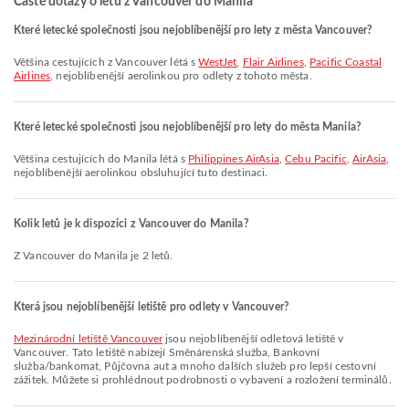
Časté dotazy o letu z Vancouver do Manila
Které letecké společnosti jsou nejoblíbenější pro lety z města Vancouver?
Většina cestujících z Vancouver létá s
WestJet
,
Flair Airlines
,
Pacific Coastal
Airlines
, nejoblíbenější aerolinkou pro odlety z tohoto města.
Které letecké společnosti jsou nejoblíbenější pro lety do města Manila?
Většina cestujících do Manila létá s
Philippines AirAsia
,
Cebu Pacific
,
AirAsia
,
nejoblíbenější aerolinkou obsluhující tuto destinaci.
Kolik letů je k dispozici z Vancouver do Manila?
Z Vancouver do Manila je 2 letů.
Která jsou nejoblíbenější letiště pro odlety v Vancouver?
Mezinárodní letiště Vancouver
jsou nejoblíbenější odletová letiště v
Vancouver. Tato letiště nabízejí Směnárenská služba, Bankovní
služba/bankomat, Půjčovna aut a mnoho dalších služeb pro lepší cestovní
zážitek. Můžete si prohlédnout podrobnosti o vybavení a rozložení terminálů.