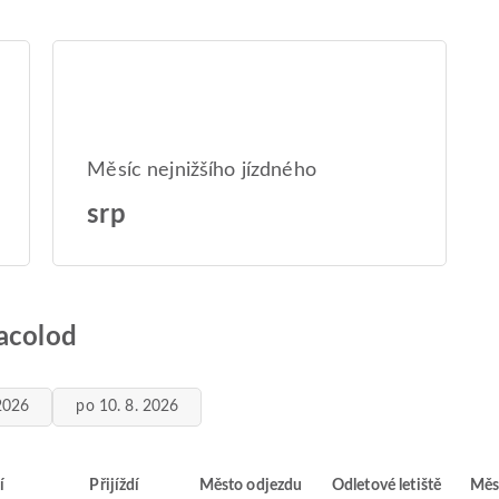
Měsíc nejnižšího jízdného
srp
Bacolod
 2026
po 10. 8. 2026
í
Přijíždí
Město odjezdu
Odletové letiště
Měs