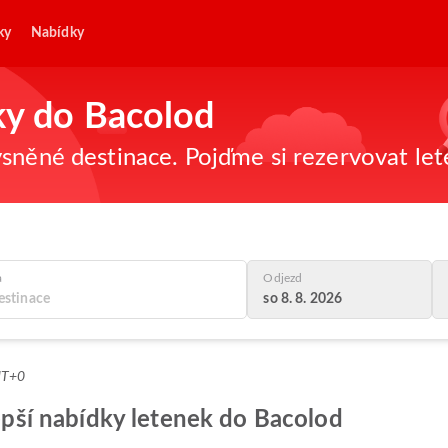
ky
Nabídky
ky do Bacolod
sněné destinace. Pojďme si rezervovat let
a
Odjezd
so 8. 8. 2026
MT+0
lepší nabídky letenek do Bacolod