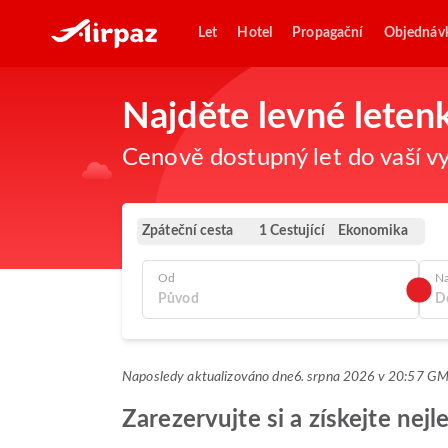
Let
Hotel
Propagační
Objednáv
Najděte levné leten
Cenově dostupný let do vaší vy
Zpáteční cesta
Ekonomika
1 Cestující
Od
N
Naposledy aktualizováno dne
6. srpna 2026 v 20:57 G
Zarezervujte si a získejte nej