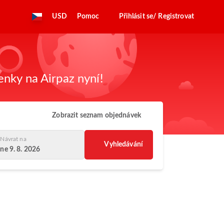
USD
Pomoc
Přihlásit se/ Registrovat
enky na Airpaz nyní!
Zobrazit seznam objednávek
Návrat na
Vyhledávání
ne 9. 8. 2026