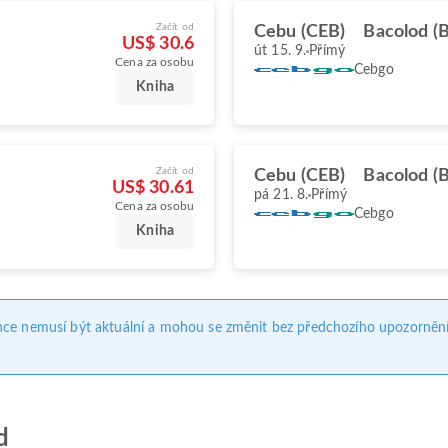
Začít od
Cebu (CEB)
Bacolod (
US$ 30.6
út 15. 9.
Přímý
Cena za osobu
Cebgo
Kniha
Začít od
Cebu (CEB)
Bacolod (
US$ 30.61
pá 21. 8.
Přímý
Cena za osobu
Cebgo
Kniha
nce nemusí být aktuální a mohou se změnit bez předchozího upozornění
d