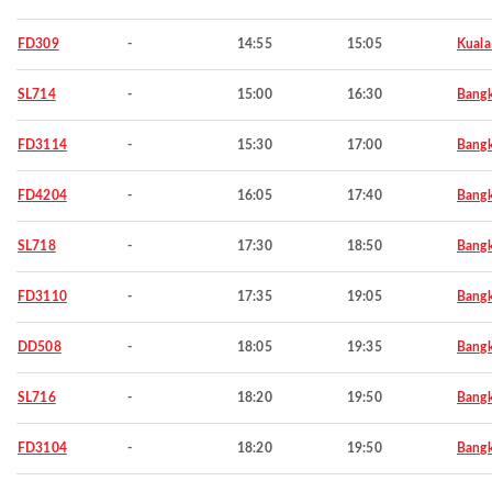
FD309
-
14:55
15:05
Kuala
SL714
-
15:00
16:30
Bang
FD3114
-
15:30
17:00
Bang
FD4204
-
16:05
17:40
Bang
SL718
-
17:30
18:50
Bang
FD3110
-
17:35
19:05
Bang
DD508
-
18:05
19:35
Bang
SL716
-
18:20
19:50
Bang
FD3104
-
18:20
19:50
Bang