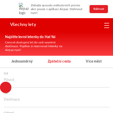
Získejte spoustu exkluzivních promo
akcí pouze v aplikaci Airpaz. Stáhnout
Stáhnout
nyní!
Všechny lety
Najděte levné letenky do Hat Yai
Cenově dostupný let do vaší vysněné
destinace. Pojďme si rezervovat letenky na
Airpaz nyní!
Jednosměrný
Zpáteční cesta
Více měst
Od
Původ
Na
Destinace
Odjezd