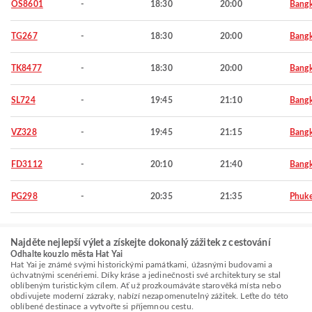
OS8601
-
18:30
20:00
Bang
TG267
-
18:30
20:00
Bang
TK8477
-
18:30
20:00
Bang
SL724
-
19:45
21:10
Bang
VZ328
-
19:45
21:15
Bang
FD3112
-
20:10
21:40
Bang
PG298
-
20:35
21:35
Phuke
Najděte nejlepší výlet a získejte dokonalý zážitek z cestování
Odhalte kouzlo města Hat Yai
Hat Yai je známé svými historickými památkami, úžasnými budovami a
úchvatnými scenériemi. Díky kráse a jedinečnosti své architektury se stal
oblíbeným turistickým cílem. Ať už prozkoumáváte starověká místa nebo
obdivujete moderní zázraky, nabízí nezapomenutelný zážitek. Leťte do této
oblíbené destinace a vytvořte si příjemnou cestu.