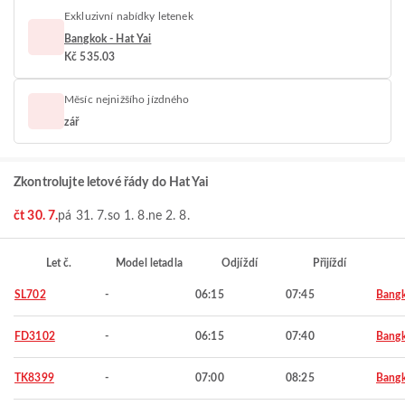
Exkluzivní nabídky letenek
Bangkok - Hat Yai
Kč 535.03
Měsíc nejnižšího jízdného
zář
Zkontrolujte letové řády do Hat Yai
čt 30. 7.
pá 31. 7.
so 1. 8.
ne 2. 8.
Let č.
Model letadla
Odjíždí
Přijíždí
SL702
-
06:15
07:45
Bang
FD3102
-
06:15
07:40
Bang
TK8399
-
07:00
08:25
Bang