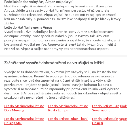
Podnikání nebo volný čas, Airpaz má pokrytí
Najděte si nejlepší možnost letu s nejlepším vybavením a službami přes
Airpaz. Udělejte si z cesty do Hat Yai příjemnou cestu. Ať už cestujete
služebně nebo rekreačně, Airpaz zajistí, že budete mít ty nejlepší možnosti
letů na dosah ruky. S pomocí naší zákaznické podpory si užijte hladký letový
zážitek.
Leťte do Hat Yai levněji s Airpaz
Využijte exkluzivní nabídky a konkurenční ceny Airpaz a získejte cenově
dostupné letenky. Naše speciální nabídky jsou navrženy tak, aby vám
poskytly nejlepší hodnotu za vaše peníze a zajistily si, že si cestu užijete, aniž
byste museli vydělat peníze. Rezervujte si levný Let do Mezinárodní letiště
Hat Yai na Airpaz a zažijte nádherný výlet s nepřekonatelnou úsporou.
Začněte své vysněné dobrodružství na vzrušujícím letišti
Vydejte se za dobrodružstvím, o kterém jste vždycky snili, na letiště do své
vysněné destinace. Proměňte svou vysněnou dovolenou ve skutečnost a
rezervujte si cenově dostupný let na krásné letiště, které jste vždy chtěli
prozkoumat. Projděte se pulzujícími ulicemi, nasajte bohatou kulturu a
vytvořte si nezapomenutelné vzpomínky při poznávání kouzla vámi vybrané
destinace. S Airpaz začíná vaše cesta jednoduchým kliknutím - objevte svět a
prozkoumejte nekonečné možnosti ještě dnes!
Let do Mezinárodní letiště
Let do Mezinárodní letiště
Let do Letiště Bangkok
Don Mueang
Kuala Lumpur
Suvarnabhumi
Let do Mezinárodní letiště
Let do Letiště Udon Thani
Let do Letiště Singapu
Chiang Mai
Changi