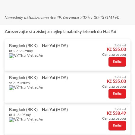
Naposledy aktualizováno dne
29. července 2026 v 00:43 GMT+0
Zarezervujte si a získejte nejlepší nabídky letenek do Hat Yai
Bangkok (BKK)
Hat Yai (HDY)
Začít od
Kč 535.03
út 29. 9.
Přímý
Cena za osobu
Thai Vietjet Air
Kniha
Bangkok (BKK)
Hat Yai (HDY)
Začít od
Kč 535.03
st 9. 9.
Přímý
Cena za osobu
Thai Vietjet Air
Kniha
Bangkok (BKK)
Hat Yai (HDY)
Začít od
Kč 538.49
út 4. 8.
Přímý
Cena za osobu
Thai Vietjet Air
Kniha