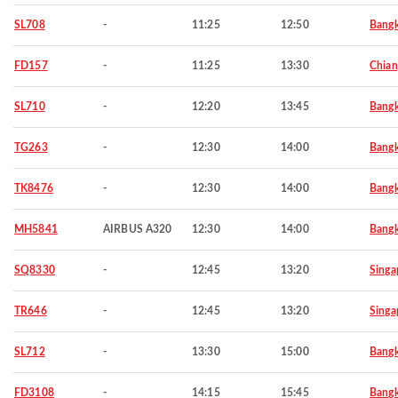
SL708
-
11:25
12:50
Bang
FD157
-
11:25
13:30
Chian
SL710
-
12:20
13:45
Bang
TG263
-
12:30
14:00
Bang
TK8476
-
12:30
14:00
Bang
MH5841
AIRBUS A320
12:30
14:00
Bang
SQ8330
-
12:45
13:20
Singa
TR646
-
12:45
13:20
Singa
SL712
-
13:30
15:00
Bang
FD3108
-
14:15
15:45
Bang