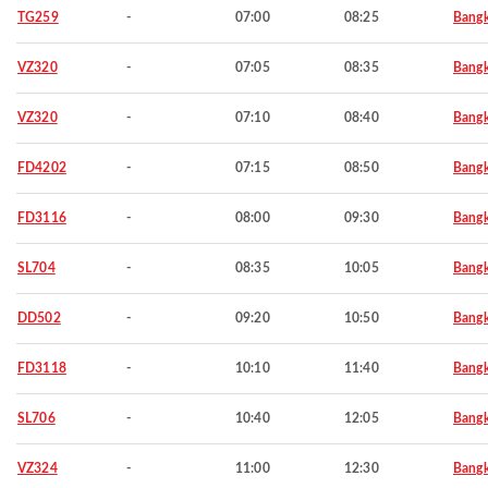
TG259
-
07:00
08:25
Bang
VZ320
-
07:05
08:35
Bang
VZ320
-
07:10
08:40
Bang
FD4202
-
07:15
08:50
Bang
FD3116
-
08:00
09:30
Bang
SL704
-
08:35
10:05
Bang
DD502
-
09:20
10:50
Bang
FD3118
-
10:10
11:40
Bang
SL706
-
10:40
12:05
Bang
VZ324
-
11:00
12:30
Bang