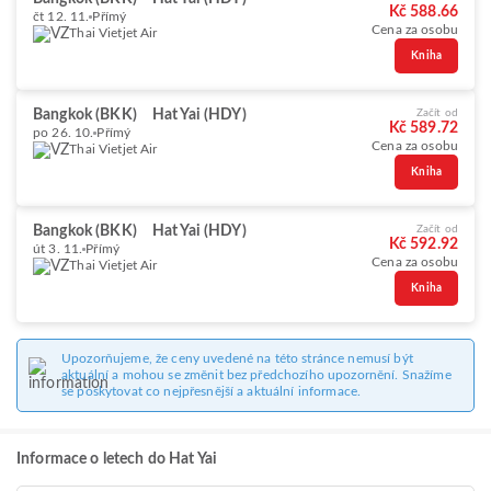
Kč 588.66
čt 12. 11.
Přímý
Cena za osobu
Thai Vietjet Air
Kniha
Bangkok (BKK)
Hat Yai (HDY)
Začít od
Kč 589.72
po 26. 10.
Přímý
Cena za osobu
Thai Vietjet Air
Kniha
Bangkok (BKK)
Hat Yai (HDY)
Začít od
Kč 592.92
út 3. 11.
Přímý
Cena za osobu
Thai Vietjet Air
Kniha
Upozorňujeme, že ceny uvedené na této stránce nemusí být
aktuální a mohou se změnit bez předchozího upozornění. Snažíme
se poskytovat co nejpřesnější a aktuální informace.
Informace o letech do Hat Yai