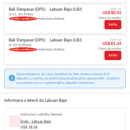
Bali Denpasar (DPS)
Labuan Bajo (LBJ)
Začít od
US$ 80.92
st 21. 10.
Přímý
Cena za osobu
Indonesia AirAsia
Kniha
Bali Denpasar (DPS)
Labuan Bajo (LBJ)
Začít od
US$ 81.34
čt 20. 8.
Přímý
Cena za osobu
Indonesia AirAsia
Kniha
Upozorňujeme, že ceny uvedené na této stránce nemusí být
aktuální a mohou se změnit bez předchozího upozornění. Snažíme
se poskytovat co nejpřesnější a aktuální informace.
Informace o letech do Labuan Bajo
Exkluzivní nabídky letenek
Ende - Labuan Bajo
US$ 58.36