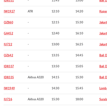
ID6331
-
11:45
13:00
Bali 
IW1927
ATR
12:10
14:20
Kupa
QZ860
-
12:15
15:30
Jakar
GA452
-
12:40
16:10
Jakar
IU722
-
13:00
16:25
Jakar
QZ642
-
13:35
14:45
Bali 
ID8337
-
13:50
15:05
Bali 
ID8335
Airbus A320
14:15
15:30
Bali 
IW1949
-
14:30
15:45
Lombo
IU726
Airbus A320
15:30
18:00
Surab