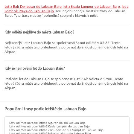
let z Bali Denpasar do Labuan Bajo
,
let z Kuala Lumpur do Labuan Bajo
,
let z
Lombok Praya do Labuan Bajo
jsou nejoblíbenější městské trasy do Labuan
Bajo. Tyto trasy nabízejí pohodlná spojení z hlavních měst.
Kdy odlétá nejdříve do města Labuan Bajo?
Nejčasnější let z Labuan Bajo se společností Scoot odlétá v 05:35. Tento
letový řád si můžete prohlédnout a porovnat další dostupné možnosti letů na
Airpaz.
Kdy je nejnovější let do Labuan Bajo?
Poslední let do Labuan Bajo se společností Batik Air odlétá v 17:00. Tento
letový řád si můžete prohlédnout a porovnat další dostupné možnosti letů na
Airpaz.
Populární trasy podle letiště do Labuan Bajo
Lety od Mezinárodní letiště Ngurah Rai do Labuan Bajo
Lety od Mezinárodní letiště Kuala Lumpur do Labuan Bajo
Lety od Mezinárodní letiště Zainuddin Abdul Madjid do Labuan Bajo
Lety od Mezinárodní letiště Sukarno-Hatta do Labuan Bajo