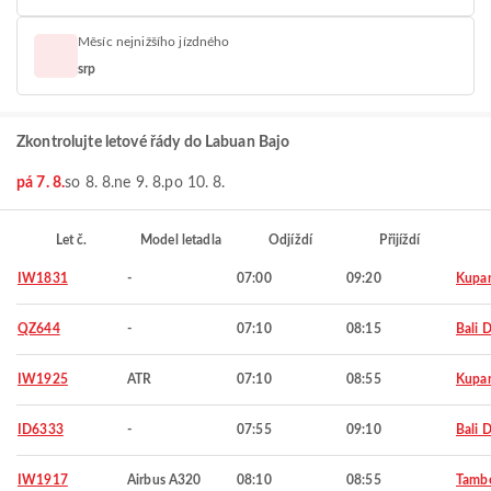
Měsíc nejnižšího jízdného
srp
Zkontrolujte letové řády do Labuan Bajo
pá 7. 8.
so 8. 8.
ne 9. 8.
po 10. 8.
Let č.
Model letadla
Odjíždí
Přijíždí
IW1831
-
07:00
09:20
Kupa
QZ644
-
07:10
08:15
Bali 
IW1925
ATR
07:10
08:55
Kupa
ID6333
-
07:55
09:10
Bali 
IW1917
Airbus A320
08:10
08:55
Tamb