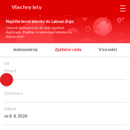
Všechny lety
Najděte levné letenky do Labuan Bajo
Cenově dostupný let do vaší vysněné
destinace. Pojďme si rezervovat letenky na
Airpaz nyní!
Jednosměrný
Zpáteční cesta
Více měst
Od
Původ
Na
Destinace
Odjezd
so 8. 8. 2026