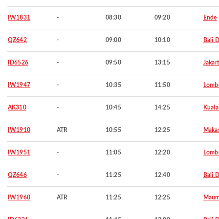
IW1831
-
08:30
09:20
Ende
QZ642
-
09:00
10:10
Bali 
ID6526
-
09:50
13:15
Jakar
IW1947
-
10:35
11:50
Lombo
AK310
-
10:45
14:25
Kuala
IW1910
ATR
10:55
12:25
Makas
IW1951
-
11:05
12:20
Lombo
QZ646
-
11:25
12:40
Bali 
IW1960
ATR
11:25
12:25
Maum