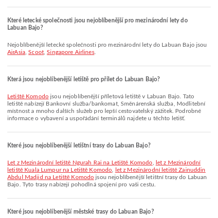
Které letecké společnosti jsou nejoblíbenější pro mezinárodní lety do
Labuan Bajo?
Nejoblíbenější letecké společnosti pro mezinárodní lety do Labuan Bajo jsou
AirAsia
,
Scoot
,
Singapore Airlines
.
Která jsou nejoblíbenější letiště pro přílet do Labuan Bajo?
Letiště Komodo
jsou nejoblíbenější příletová letiště v Labuan Bajo. Tato
letiště nabízejí Bankovní služba/bankomat, Směnárenská služba, Modlitební
místnost a mnoho dalších služeb pro lepší cestovatelský zážitek. Podrobné
informace o vybavení a uspořádání terminálů najdete u těchto letišť.
Které jsou nejoblíbenější letištní trasy do Labuan Bajo?
let z Mezinárodní letiště Ngurah Rai na Letiště Komodo
,
let z Mezinárodní
letiště Kuala Lumpur na Letiště Komodo
,
let z Mezinárodní letiště Zainuddin
Abdul Madjid na Letiště Komodo
jsou nejoblíbenější letištní trasy do Labuan
Bajo. Tyto trasy nabízejí pohodlná spojení pro vaši cestu.
Které jsou nejoblíbenější městské trasy do Labuan Bajo?