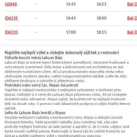
QZ648
-
15:45
16:55
Bali 
ID6335
-
16:45
18:00
Bali 
ID6335
-
17:00
18:15
Bali 
Najděte nejlepší výlet a získejte dokonalý zážitek z cestování
Odhalte kouzlo města Labuan Bajo
Labuan Bajo je známé svými historickými památkami, úžasnými budovami a
úchvatnými scenériemi. Díky kráse a jedinečnosti své architektury se stal
oblíbeným turistickým cílem. Ať už prozkoumáváte starověká místa nebo
obdivujete moderní zázraky, nabízí nezapomenutelný zážitek. Leťte do této
oblíbené destinace a vytvořte si příjemnou cestu.
Podnikání nebo volný čas, Airpaz má pokrytí
Najděte si nejlepší možnost letu s nejlepším vybavením a službami přes
Airpaz. Udělejte si z cesty do Labuan Bajo příjemnou cestu. Ať už cestujete
služebně nebo rekreačně, Airpaz zajistí, že budete mít ty nejlepší možnosti
letů na dosah ruky. S pomocí naší zákaznické podpory si užijte hladký letový
zážitek.
Leťte do Labuan Bajo levněji s Airpaz
Využijte exkluzivní nabídky a konkurenční ceny Airpaz a získejte cenově
dostupné letenky. Naše speciální nabídky jsou navrženy tak, aby vám
poskytly nejlepší hodnotu za vaše peníze a zajistily si, že si cestu užijete, aniž
byste museli vydělat peníze. Rezervujte si levný Let do Letiště Komodo na
Airpaz a zažijte nádherný výlet s nepřekonatelnou úsporou.