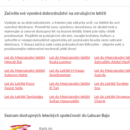
Začněte své vysněné dobrodružství na vzrušujícím letišti
Vydejte se za dobrodružstvím, o kterém jste vždycky snili, na letiště do své
vysněné destinace. Proměňte svou vysněnou dovolenou ve skutečnost a
rezervujte si cenově dostupný let na krásné letiště, které jste vždy chtěli
prozkoumat. Projděte se pulzujícími ulicemi, nasajte bohatou kulturu a
vytvořte si nezapomenutelné vzpomínky při poznávání kouzla vámi vybrané
destinace. S Airpaz začíná vaše cesta jednoduchým kliknutím - objevte svět a
prozkoumejte nekonečné možnosti ještě dnes!
Let do Mezinárodní letiště
Let do Mezinárodní letiště
Let do Mezinárodní let
Ngurah Rai
Kuala Lumpur
Zainuddin Abdul Madj
Let do Mezinárodní letiště
Let do Letiště H Hasan
Let do Mezinárodní let
Sukarno-Hatta
Aroeboesman
Juanda
Let do Letiště Frans
Let do Mezinárodní letiště
Let do Letiště Turelelo
Xavier Seda
El Tari
Soa
Let do Letiště Tambolaka
Let do Mezinárodní letiště
Let do Letiště Singapu
Sultan Hasanuddin
Changi
Seznam dostupných leteckých společností do Labuan Bajo
Batik Air