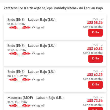
Zarezervujte si a získejte nejlepší nabídky letenek do Labuan Bajo
Ende (ENE)
Labuan Bajo (LBJ)
Začít od
US$ 58.36
so 8. 8.
Přímý
Cena za osobu
Wings Air
Kniha
Ende (ENE)
Labuan Bajo (LBJ)
Začít od
US$ 60.83
st 12. 8.
Přímý
Cena za osobu
Wings Air
Kniha
Ende (ENE)
Labuan Bajo (LBJ)
Začít od
US$ 62.35
po 17. 8.
Přímý
Cena za osobu
Wings Air
Kniha
Maumere (MOF)
Labuan Bajo (LBJ)
Začít od
US$ 73.56
pá 9. 10.
Přímý
Cena za osobu
Wings Air